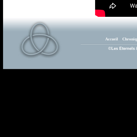
Accueil
Chroniq
©Les Eternels 