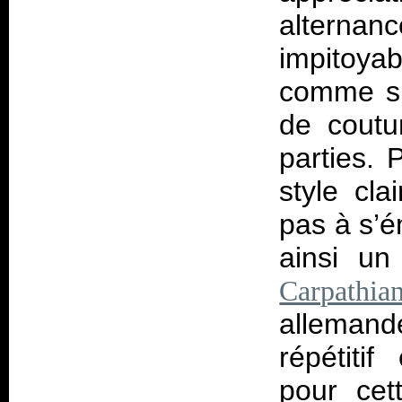
alterna
impitoya
comme su
de coutu
parties.
style cla
pas à s’é
ainsi un
Carpathia
allema
répétiti
pour cet