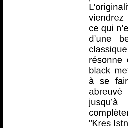
L’origin
viendrez
ce qui n’
d’une be
classiqu
résonne 
black met
à se fai
abreuvé 
jusqu’
complète
"Kres Istn