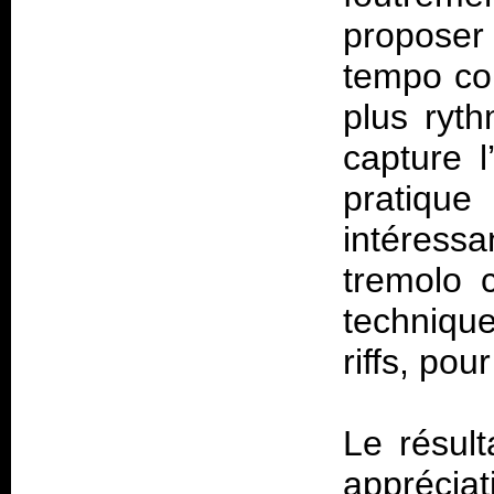
proposer 
tempo cou
plus ryth
capture 
pratiq
intéressa
tremolo 
technique
riffs, pou
Le résult
appréc