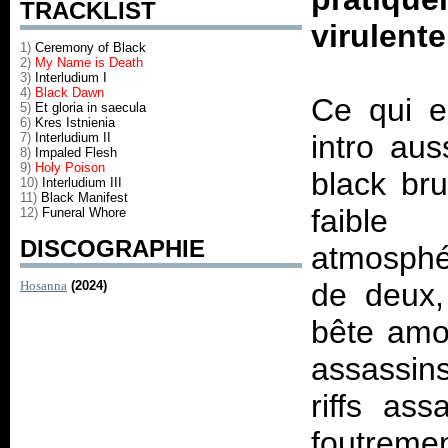
TRACKLIST
virulente
1)
Ceremony of Black
2)
My Name is Death
3)
Interludium I
4)
Black Dawn
Ce qui e
5)
Et gloria in saecula
6)
Kres Istnienia
intro aus
7)
Interludium II
8)
Impaled Flesh
9)
Holy Poison
black bru
10)
Interludium III
11)
Black Manifest
faible
12)
Funeral Whore
DISCOGRAPHIE
atmosphér
de deux,
Hosanna
(2024)
bête amon
assassins
riffs as
foutreme