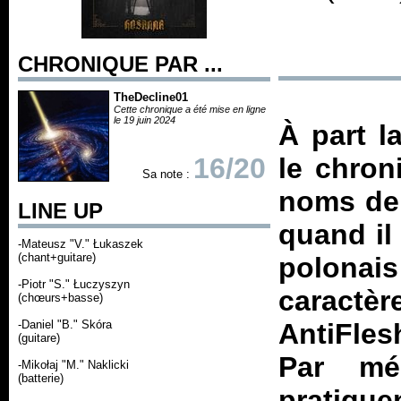
CHRONIQUE PAR ...
TheDecline01
Cette chronique a été mise en ligne
le 19 juin 2024
À part l
16/20
le chron
Sa note :
noms de s
LINE UP
quand il
-Mateusz "V." Łukaszek
(chant+guitare)
polona
-Piotr "S." Łuczyszyn
caractè
(chœurs+basse)
-Daniel "B." Skóra
AntiFle
(guitare)
Par mé
-Mikołaj "M." Naklicki
(batterie)
pratiqu