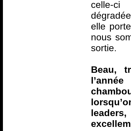
celle-ci
dégradée
elle port
nous somm
sortie.
Beau, t
l’année
chambou
lorsqu’
leade
excellem