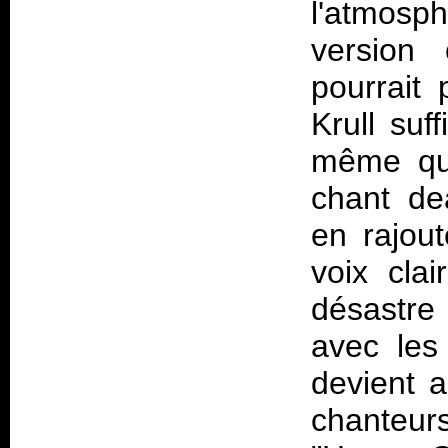
l'atmosp
version 
pourrait
Krull suf
même que
chant de
en rajou
voix cla
désastre
avec les
devient 
chanteur