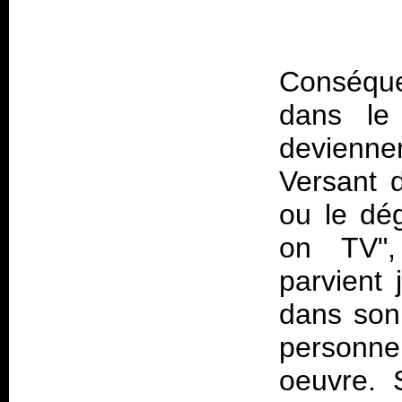
Conséque
dans le 
devienn
Versant 
ou le dé
on TV",
parvient 
dans son
personnel
oeuvre. 