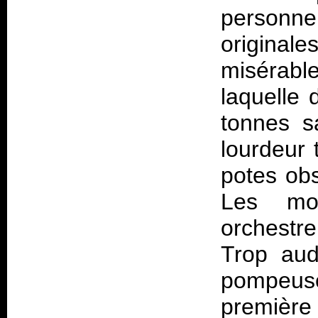
personne
original
misérable
laquelle 
tonnes s
lourdeur 
potes obs
Les moy
orchestr
Trop audi
pompeus
première