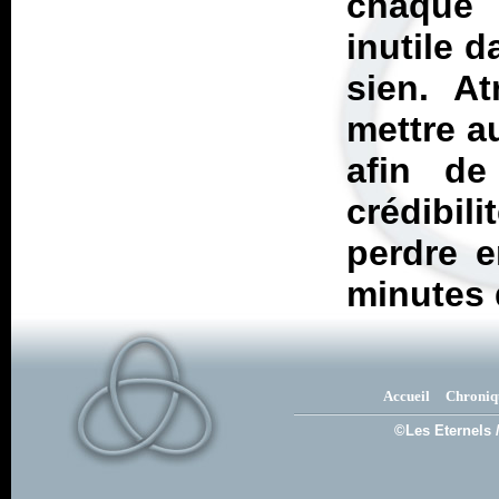
chaque 
inutile d
sien. At
mettre a
afin de
crédibil
perdre e
minutes 
Accueil
Chroniq
©Les Eternels 