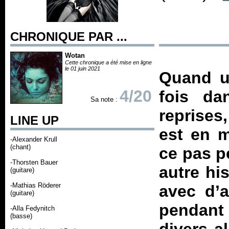
CHRONIQUE PAR ...
Wotan
Cette chronique a été mise en ligne
le 01 juin 2021
Quand u
4/20
fois da
Sa note :
reprises,
LINE UP
est en m
-Alexander Krull
(chant)
ce pas p
-Thorsten Bauer
autre his
(guitare)
-Mathias Röderer
avec d’a
(guitare)
pendant 
-Alla Fedynitch
(basse)