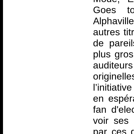
Goes to
Alphavill
autres ti
de parei
plus gros
auditeu
originell
l’initiat
en espér
fan d'el
voir ses 
par ces 