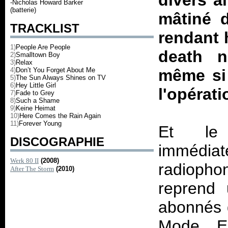
divers a
-Nicholas Howard Barker
(batterie)
mâtiné 
TRACKLIST
rendant 
1)
People Are People
death n
2)
Smalltown Boy
3)
Relax
4)
Don’t You Forget About Me
même si 
5)
The Sun Always Shines on TV
6)
Hey Little Girl
l'opérat
7)
Fade to Grey
8)
Such a Shame
9)
Keine Heimat
10)
Here Comes the Rain Again
11)
Forever Young
Et le 
DISCOGRAPHIE
imméd
Werk 80 II
(2008)
radiopho
After The Storm
(2010)
reprend 
abonnés 
Mode, Eu