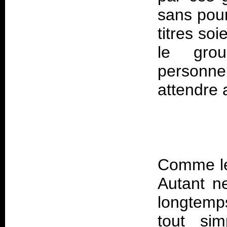
sans pour
titres soi
le gro
personnel
Comme le 
Autant n
longtemps
tout sim