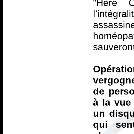
"Here C
l’intégra
assassin
homéopat
sauveront
Opérati
vergogn
de perso
à la vue
un disqu
qui sent