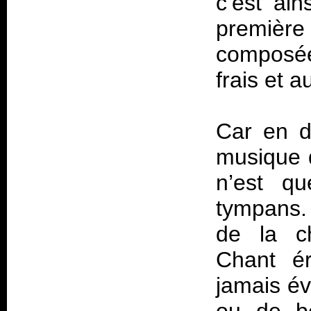
c’est ain
première
composée
frais et a
Car en dé
musique
n’est qu
tympans.
de la ch
Chant ér
jamais év