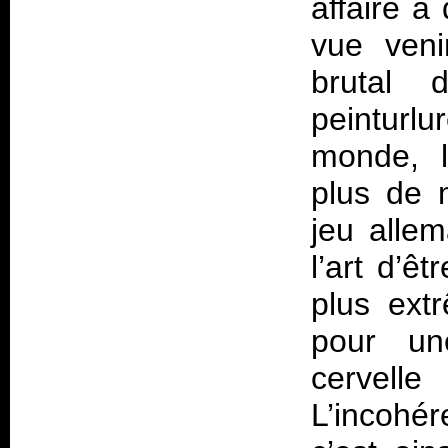
affaire à
vue veni
brutal 
peinturlu
monde, l
plus de 
jeu alle
l’art d’ê
plus ext
pour un
cervelle
L’incohér