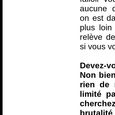
aucune d
on est da
plus loin
relève de
si vous v
Devez-v
Non bien 
rien de 
limité p
cherche
brutalit