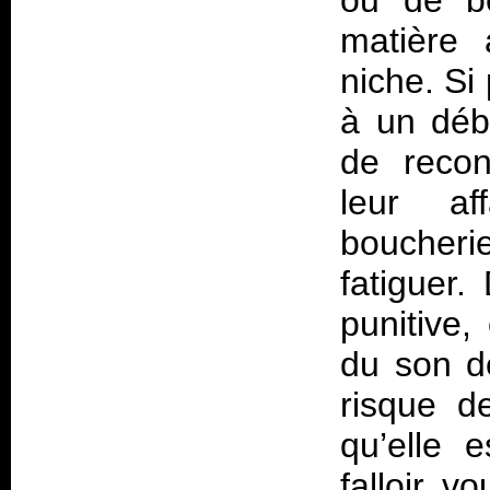
ou de be
matière 
niche. Si
à un déba
de recon
leur af
boucher
fatiguer.
punitive,
du son de
risque d
qu’elle 
falloir v