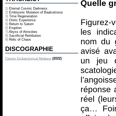
Quelle g
1)
Eternal Cosmic Darkness
2)
Embryonic Mutation of Baalcetrorus
3)
Time Regeneration
Figurez-v
4)
Oniric Experience
5)
Return to Saturn
6)
Eruption
les indic
7)
Abyss of Atrocities
8)
Sacrificial Retribution
nom du g
9)
Relic of Chaos
DISCOGRAPHIE
avisé av
un jeu 
Chaotic Eschatological Madness
(2022)
scatologi
l’angois
réponse 
réel (leu
ça… Foin