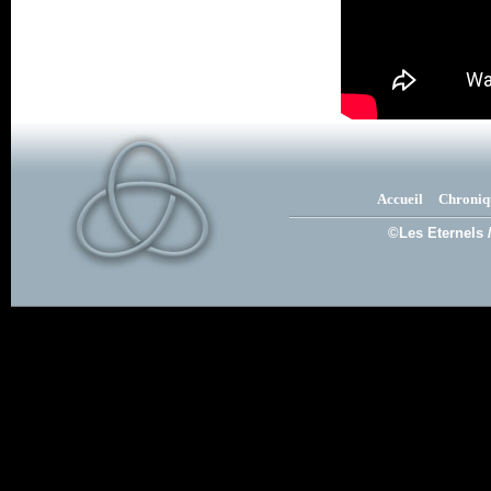
Accueil
Chroniq
©Les Eternels 