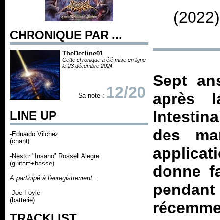
(2022)
CHRONIQUE PAR ...
TheDecline01
Cette chronique a été mise en ligne
le 23 décembre 2024
Sept an
12/20
après l
Sa note :
Intestin
LINE UP
des man
-Eduardo Vilchez
(chant)
applicat
-Nestor "Insano" Rossell Alegre
(guitare+basse)
donne fa
A participé à l'enregistrement
:
pendan
-Joe Hoyle
(batterie)
récemme
TRACKLIST