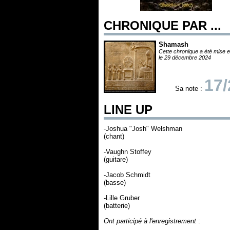
CHRONIQUE PAR ...
Shamash
Cette chronique a été mise e
le 29 décembre 2024
17/
Sa note :
LINE UP
-Joshua "Josh" Welshman
(chant)
-Vaughn Stoffey
(guitare)
-Jacob Schmidt
(basse)
-Lille Gruber
(batterie)
Ont participé à l'enregistrement
: