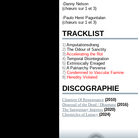
-Danny Nelson
(chœurs sur 1 et 3)
-Paulo Henri Paguntalan
(chœurs sur 1 et 3)
TRACKLIST
1)
Amputationsdrang
2)
The Odour of Sanctity
3)
Accelerating the Rot
4)
Temporal Disintegration
5)
Extrinsically Enraged
6)
A Patriarchy Perverse
7)
Condemned to Vascular Famine
8)
Heredity Violated
DISCOGRAPHIE
Chapters Of Repugnance
(2010)
Disposal of the Dead / Dharmata
(2016)
The Sanguinary Impetus
(2020)
Chronicles of Lunacy
(2024)