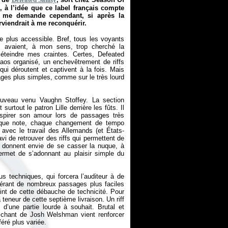
 à l’idée que ce label français compte
e me demande cependant, si après la
rviendrait à me reconquérir.
 plus accessible. Bref, tous les voyants
es avaient, à mon sens, trop cherché la
éteindre mes craintes. Certes, Defeated
chaos organisé, un enchevêtrement de riffs
qui déroutent et captivent à la fois. Mais
ges plus simples, comme sur le très lourd
nouveau venu Vaughn Stoffey. La section
rtout le patron Lille derrière les fûts. Il
nspirer son amour lors de passages très
Chaque note, chaque changement de tempo
r avec le travail des Allemands (et États-
avi de retrouver des riffs qui permettent de
i donnent envie de se casser la nuque, à
ermet de s’adonnant au plaisir simple du
s techniques, qui forcera l’auditeur à de
nsérant de nombreux passages plus faciles
oint de cette débauche de technicité. Pour
a teneur de cette septième livraison. Un riff
 d’une partie lourde à souhait. Brutal et
u chant de Josh Welshman vient renforcer
féré plus variée.