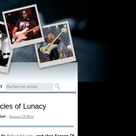
T
icles of Lunacy
bel :
Season Of Mist
m de
Defeated Sanity
, sort chez Season Of