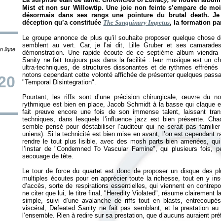
Mist et non sur Willowtip.
Une joie non feinte s’empare de moi,
désormais dans ses rangs une pointure du brutal death. J
déception qu’a constituée
The Sanguinary Impetus
, la formation pa
Le groupe annonce de plus qu’il souhaite proposer quelque chose de
semblent au vert. Car, je l’ai dit, Lille Gruber et ses camarad
n ligne
démonstration. Une rapide écoute de ce septième album viendra 
Sanity ne fait toujours pas dans la facilité : leur musique est un 
ultra-techniques, de structures dissonantes et de rythmes effrénés 
notons cependant cette volonté affichée de présenter quelques passa
20
"Temporal Disintegration".
Pourtant, les riffs sont d’une précision chirurgicale, œuvre du 
rythmique est bien en place, Jacob Schmidt à la basse qui claque et su
fait preuve encore une fois de son immense talent, laissant tra
techniques, dans lesquels l’influence jazz est bien présente. 
semble pensé pour déstabiliser l’auditeur qui ne serait pas familie
uniens). Si la technicité est bien mise en avant, l’on est cependant r
rendre le tout plus lisible, avec des mosh parts bien amenées, qu
l’instar de "Condemned To Vascular Famine", qui plusieurs fois, p
secouage de tête.
Le tour de force du quartet est donc de proposer un disque des plu
multiples écoutes pour en apprécier toute la richesse, tout en y i
d’accès, sorte de respirations essentielles, qui viennent en contrep
ne citer que lui, le titre final, "Heredity Violated", résume clairement l
simple, suivi d’une avalanche de riffs tout en blasts, entrecoupés
viscéral, Defeated Sanity ne fait pas semblant, et la prestation a
l’ensemble. Rien à redire sur sa prestation, que d’aucuns auraient pré