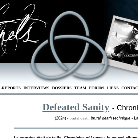
E-REPORTS
INTERVIEWS
DOSSIERS
TEAM
FORUM
LIENS
CONTAC
Defeated Sanity
- Chron
(2024) -
brutal death
brutal death technique
- La
La surprise était de taille.
Chronicles of Lunacy,
le nouvel albu