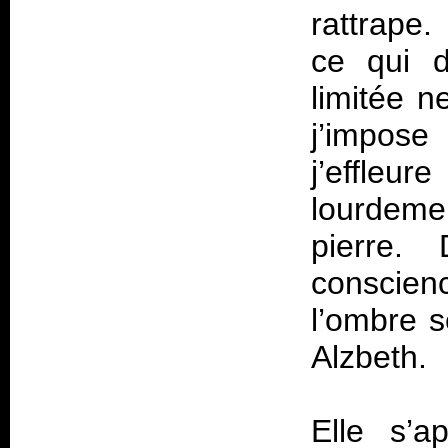
rattrape
ce qui d
limitée n
j’impos
j’effleu
lourdemen
pierre.
conscien
l’ombre s
Alzbeth.
Elle s’a