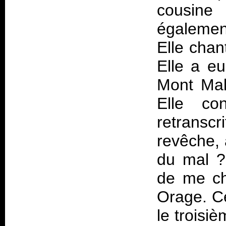
cousine
également
Elle chan
Elle a e
Mont Mali
Elle con
retranscr
revêche, 
du mal ?
de me cha
Orage. Ce
le troisiè