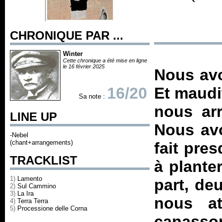
CHRONIQUE PAR ...
Winter
Cette chronique a été mise en ligne
le 16 février 2025
Nous avo
16/20
Et maudi
Sa note :
nous ar
LINE UP
Nous avo
-Nebel
(chant+arrangements)
fait pre
TRACKLIST
à plante
1)
Lamento
part, de
2)
Sul Cammino
3)
La Ira
nous at
4)
Terra Terra
5)
Processione delle Corna
canasson