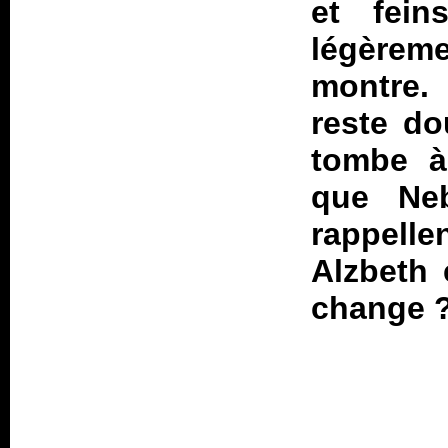
et fein
légèrem
montre.
reste do
tombe à
que Ne
rappelle
Alzbeth 
change 