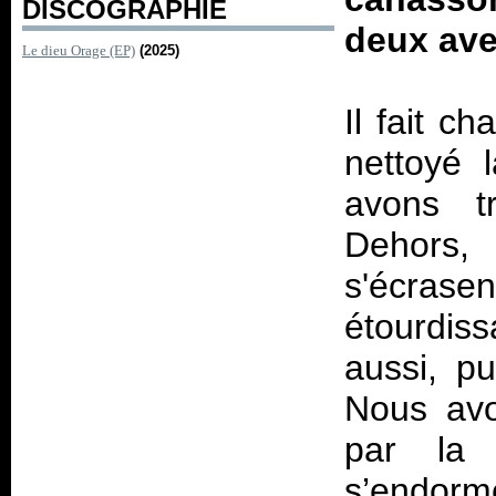
DISCOGRAPHIE
deux ave
Le dieu Orage (EP)
(2025)
Il fait c
nettoyé 
avons t
Dehors, 
s'écra
étourdiss
aussi, pu
Nous avo
par la 
s’endorm