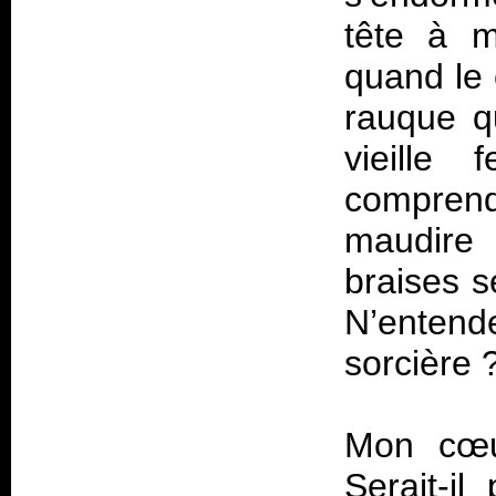
tête à m
quand le c
rauque q
vieille
comprend
maudire
braises s
N’entend
sorcière
Mon cœu
Serait-i