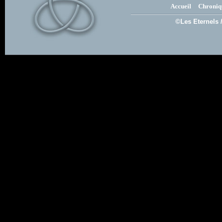
Accueil
Chroniq
©Les Eternels 