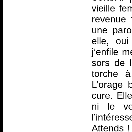
vieille f
revenue 
une paro
elle, ou
j’enfile 
sors de 
torche à
L’orage b
cure. Ell
ni le v
l’intére
Attends 