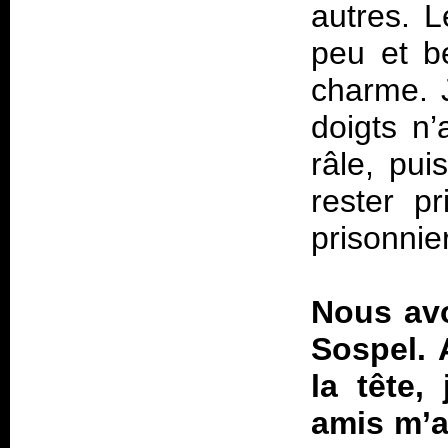
autres. 
peu et b
charme. J
doigts n’
râle, pui
rester p
prisonnie
Nous avo
Sospel.
la tête,
amis m’a