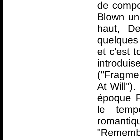
de compo
Blown un
haut, De
quelques
et c'est 
introdui
("Fragmen
At Will")
époque P
le temp
romanti
"Rememb