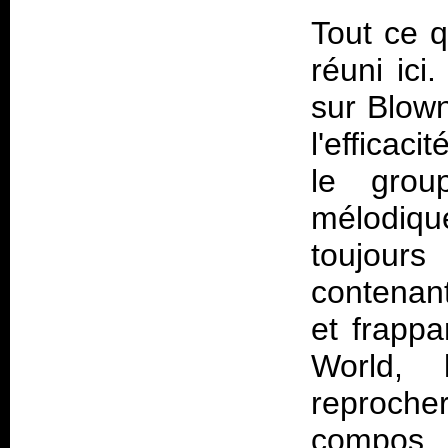
Tout ce q
réuni ici
sur
Blow
l'efficac
le grou
mélodiqu
toujour
contenan
et frappa
World
, 
reproche
compos 