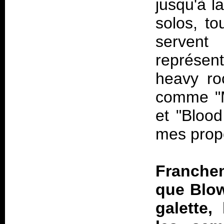
jusqu'à l
solos, to
serven
représen
heavy ro
comme "M
et "Blood
mes prop
Franchem
que
Blo
galette,