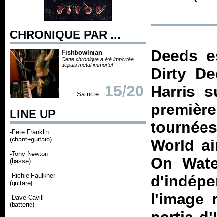
CHRONIQUE PAR ...
Deeds es
Fishbowlman
Cette chronique a été importée
depuis metal-immortel
Dirty De
15/20
Harris s
Sa note :
première
LINE UP
tournée
-Pete Franklin
(chant+guitare)
World
ai
-Tony Newton
On Wate
(basse)
-Richie Faulkner
d'indép
(guitare)
l'image 
-Dave Cavill
(batterie)