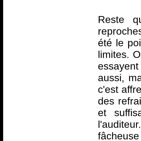
Reste 
reproches
été le po
limites. O
essayent
aussi, ma
c'est aff
des refra
et suffi
l'auditeu
fâcheuse