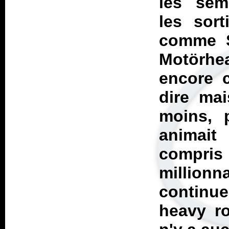
les sem
les sor
comme S
Motörhe
encore c
dire ma
moins, 
animait
compris
millionn
continu
heavy ro