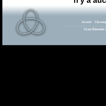
n'y a au
Accueil
Chroniq
©Les Eternels 