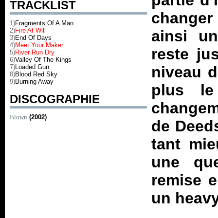
partie d
TRACKLIST
changer 
1)
Fragments Of A Man
2)
Fire At Will
ainsi u
3)
End Of Days
4)
Meet Your Maker
reste ju
5)
River Run Dry
6)
Valley Of The Kings
7)
Loaded Gun
niveau du
8)
Blood Red Sky
9)
Burning Away
plus l
DISCOGRAPHIE
changeme
Blown
(2002)
de Deeds
tant mie
une qu
remise e
un heavy