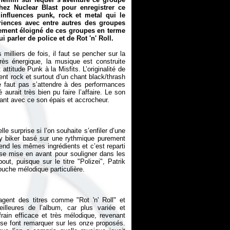
ez Nuclear Blast pour enregistrer ce
influences punk, rock et metal qui le
iences avec entre autres des groupes
vement éloigné de ces groupes en terme
i parler de police et de Rot 'n' Roll.
illiers de fois, il faut se pencher sur la
rès énergique, la musique est construite
attitude Punk à la Misfits. L’originalité de
ent rock et surtout d’un chant black/thrash
e faut pas s’attendre à des performances
 aurait très bien pu faire l’affaire. Le son
le surprise si l’on souhaite s’enfiler d’une
ally biker basé sur une rythmique purement
rend les mêmes ingrédients et c’est reparti
se mise en avant pour souligner dans les
out, puisque sur le titre "Polizei", Patrik
gent des titres comme "Rot 'n' Roll" et
eilleures de l’album, car plus variée et
frain efficace et très mélodique, revenant
c se font remarquer sur les onze proposés.