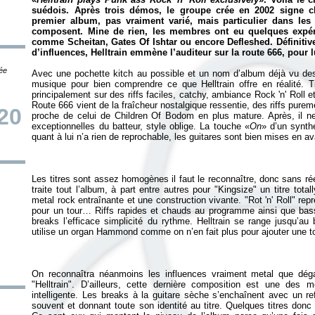
suédois. Après trois démos, le groupe crée en 2002 signe ch
premier album, pas vraiment varié, mais particulier dans les 
composent. Mine de rien, les membres ont eu quelques expér
comme Scheitan, Gates Of Ishtar ou encore Defleshed. Définiti
d’influences, Helltrain emmène l’auditeur sur la route 666, pour lu
tée
Avec une pochette kitch au possible et un nom d’album déjà vu des m
musique pour bien comprendre ce que Helltrain offre en réalité. T
principalement sur des riffs faciles, catchy, ambiance Rock 'n' Roll et 
Route 666
vient de la fraîcheur nostalgique ressentie, des riffs purem
20
proche de celui de Children Of Bodom en plus mature. Après, il n
exceptionnelles du batteur, style oblige. La touche «
On
» d’un synthé
Les titres sont assez homogènes il faut le reconnaître, donc sans réel
traite tout l’album, à part entre autres pour "Kingsize" un titre tot
metal rock entraînante et une construction vivante. "Rot 'n' Roll" rep
pour un tour… Riffs rapides et chauds au programme ainsi que bas
breaks l’efficace simplicité du rythme. Helltrain se range jusqu’au b
On reconnaîtra néanmoins les influences vraiment metal que déga
"Helltrain". D’ailleurs, cette dernière composition est une des m
intelligente. Les breaks à la guitare sèche s’enchaînent avec un re
souvent et donnant toute son identité au titre. Quelques titres don