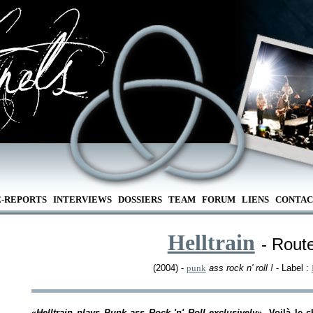
E-REPORTS
INTERVIEWS
DOSSIERS
TEAM
FORUM
LIENS
CONTAC
Helltrain
- Rout
(2004) -
punk
ass rock n' roll !
- Label :
«
Helltrain plays Punk ass Rock 'n' Roll exclusively
». Voilà le 