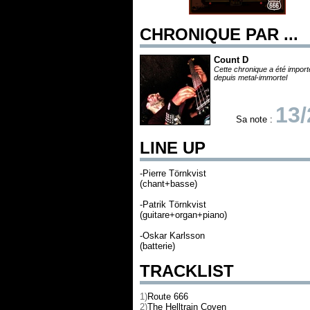
CHRONIQUE PAR ...
Count D
Cette chronique a été impor
depuis metal-immortel
13/
Sa note :
LINE UP
-Pierre Törnkvist
(chant+basse)
-Patrik Törnkvist
(guitare+organ+piano)
-Oskar Karlsson
(batterie)
TRACKLIST
1)
Route 666
2)
The Helltrain Coven