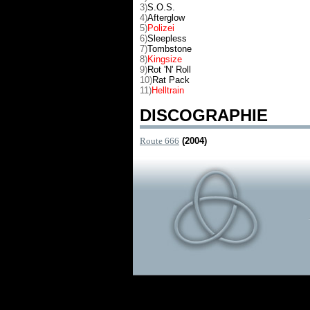
3)
S.O.S.
4)
Afterglow
5)
Polizei
6)
Sleepless
7)
Tombstone
8)
Kingsize
9)
Rot 'N' Roll
10)
Rat Pack
11)
Helltrain
DISCOGRAPHIE
Route 666
(2004)