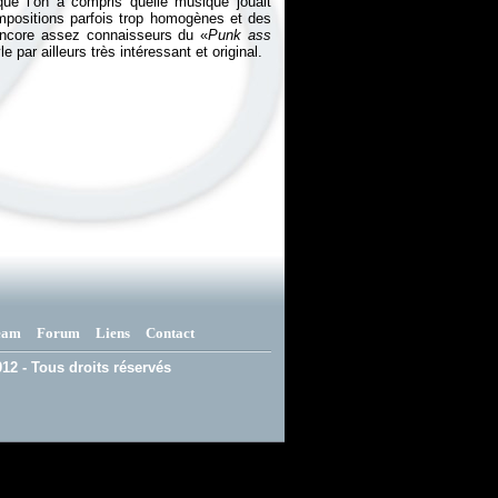
ue l’on a compris quelle musique jouait
ompositions parfois trop homogènes et des
ncore assez connaisseurs du «
Punk ass
yle par ailleurs très intéressant et original.
eam
Forum
Liens
Contact
12 - Tous droits réservés