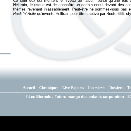
Ce sont eux qui montent le niveau de l’album parce qu’une fois q
Helltrain, le risque est de connaître un certain ennui devant des c
thèmes revenant inlassablement. Peut-être ne sommes-nous pas e
Rock 'n' Roll
» qu’invente Helltrain pour être captivé par
Route 666
, st
Accueil
Chroniques
Live-Reports
Interviews
Dossiers
T
©Les Eternels / Totoro mange des enfants corporation - 20