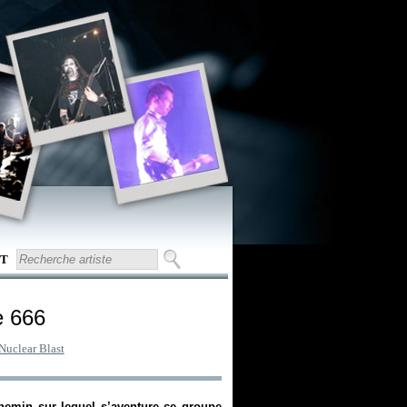
T
e 666
Nuclear Blast
chemin sur lequel s’aventure ce groupe