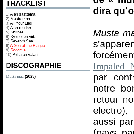
TRACKLIST
dira qu’
1)
Ajan saattama
2)
Musta maa
3)
All Your Lies
4)
Aika roudan
Musta m
5)
Shrines
6)
Kyynelten virta
s’appare
7)
Seventh Seal
8)
A Son of the Plague
9)
Sodomia
forcémen
10)
Pyhä on valani
Impaled N
DISCOGRAPHIE
par cont
Musta maa
(2025)
notre bo
retour 
electro)
aussi par
(pays pa