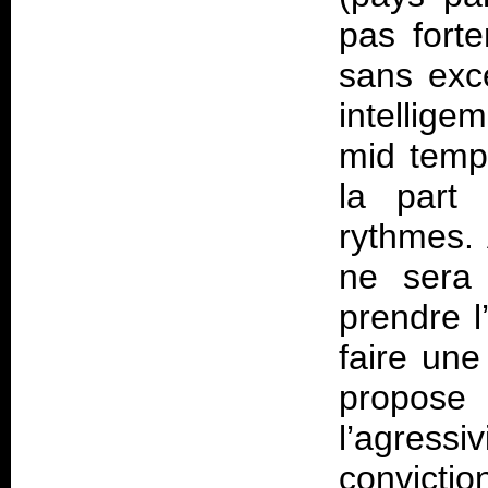
pas fort
sans excè
intellige
mid temp
la part 
rythmes. 
ne sera
prendre l
faire un
propose 
l’agressi
convictio