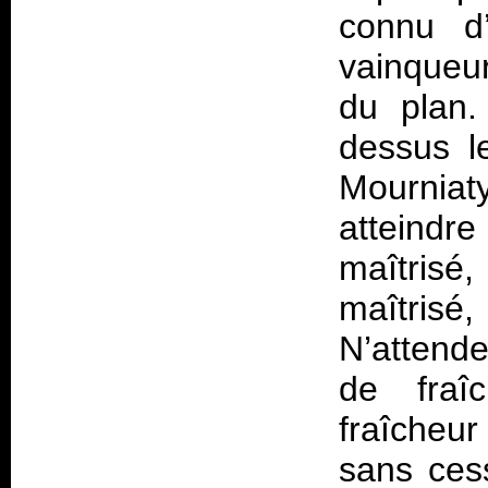
connu d’
vainqueur
du plan.
dessus l
Mourniat
atteindre 
maîtrisé,
maîtrisé
N’attend
de fraî
fraîcheur
sans ces