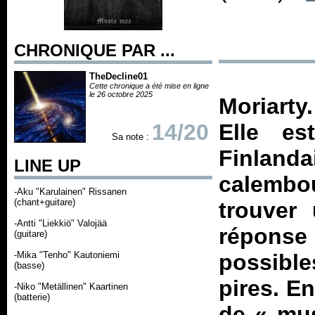
CHRONIQUE PAR ...
TheDecline01
Cette chronique a été mise en ligne
le 26 octobre 2025
Moriarty.
14/20
Elle es
Sa note :
Finlanda
LINE UP
calembo
-Aku "Karulainen" Rissanen
(chant+guitare)
trouver
-Antti "Liekkiö" Valojää
répons
(guitare)
-Mika "Tenho" Kautoniemi
possible
(basse)
pires. En
-Niko "Metällinen" Kaartinen
(batterie)
de «
mu