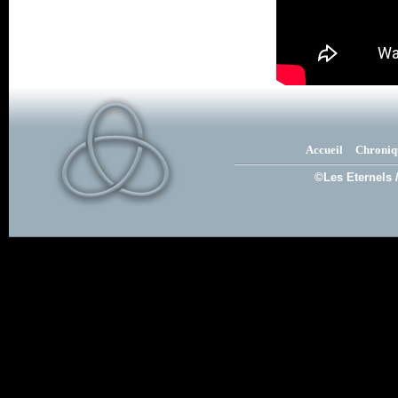
Accueil
Chroniq
©Les Eternels 