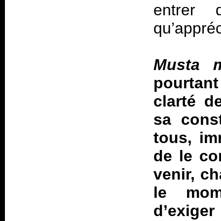
entrer 
qu’appréc
Musta 
pourtant
clarté d
sa const
tous, im
de le co
venir, c
le mom
d’exig