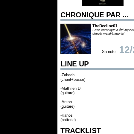
CHRONIQUE PAR ...
TheDecline01
Cette chronique a été impor
depuis metal-immortel
12/
Sa note :
LINE UP
-Zahaah
(chant+basse)
-Mathrien D.
(guitare)
-Anton
(guitare)
-Kahos
(batterie)
TRACKLIST