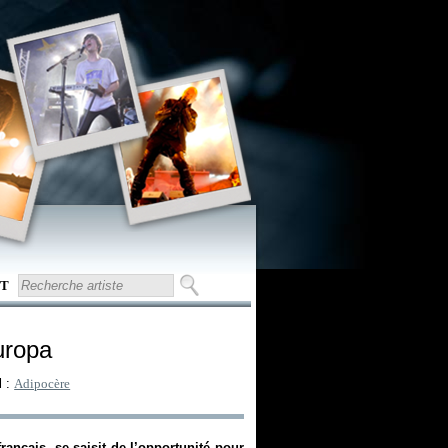
T
uropa
l :
Adipocère
nçais, se saisit de l’opportunité pour