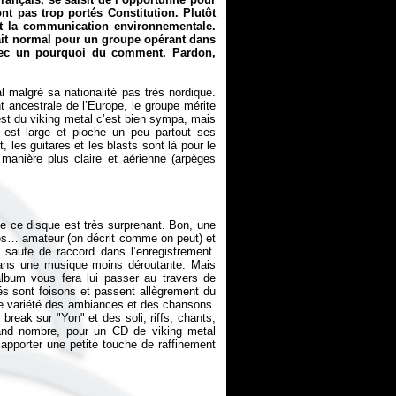
t pas trop portés Constitution. Plutôt
et la communication environnementale.
 fait normal pour un groupe opérant dans
 avec un pourquoi du comment. Pardon,
l malgré sa nationalité pas très nordique.
t ancestrale de l’Europe, le groupe mérite
est du viking metal c’est bien sympa, mais
est large et pioche un peu partout ses
t, les guitares et les blasts sont là pour le
e manière plus claire et aérienne (arpèges
de ce disque est très surprenant. Bon, une
 très… amateur (on décrit comme on peut) et
saute de raccord dans l’enregistrement.
 dans une musique moins déroutante. Mais
lbum vous fera lui passer au travers de
sés sont foisons et passent allègrement du
ne variété des ambiances et des chansons.
reak sur "Yon" et des soli, riffs, chants,
 grand nombre, pour un CD de viking metal
apporter une petite touche de raffinement