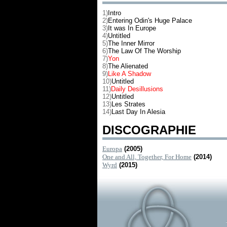
1)
Intro
2)
Entering Odin's Huge Palace
3)
It was In Europe
4)
Untitled
5)
The Inner Mirror
6)
The Law Of The Worship
7)
Yon
8)
The Alienated
9)
Like A Shadow
10)
Untitled
11)
Daily Desillusions
12)
Untitled
13)
Les Strates
14)
Last Day In Alesia
DISCOGRAPHIE
Europa
(2005)
One and All, Together, For Home
(2014)
Wyrd
(2015)