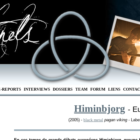
E-REPORTS
INTERVIEWS
DOSSIERS
TEAM
FORUM
LIENS
CONTAC
Himinbjorg
- E
(2005) -
black metal
pagan viking
- Labe
En ces temps de grands débats européens Himinbjorg, groupe fra