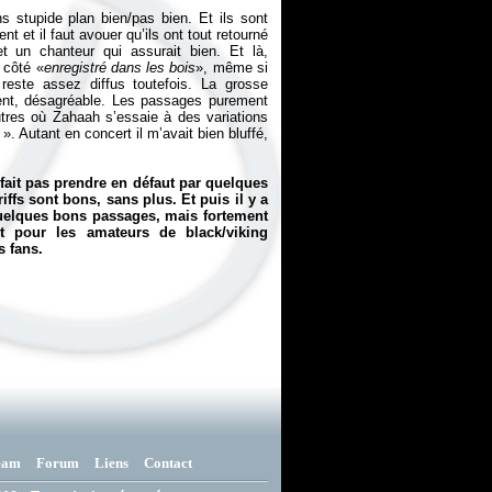
 stupide plan bien/pas bien. Et ils sont
t et il faut avouer qu’ils ont tout retourné
 un chanteur qui assurait bien. Et là,
 côté «
enregistré dans les bois
», même si
reste assez diffus toutefois. La grosse
ment, désagréable. Les passages purement
tres où Zahaah s’essaie à des variations
 ». Autant en concert il m’avait bien bluffé,
fait pas prendre en défaut par quelques
ffs sont bons, sans plus. Et puis il y a
 quelques bons passages, mais fortement
t pour les amateurs de black/viking
s fans.
eam
Forum
Liens
Contact