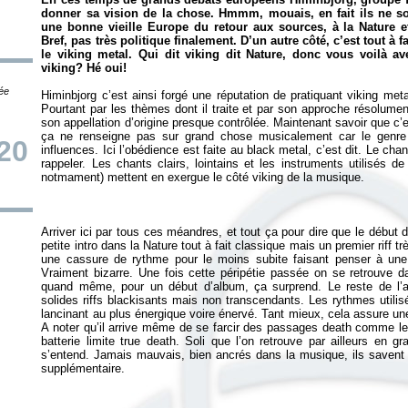
donner sa vision de la chose. Hmmm, mouais, en fait ils ne son
une bonne vieille Europe du retour aux sources, à la Nature 
Bref, pas très politique finalement. D’un autre côté, c’est tout à
le viking metal. Qui dit viking dit Nature, donc vous voilà
viking? Hé oui!
tée
Himinbjorg c’est ainsi forgé une réputation de pratiquant viking meta
Pourtant par les thèmes dont il traite et par son approche résolumen
son appellation d’origine presque contrôlée. Maintenant savoir que c’
ça ne renseigne pas sur grand chose musicalement car le genre 
20
influences. Ici l’obédience est faite au black metal, c’est dit. Le chan
rappeler. Les chants clairs, lointains et les instruments utilisés d
Arriver ici par tous ces méandres, et tout ça pour dire que le début 
petite intro dans la Nature tout à fait classique mais un premier riff
une cassure de rythme pour le moins subite faisant penser à une 
Vraiment bizarre. Une fois cette péripétie passée on se retrouve
quand même, pour un début d’album, ça surprend. Le reste de l’a
solides riffs blackisants mais non transcendants. Les rythmes utili
lancinant au plus énergique voire énervé. Tant mieux, cela assure u
A noter qu’il arrive même de se farcir des passages death comme le b
batterie limite true death. Soli que l’on retrouve par ailleurs en
s’entend. Jamais mauvais, bien ancrés dans la musique, ils savent 