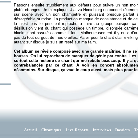
Passons ensuite stupidement aux défauts pour suivre un non moins
plutôt étranges. Je m’explique. J’ai vu Himinbjorg en concert récemmen
sur scène avec un son champêtre et puissant presque parfait et
désagréable surprise. La production manque de consistance et de ce
là n’est pas le principal reproche à faire au groupe puisque ça 
désillusion vient du chant qui possède un timbre, disons-le carré
blacks sont assurés comme il faut. Malheureusement il y en a d’au
pas du tout du goût de mes oreilles. Pareil pour le chant clair « viking
autant sur disque je suis un resté sur ma faim.
Cet album se révèle composé avec une grande maîtrise. Il ne se 
bouses. On lui reprochera de manquer de génie par contre. Les ri
surtout cette histoire de chant qui me rebute beaucoup. Il y a
contrebalancés par ce chant. A voir en concert absolumen
néanmoins. Sur disque, ça vaut le coup aussi, mais plus pour le
Accueil
Chroniques
Live-Reports
Interviews
Dossiers
T