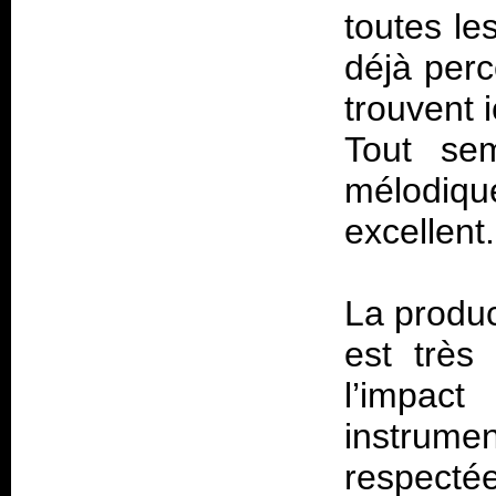
toutes le
déjà perc
trouvent 
Tout sem
mélodiq
excellent.
La produc
est très
l’impact
instrumen
respectée