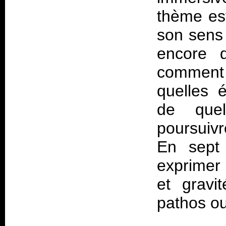
thème est
son sens 
encore 
comment v
quelles 
de quel
poursuivr
En sept 
exprimer 
et gravi
pathos ou