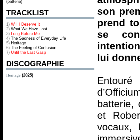
(batterie)
son prem
TRACKLIST
prend to
1)
Will I Deserve It
2)
What We Have Lost
se con
3)
Long Before Me
4)
The Sadness of Everyday Life
intention
5)
Heritage
6)
The Feeling of Confusion
7)
Until the Last Gasp
lui donn
DISCOGRAPHIE
Heritage
(2025)
Entouré
d’Offici
batterie,
et Rober
vocaux, 
immersi