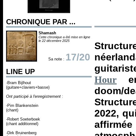
CHRONIQUE PAR ...
Shamash
Cette chronique a été mise en ligne
le 22 décembre 2025
Structur
17/20
néerla
Sa note :
guitaris
LINE UP
en 
Hour
-Bram Bijlhout
(guitare+claviers+basse)
doom/de
Ont participé à l'enregistrement
:
Structu
-Pim Blankenstein
(chant)
2022, qui
-Robert Soeterboek
affirmé
(chant additionnel)
atmosph
-Dirk Bruinenberg