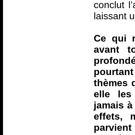
conclut l
laissant 
Ce qui
avant t
profond
pourtant
thèmes q
elle le
jamais à 
effets,
parvient