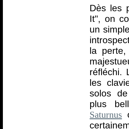
Dès les 
It", on 
un simple
introspec
la perte
majestue
réfléchi.
les clavi
solos de
plus be
Saturnus
certainem