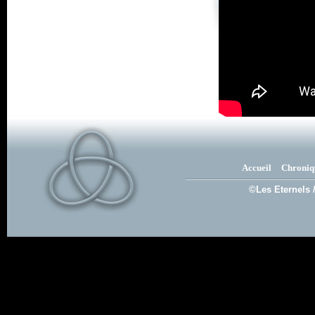
Accueil
Chroniq
©Les Eternels 