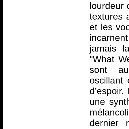
lourdeur 
textures 
et les vo
incarnen
jamais l
"What We
sont au
oscillant
d’espoir.
une synth
mélancol
dernier 