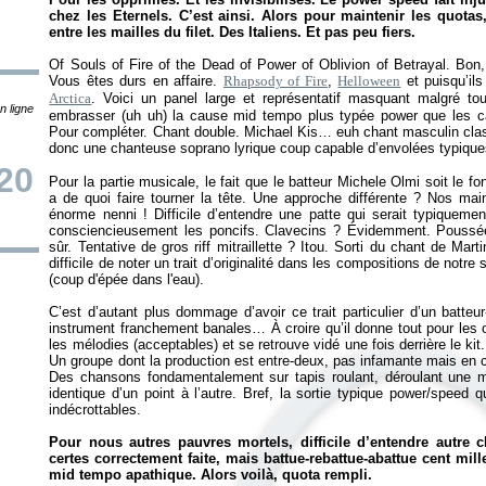
chez les Eternels. C’est ainsi. Alors pour maintenir les quot
entre les mailles du filet. Des Italiens. Et pas peu fiers.
Of Souls of Fire of the Dead of Power of Oblivion of Betrayal. Bon
Vous êtes durs en affaire.
Rhapsody of Fire
,
Helloween
et puisqu’il
Arctica
. Voici un panel large et représentatif masquant malgré t
n ligne
embrasser (uh uh) la cause mid tempo plus typée power que les c
Pour compléter. Chant double. Michael Kis… euh chant masculin class
donc une chanteuse soprano lyrique coup capable d’envolées typique
20
Pour la partie musicale, le fait que le batteur Michele Olmi soit le f
a de quoi faire tourner la tête. Une approche différente ? Nos mai
énorme nenni ! Difficile d’entendre une patte qui serait typiquem
consciencieusement les poncifs. Clavecins ? Évidemment. Poussée
sûr. Tentative de gros riff mitraillette ? Itou. Sorti du chant de Ma
difficile de noter un trait d’originalité dans les compositions de notre
(coup d'épée dans l'eau).
C’est d’autant plus dommage d’avoir ce trait particulier d’un batteu
instrument franchement banales… À croire qu’il donne tout pour les 
les mélodies (acceptables) et se retrouve vidé une fois derrière le kit
Un groupe dont la production est entre-deux, pas infamante mais en 
Des chansons fondamentalement sur tapis roulant, déroulant une
identique d’un point à l’autre. Bref, la sortie typique power/speed q
indécrottables.
Pour nous autres pauvres mortels, difficile d’entendre autre 
certes correctement faite, mais battue-rebattue-abattue cent mil
mid tempo apathique. Alors voilà, quota rempli.