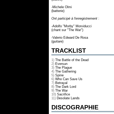
-Michele Olmi
(batterie)
Ont participé à l'enregistrement
:
-Adolfo "Morby" Morviducci
(chant sur "The War")
-Valerio Edward De Rosa
(guitare)
TRACKLIST
1)
The Battle of the Dead
2)
Eversun
3)
The Plague
4)
The Gathering
5)
Spine
6)
Who Can Save Us
7)
Betrayal
8)
The Dark Lord
9)
The War
10)
Sacrifice
11)
Desolate Lands
DISCOGRAPHIE