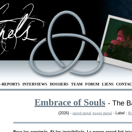
E-REPORTS
INTERVIEWS
DOSSIERS
TEAM
FORUM
LIENS
CONTAC
Embrace of Souls
- The B
(2026) -
speed metal
power metal
- Label :
Ro
Pour les opprimés. Et les invisibilisés. Le power speed fait inj