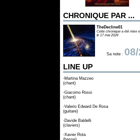
CHRONIQUE PAR ...
TheDecline01
Cette chronique a été mise e
le 17 mai 2026
08/
Sa note :
LINE UP
-Martina Mazzeo
(chant)
-Giacomo Rossi
(chant)
-Valerio Edward De Rosa
(guitare)
-Davide Baldelli
(claviers)
-Xavier Rota
(basse)