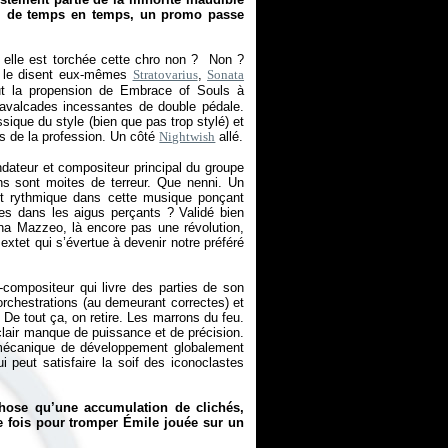
as, de temps en temps, un promo passe
, elle est torchée cette chro non ? Non ?
s le disent eux-mêmes
Stratovarius
,
Sonata
out la propension de Embrace of Souls à
avalcades incessantes de double pédale.
ique du style (bien que pas trop stylé) et
s de la profession. Un côté
Nightwish
allé.
ondateur et compositeur principal du groupe
ns sont moites de terreur. Que nenni. Un
ent rythmique dans cette musique ponçant
s dans les aigus perçants ? Validé bien
rtina Mazzeo, là encore pas une révolution,
 sextet qui s’évertue à devenir notre préféré
r-compositeur qui livre des parties de son
orchestrations (au demeurant correctes) et
. De tout ça, on retire. Les marrons du feu.
clair manque de puissance et de précision.
 mécanique de développement globalement
ui peut satisfaire la soif des iconoclastes
chose qu’une accumulation de clichés,
le fois pour tromper Émile jouée sur un