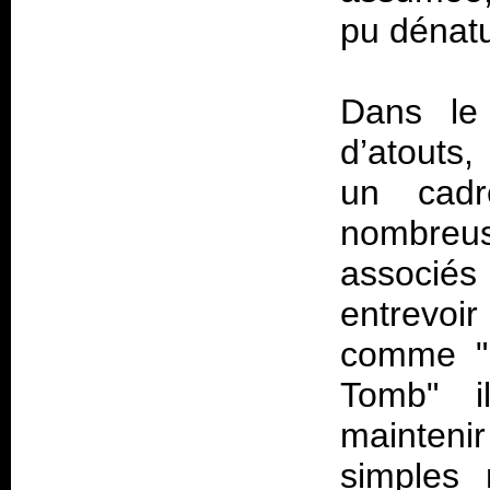
pu dénatu
Dans le
d’atouts,
un cadr
nombreus
associés
entrevoi
comme "P
Tomb" il
maintenir
simples 