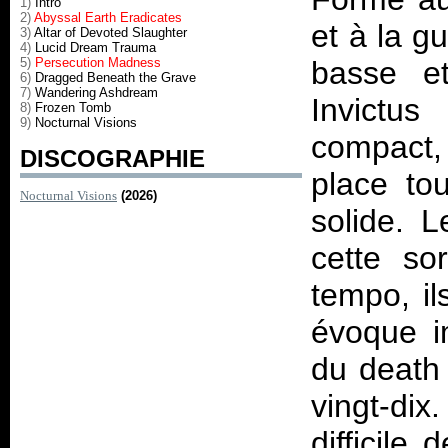
1)
Intro
2)
Abyssal Earth Eradicates
et à la g
3)
Altar of Devoted Slaughter
4)
Lucid Dream Trauma
5)
Persecution Madness
basse et
6)
Dragged Beneath the Grave
7)
Wandering Ashdream
Invictu
8)
Frozen Tomb
9)
Nocturnal Visions
compact,
DISCOGRAPHIE
place to
Nocturnal Visions
(2026)
solide. L
cette so
tempo, il
évoque i
du death
vingt-di
difficile