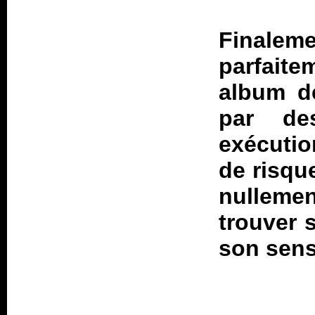
Finalem
parfaite
album de
par de
exécutio
de risque
nulleme
trouver 
son sens