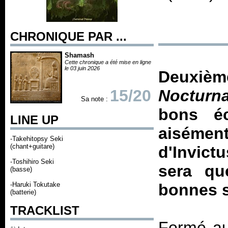
CHRONIQUE PAR ...
Shamash
Cette chronique a été mise en ligne
le 03 juin 2026
Deuxiè
15/20
Nocturna
Sa note :
bons é
LINE UP
aisémen
-Takehitopsy Seki
(chant+guitare)
d'Invict
-Toshihiro Seki
sera qu
(basse)
-Haruki Tokutake
bonnes s
(batterie)
TRACKLIST
Formé au