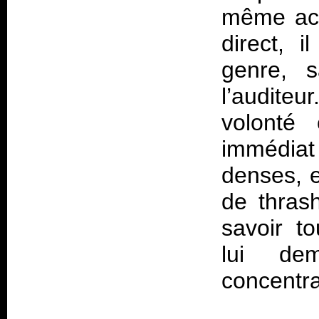
même aca
direct, 
genre, 
l’auditeu
volonté 
immédia
denses, e
de thras
savoir to
lui de
concentra