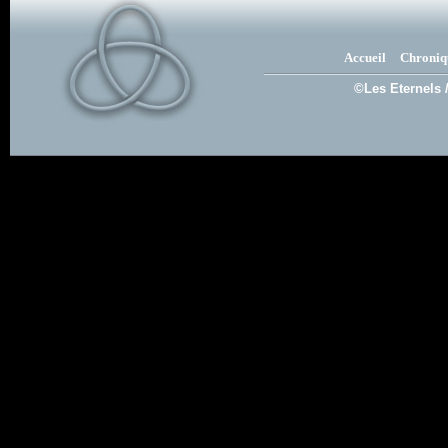
Accueil
Chroniq
©Les Eternels 