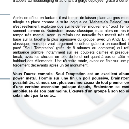
Après ce début en fanfare, il est temps de laisser place au gros morc
trilogie se place comme la suite logique de "Maharaja's Palace" su
n'est réellement exploitée que sur le dernier mouvement "Soul Temp
sonnent comme du Brainstorm assez classique, mais alors en très ins
tempo très martial, avec un refrain une nouvelle fois massif très ef
basé sur la facette la plus agressive du groupe, avec un Andy B. Fr
classique, mais qui vaut largement le détour grâce à un excellent b
pavé "Soul Temptation" (près de 8 minutes au compteur) qui raf
ambiance sombre, notamment sur les couplets calmes et presque in
break, avec les chœurs en toile de fond, ont quant à eux un côté 
habituel des Allemands. Une réussite totale, avant de finir sur une p
forcément décevants après un tel monument.
Vous l'aurez compris,
Soul Temptation
est un excellent album
power metal. Hormis sur une fin un poil poussive, Brainstor
possibilités, et nous sert plusieurs morceaux de tout premier o
d'une certaine ascension puisque depuis, Brainstorm se ca
ambitieuse de son patrimoine. L'œuvre d'un groupe à son top ni
cela induit par la suite…