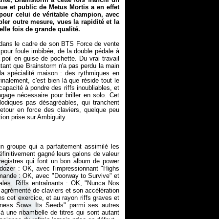
que et public de
Metus Mortis
a en effet
 pour celui de véritable champion, avec
ler outre mesure, vues la rapidité et la
lle fois de grande qualité.
 dans le cadre de son BTS Force de vente
pour foule imbibée, de la double pédale à
oil en guise de pochette. Du vrai travail
'autant que Brainstorm n'a pas perdu la main
 la spécialité maison : des rythmiques en
inalement, c'est bien là que réside tout le
apacité à pondre des riffs inoubliables, et
age nécessaire pour briller en solo. Cet
lodiques pas désagréables, qui tranchent
etour en force des claviers, quelque peu
ation prise sur
Ambiguity
n groupe qui a parfaitement assimilé les
finitivement gagné leurs galons de valeur
registres qui font un bon album de power
ldozer : OK, avec l'impressionnant "Highs
lemande : OK, avec "Doorway to Survive" et
bales. Riffs entraînants : OK, "Nunca Nos
 agrémenté de claviers et son accélération
s cet exercice, et au rayon riffs graves et
akness Sows Its Seeds" parmi ses autres
là une ribambelle de titres qui sont autant