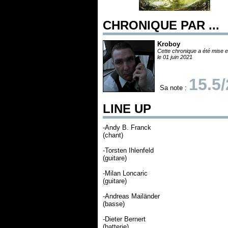
CHRONIQUE PAR ...
Kroboy
Cette chronique a été mise e
le 01 juin 2021
15.5
Sa note :
LINE UP
-Andy B. Franck
(chant)
-Torsten Ihlenfeld
(guitare)
-Milan Loncaric
(guitare)
-Andreas Mailänder
(basse)
-Dieter Bernert
(batterie)