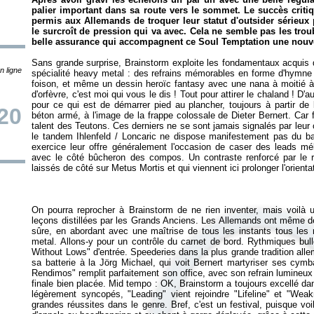
palier important dans sa route vers le sommet. Le succès criti
permis aux Allemands de troquer leur statut d'outsider sérieux
le surcroît de pression qui va avec. Cela ne semble pas les troub
belle assurance qui accompagnent ce
Soul Temptation
une nouve
Sans grande surprise, Brainstorm exploite les fondamentaux acquis
n ligne
spécialité heavy metal : des refrains mémorables en forme d'hymne 
foison, et même un dessin heroïc fantasy avec une nana à moitié à p
d'orfèvre, c'est moi qui vous le dis ! Tout pour attirer le chaland ! D
pour ce qui est de démarrer pied au plancher, toujours à partir de
/20
béton armé, à l'image de la frappe colossale de Dieter Bernert. Car f
talent des Teutons. Ces derniers ne se sont jamais signalés par leur c
le tandem Ihlenfeld / Loncaric ne dispose manifestement pas du bag
exercice leur offre généralement l'occasion de caser des leads mé
avec le côté bûcheron des compos. Un contraste renforcé par le r
laissés de côté sur
Metus Mortis
et qui viennent ici prolonger l'orient
On pourra reprocher à Brainstorm de ne rien inventer, mais voilà u
leçons distillées par les Grands Anciens. Les Allemands ont même dé
sûre, en abordant avec une maîtrise de tous les instants tous les 
metal. Allons-y pour un contrôle du carnet de bord. Rythmiques bul
Without Lows" d'entrée. Speederies dans la plus grande tradition al
sa batterie à la Jörg Michael, qui voit Bernert martyriser ses cym
Rendimos" remplit parfaitement son office, avec son refrain lumineux
finale bien placée. Mid tempo : OK, Brainstorm a toujours excellé dan
légèrement syncopés, "Leading" vient rejoindre "Lifeline" et "We
grandes réussites dans le genre. Bref, c'est un festival, puisque voi