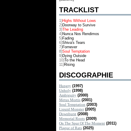
TRACKLIST
1)
Highs Without Lows
2)
Doorway to Survive
3)
The Leading
4)
Nunca Nos Rendimos
5)
Fading
6)
Shiva's Tears
7)
Fornever
8)
Soul Temptation
9)
Dying Outside
10)
To the Head
11)
Rising
DISCOGRAPHIE
Hungry
(1997)
Unholy
(1998)
Ambiguity
(2000)
Metus Mortis
(2001)
Soul Temptation
(2003)
Liquid Monster
(2005)
Downburst
(2008)
Memorial Roots
(2009)
On The Spur Of The Moment
(2011)
Plague of Rats
(2025)