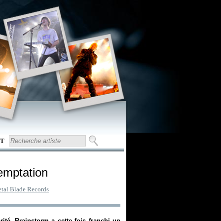
T
emptation
tal Blade Records
ité, Brainstorm a cette fois franchi un