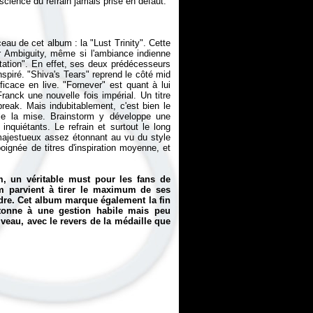
eau de cet album : la "Lust Trinity". Cette
r
Ambiguity
, même si l'ambiance indienne
tation". En effet, ses deux prédécesseurs
piré. "Shiva's Tears" reprend le côté mid
ficace en live. "Fornever" est quant à lui
anck une nouvelle fois impérial. Un titre
reak. Mais indubitablement, c'est bien le
le la mise. Brainstorm y développe une
quiétants. Le refrain et surtout le long
majestueux assez étonnant au vu du style
oignée de titres d'inspiration moyenne, et
, un véritable must pour les fans de
m parvient à tirer le maximum de ses
rdre. Cet album marque également la fin
ntonne à une gestion habile mais peu
veau, avec le revers de la médaille que