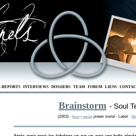
E-REPORTS
INTERVIEWS
DOSSIERS
TEAM
FORUM
LIENS
CONTAC
Brainstorm
- Soul T
(2003) -
heavy metal
power metal
- Label :
Me
Après avoir gravi les échelons un par un avec une belle régular