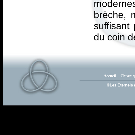
moderne
brèche, 
suffisant
du coin de
Accueil
Chroniq
©Les Eternels 