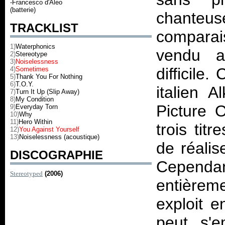
-Francesco d'Aleo
(batterie)
chanteus
TRACKLIST
compara
1)
Waterphonics
vendu au
2)
Stereotype
3)
Noiselessness
difficile
4)
Sometimes
5)
Thank You For Nothing
6)
T.O.Y.
italien 
7)
Turn It Up (Slip Away)
8)
My Condition
Picture 
9)
Everyday Torn
10)
Why
11)
Hero Within
trois tit
12)
You Against Yourself
13)
Noiselessness (acoustique)
de réali
DISCOGRAPHIE
Cependan
Stereotyped
(2006)
entièreme
exploit e
peut s'e