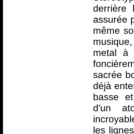
derrière
assurée p
même son
musique,
metal à 
foncière
sacrée bo
déjà ente
basse et
d'un at
incroyabl
les ligne