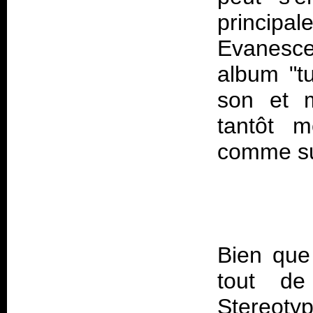
princip
Evanesc
album "tu
son et m
tantôt mé
comme s
Bien que
tout d
Stereot