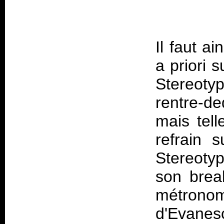
Il faut a
a priori 
Stereoty
rentre-de
mais tel
refrain s
Stereoty
son brea
métronom
d'Evane