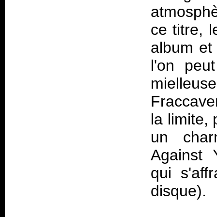
atmosphèr
ce titre,
album et 
l'on peu
mielleuse
Fraccaven
la limite,
un char
Against Y
qui s'af