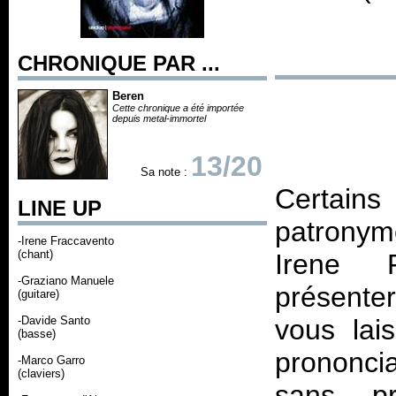
CHRONIQUE PAR ...
Beren
Cette chronique a été importée
depuis metal-immortel
13/20
Sa note :
Certains
LINE UP
patronym
-Irene Fraccavento
(chant)
Irene F
-Graziano Manuele
présenter
(guitare)
-Davide Santo
vous lai
(basse)
prononci
-Marco Garro
(claviers)
sans pr