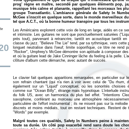
prog' règne en maître, secondé par quelques éléments pop, jazz
musique très calme et planante, rappellant les morceaux les pl
groupe Transatlantic. L'ambiance générale de
Safety In Numb
McGee s'inscrit en quelque sorte, dans le monde merveilleux du
tel que A.C.T., où la bonne humeur transpire par tous les instru
tée
Les Américains explorent cette voix de long en large, aidés en ce s
et intimiste. Les guitares ne sont que ponctuellement saturées ("Li
près tout), parvenant à retrancrire, tantôt en acoustique tantôt en é
classe du jazz. "Believe The Lie" tend, par sa rythmique, vers cette
20
longuet neutralise dans l'oeuf; limite soporifique, ce titre ne rend 
"Rocker", Umphrey's McGee démontre son aptitude à composer des 
et où la guitare lead de Jake Cinninger lâche du feeling à la pelle. 
Le clavier fait quelques apparitions remarquées, en particulier su
son refrain chantant (qui n'a rien à voir avec celui de "Du rhum, 
également sur un "Liquid" conceptuel, où les sonorités choisies év
comme sur "Ocean Billy", étrange mais hypnotique. L'interlude inst
du folk US, avec un harmonica du plus bel effet. "Intentions Clea
saxophone, conférant au morceau une atmosphère nécessairement
particulière de l'effort instrumental ; ils ne misent pas sur la mélodi
discrets et moins médiats, tout en restant techniques. Restent d
"Words" par exemple.
Malgré toutes ces qualités,
Safety In Numbers
peine à maintenir
toute sa durée. Un côté pop exacerbé rend sans doute les chos