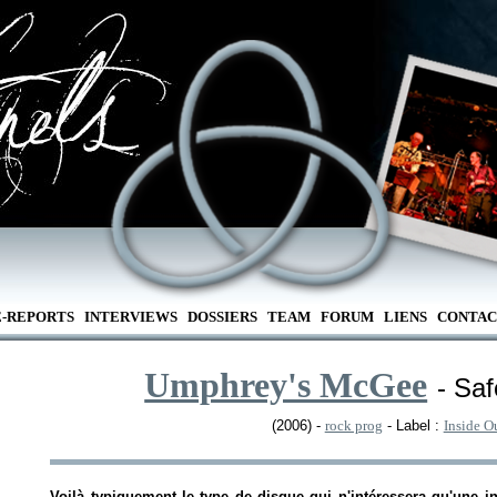
E-REPORTS
INTERVIEWS
DOSSIERS
TEAM
FORUM
LIENS
CONTAC
Umphrey's McGee
- Sa
(2006) -
rock prog
- Label :
Inside O
Voilà typiquement le type de disque qui n'intéressera qu'une inf