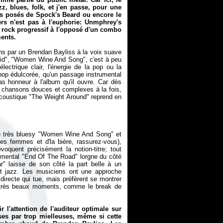
, blues, folk, et j'en passe, pour une
us posés de Spock's Beard ou encore le
ers
n'est pas à l'euphorie: Unmphrey's
 rock progressif à l'opposé d'un combo
ments.
ens par un Brendan Bayliss à la voix suave
quid", "Women Wine And Song", c'est à peu
lectrique clair, l'énergie de la pop ou la
 pop édulcorée, qu'un passage instrumental
pas honneur à l'album qu'il ouvre. Car dès
chansons douces et complexes à la fois,
L'acoustique "The Weight Around" reprend en
r le très bluesy "Women Wine And Song" et
des femmes et d'la bière, rassurez-vous),
oquent précisément la notion-titre; tout
rumental "End Of The Road" lorgne du côté
r" laisse de son côté la part belle à un
 jazz. Les musiciens ont une approche
e directe qui tue, mais préfèrent se montrer
e très beaux moments, comme le break de
 l'attention de l'auditeur optimale sur
es par trop mielleuses, même si cette