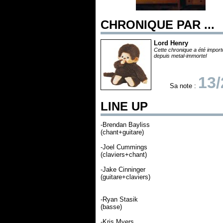
CHRONIQUE PAR ...
Lord Henry
Cette chronique a été impor
depuis metal-immortel
13/
Sa note :
LINE UP
-Brendan Bayliss
(chant+guitare)
-Joel Cummings
(claviers+chant)
-Jake Cinninger
(guitare+claviers)
-Ryan Stasik
(basse)
-Kris Myers