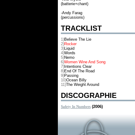
(batterie+chant)
-Andy Farag
(percussions)
TRACKLIST
1)
Believe The Lie
2)
Rocker
3)
Liquid
4)
Words
5)
Nemo
6)
Women Wine And Song
7)
Intentions Clear
8)
End Of The Road
9)
Passing
10)
Ocean Billy
11)
The Weight Around
DISCOGRAPHIE
Safety In Numbers
(2006)