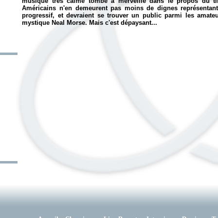
musique très calme tombe à merveille dans le propos du t
Américains n'en demeurent pas moins de dignes représentant
progressif, et devraient se trouver un public parmi les amat
mystique Neal Morse. Mais c'est dépaysant...