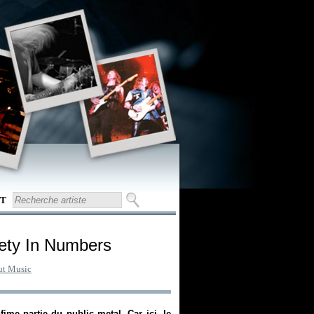
T
fety In Numbers
ut Music
ime partie du public metal. Car ici, le