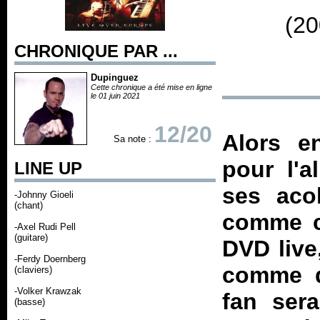
(20
CHRONIQUE PAR ...
Dupinguez
Cette chronique a été mise en ligne
le 01 juin 2021
12/20
Alors e
Sa note :
pour l'
LINE UP
ses acol
-Johnny Gioeli
(chant)
comme ca
-Axel Rudi Pell
(guitare)
DVD live
-Ferdy Doernberg
comme d
(claviers)
-Volker Krawzak
fan sera
(basse)