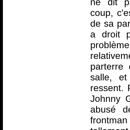
ne dit p
coup, c'e
de sa par
a droit
problè
relativem
parterre
salle, e
ressent. 
Johnny G
abusé de
frontman