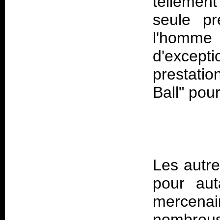
tellement
seule pr
l'homme 
d'except
prestati
Les autr
pour aut
mercenai
nombreus