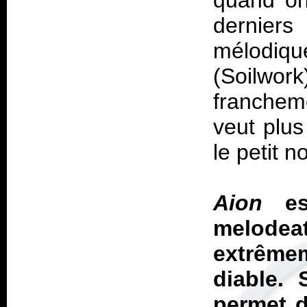
quand on
dernier
mélodiq
(Soilwo
franchem
veut plus
le petit n
Aion
est
melodea
extrême
diable. 
permet d