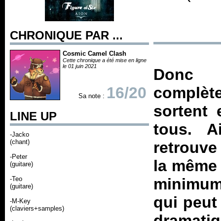
CHRONIQUE PAR ...
Cosmic Camel Clash
Cette chronique a été mise en ligne
le 01 juin 2021
Donc 
16/20
complè
Sa note :
sortent 
LINE UP
tous. A
-Jacko
(chant)
retrouve
-Peter
la même 
(guitare)
-Teo
minimum
(guitare)
qui peut
-M-Key
(claviers+samples)
dramati