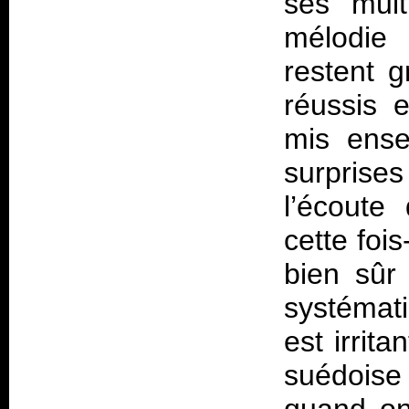
ses mult
mélodie 
restent g
réussis 
mis ense
surprise
l’écoute
cette foi
bien sûr 
systémati
est irrit
suédoise