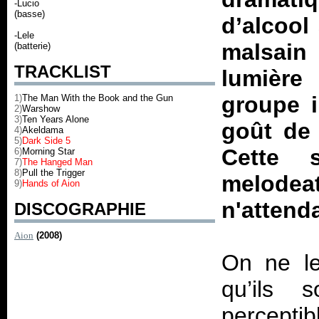
-Lucio
(basse)
d’alcool
-Lele
malsain
(batterie)
TRACKLIST
lumière
groupe i
1)
The Man With the Book and the Gun
2)
Warshow
3)
Ten Years Alone
goût de 
4)
Akeldama
5)
Dark Side 5
Cette 
6)
Morning Star
7)
The Hanged Man
8)
Pull the Trigger
melodeat
9)
Hands of Aion
n'attenda
DISCOGRAPHIE
Aion
(2008)
On ne les
qu’ils s
percepti