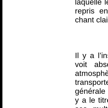
laquelle 
repris en
Il y a l’
voit ab
atmosph
transpor
générale 
y a le ti