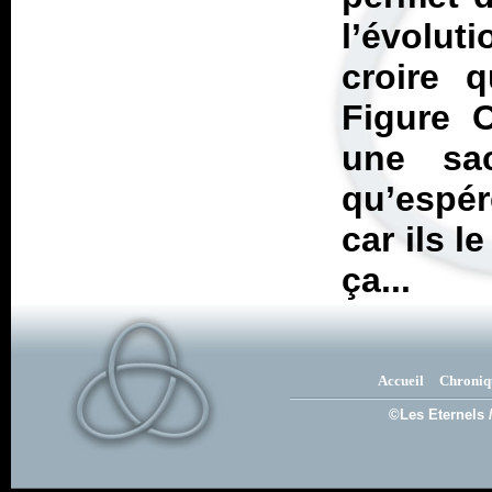
l’évolut
croire q
Figure 
une sa
qu’espé
car ils l
ça...
Accueil
Chroniq
©Les Eternels 