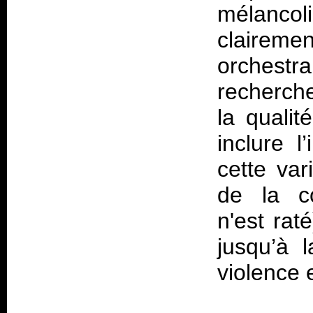
mélancol
clairem
orchest
recherche
la qualit
inclure l
cette va
de la c
n'est rat
jusqu’à 