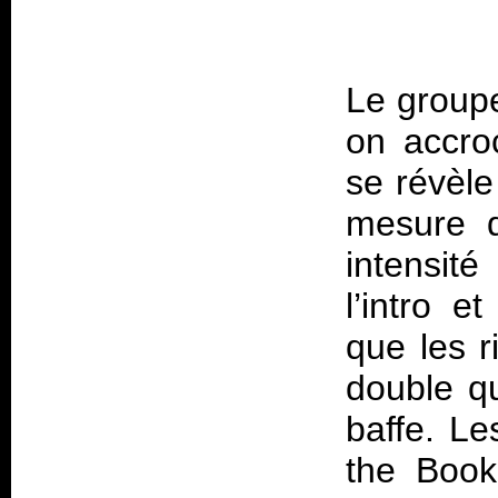
Le group
on accro
se révèle
mesure q
intensit
l’intro 
que les r
double qu
baffe. Le
the Book