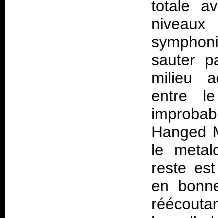
totale a
niveau
symphoni
sauter p
milieu a
entre l
improbab
Hanged Ma
le metal
reste est
en bonne
réécoutan