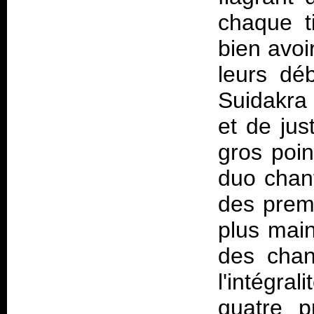
chaque t
bien avoi
leurs dé
Suidakra
et de jus
gros poin
duo chant
des premi
plus main
des chan
l'intégral
quatre p