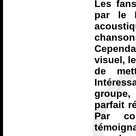
Les fans
par le 
acousti
chansons
Cepend
visuel, l
de met
Intéress
groupe, 
parfait 
Par co
témoigna