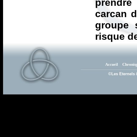
prendre 
carcan d
groupe s
risque d
Accueil
Chroniq
©Les Eternels 