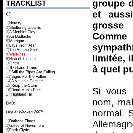
groupe d
TRACKLIST
et auss
CD:
grosse 
1)
Heresy
2)
Sheltering Dreams
3)
A Menhirs Clay
Comme 
4)
An Dùdlachd
5)
Morrigan
sympath
6)
Lays From Afar
7)
The Arcane Spell
8)
Wartunes
limitée,
9)
Rise of Taliesin
10)
Intro
à quel pu
11)
Darkane Times
12)
Still the Pipes Are Calling
13)
Signs For the Fallen
14)
A Vision’s Demise
15)
Reap the Storm
Si vous 
16)
Dead Man’s Reel
17)
Highland Hill
nom, malg
DVD:
normal. S
Live at Wacken 2007
:
1)
Darkane Times
Allemagn
2)
Gates of Nevermore
3)
Forth-Clyde