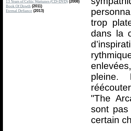
sympath
13 Years of Celtic Wartunes (CD+DVD)
(2008)
Book Of Dowth
(2011)
personna
Eternal Defiance
(2013)
trop pla
dans la 
d’inspir
rythmique
enlevées
pleine.
réécouter
"The Arc
sont pas