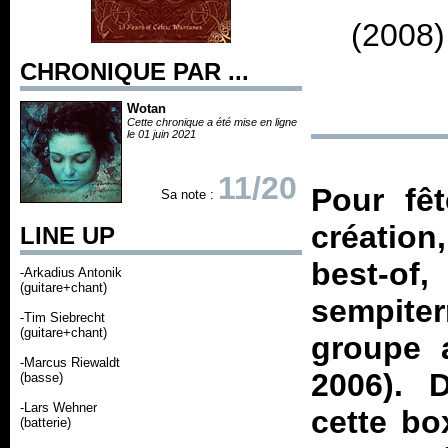
(2008)
CHRONIQUE PAR ...
Wotan
Cette chronique a été mise en ligne
le 01 juin 2021
11/20
Pour fê
Sa note :
création
LINE UP
best-o
-Arkadius Antonik
(guitare+chant)
sempiter
-Tim Siebrecht
(guitare+chant)
groupe 
-Marcus Riewaldt
2006). 
(basse)
-Lars Wehner
cette bo
(batterie)