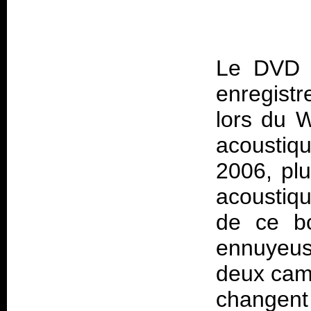
Le DVD e
enregist
lors du 
acoustiqu
2006, pl
acoustiqu
de ce bo
ennuyeus
deux came
changent