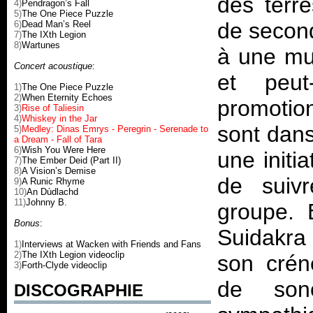
des terr
4)
Pendragon’s Fall
5)
The One Piece Puzzle
de second
6)
Dead Man’s Reel
7)
The IXth Legion
8)
Wartunes
à une mu
Concert acoustique
:
et peu
1)
The One Piece Puzzle
2)
When Eternity Echoes
promotio
3)
Rise of Taliesin
4)
Whiskey in the Jar
sont dans
5)
Medley: Dinas Emrys - Peregrin - Serenade to
a Dream - Fall of Tara
6)
Wish You Were Here
une initi
7)
The Ember Deid (Part II)
8)
A Vision’s Demise
de suivr
9)
A Runic Rhyme
10)
An Dùdlachd
11)
Johnny B.
groupe. 
Bonus
:
Suidakra 
1)
Interviews at Wacken with Friends and Fans
2)
The IXth Legion videoclip
son crén
3)
Forth-Clyde videoclip
de sono
DISCOGRAPHIE