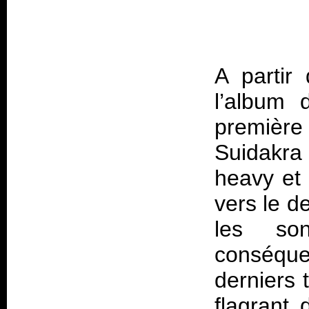
A partir 
l’album
premièr
Suidakra
heavy et 
vers le d
les son
conséqu
derniers 
flagrant