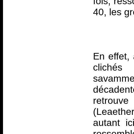
fois, ress
En effet,
clichés
savamme
décadent
retrouv
(Leaether
autant ic
ressembl