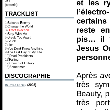
et les r
-BJ
(batterie)
l’élect
TRACKLIST
certains
1)
Beloved Enemy
2)
Change the World
reste e
3)
Direct Injection
4)
Stay With Me
pis… il 
5)
Break You Apart
6)
Stuck
7)
Lies
Jesus On
8)
You Don't Know Anything
9)
The Last Day of My Life
personn
10)
Dead Presidents
11)
Falling
12)
Church of Extasy
13)
Sometimes
Après avo
DISCOGRAPHIE
très sy
Beloved Enemy
(2008)
Beauty
, p
très por