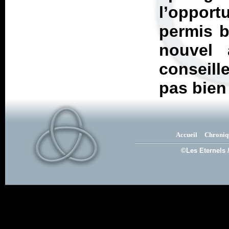
l’oppor
permis b
nouvel 
conseill
pas bien 
Accueil
Chroniq
©Les Eternels 