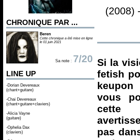
(2008) 
CHRONIQUE PAR ...
Beren
Cette chronique a été mise en ligne
le 01 juin 2021
7/20
Si la vi
Sa note :
fetish p
LINE UP
keupon 
-Dorian Devereaux
(chant+guitare)
vous po
-Chai Devereaux
(chant+guitare+claviers)
cette 
-Alicia Vayne
avertiss
(guitare)
-Ophelia Dax
pas dans
(claviers)