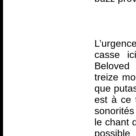
L’urgenc
casse ic
Belove
treize m
que putas
est à ce 
sonorités
le chant 
possible