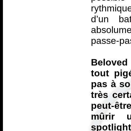
rythmiqu
d’un ba
absolume
passe-pas
Belove
tout pig
pas à so
très cert
peut-êtr
mûrir 
spotligh