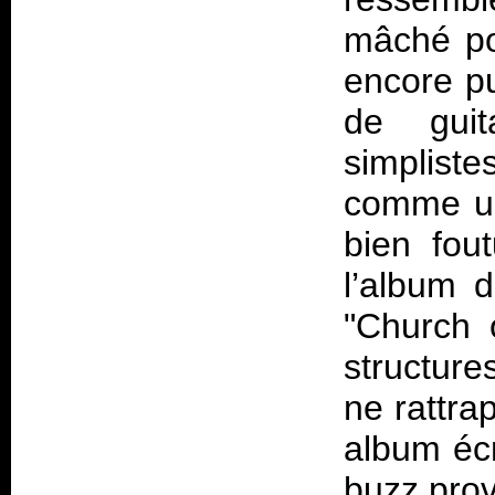
mâché po
encore p
de guit
simpliste
comme un
bien fout
l’album 
"Church 
structure
ne rattra
album écr