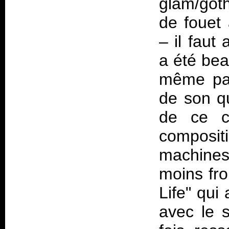
glam/got
de fouet
– il faut
a été bea
même pas
de son qu
de ce cô
composi
machine
moins fr
Life" qui
avec le