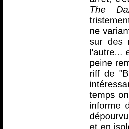
The Da
tristemen
ne variant
sur des 
l'autre..
peine rem
riff de "
intéressan
temps on
informe 
dépourvue
et en iso