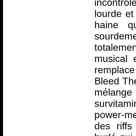
incontrô
lourde et
haine qu
sourdem
totalemen
musical 
remplace 
Bleed The
mélange 
survitami
power-met
des riff