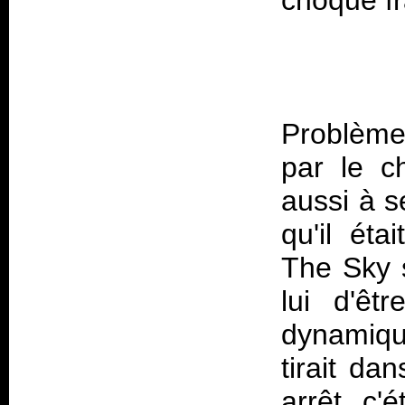
Problème 
par le 
aussi à s
qu'il éta
The Sky
lui d'êt
dynamiqu
tirait da
arrêt, c'é