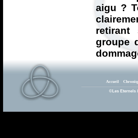
aigu ? T
clairem
retirant
groupe d
dommage
Accueil
Chroniq
©Les Eternels 