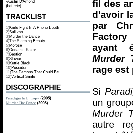
fil des 
-Austin D'Amond
(batterie)
d'avoir l
TRACKLIST
par Chr
1)
Knife Fight In A Phone Booth
2)
Sullivan
Factory 
3)
Murder the Dance
4)
The Sleeping Beauty
ayant é
5)
Morose
6)
Occam’s Razor
7)
Bastion
Murder 
8)
Slavior
9)
Kettle Black
rage est
10)
Poseidon
11)
The Demons That Could Be
12)
Vertical Smile
DISCOGRAPHIE
Si
Paradi
Paradigm In Entropy
(2005)
un groupe
Murder The Dance
(2008)
Murder 
autre re