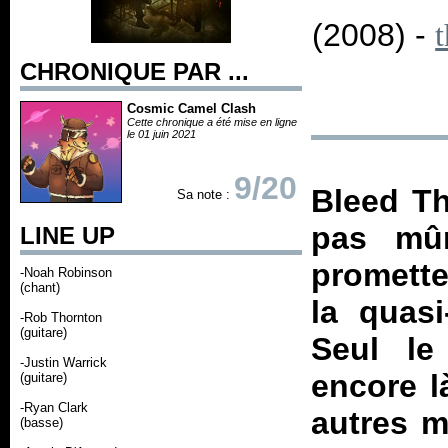
(2008) -
CHRONIQUE PAR ...
Cosmic Camel Clash
Cette chronique a été mise en ligne
le 01 juin 2021
9/20
Bleed Th
Sa note :
pas mûr
LINE UP
promett
-Noah Robinson
(chant)
la quasi
-Rob Thornton
(guitare)
Seul le
-Justin Warrick
encore l
(guitare)
-Ryan Clark
autres m
(basse)