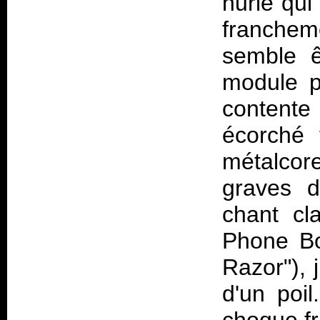
hurlé qui
franche
semble ê
module p
contente
écorché 
métalco
graves d
chant cl
Phone Bo
Razor"), 
d'un poi