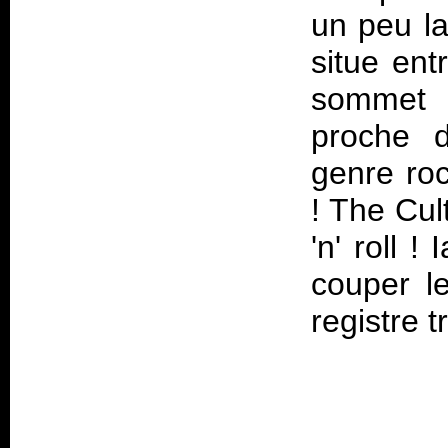
un peu la
situe ent
sommet 
proche 
genre roc
! The Cul
'n' roll 
couper l