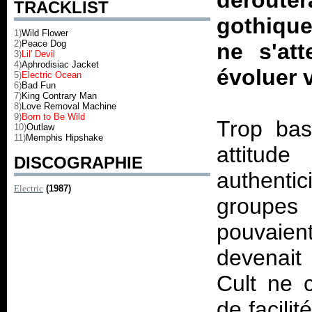
dérout
TRACKLIST
gothique
1)
Wild Flower
2)
Peace Dog
ne s'at
3)
Lil' Devil
4)
Aphrodisiac Jacket
évoluer 
5)
Electric Ocean
6)
Bad Fun
7)
King Contrary Man
8)
Love Removal Machine
9)
Born to Be Wild
Trop basi
10)
Outlaw
11)
Memphis Hipshake
attitude
DISCOGRAPHIE
authenti
Electric
(1987)
groupes
pouvaien
devenait
Cult ne c
de facilit