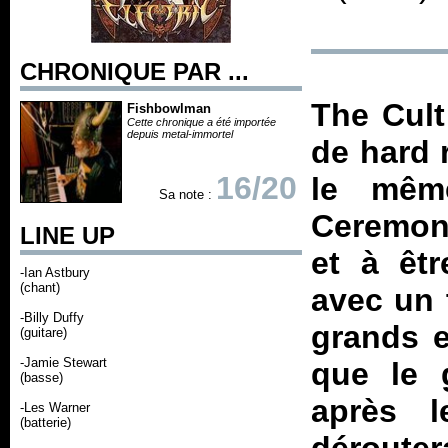
CHRONIQUE PAR ...
The Cult
Fishbowlman
Cette chronique a été importée
depuis metal-immortel
de hard 
16/20
le mêm
Sa note :
Ceremon
LINE UP
et à êt
-Ian Astbury
(chant)
avec un 
-Billy Duffy
grands e
(guitare)
-Jamie Stewart
que le g
(basse)
après l
-Les Warner
(batterie)