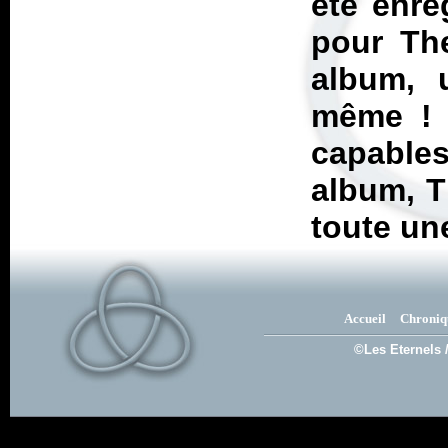
été enre
pour The
album, 
même ! C
capables
album, T
toute un
Accueil
Chroniq
©Les Eternels 