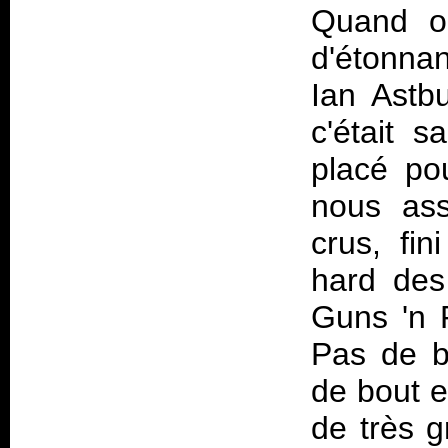
Quand o
d'étonna
Ian Astb
c'était 
placé pou
nous ass
crus, fi
hard des
Guns 'n R
Pas de b
de bout e
de très 