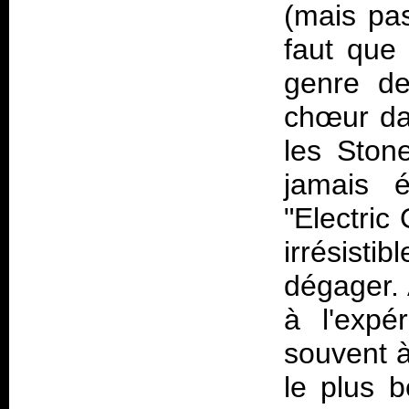
(mais pas
faut que
genre de
chœur dan
les Ston
jamais é
"Electri
irrésisti
dégager. 
à l'expé
souvent à
le plus 