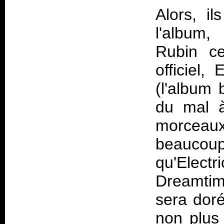
Alors, il
l'album,
Rubin ce
officiel,
E
(l'album 
du mal à
morcea
beaucoup 
qu'Electr
Dreamti
sera doré
non plus