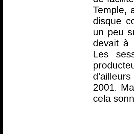
Temple
, 
disque co
un peu sur
devait à 
Les ses
producte
d'ailleur
2001. Mai