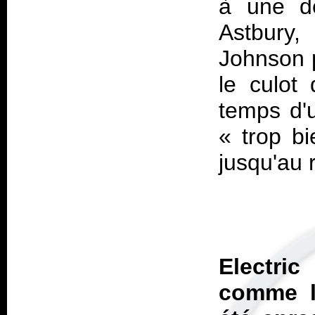
à une dé
Astbury,
Johnson p
le culot 
temps d'
« trop b
Electric
a
comme l'