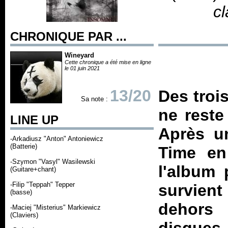
cl
CHRONIQUE PAR ...
Wineyard
Cette chronique a été mise en ligne
le 01 juin 2021
13/20
Des troi
Sa note :
ne reste
LINE UP
Après u
-Arkadiusz "Anton" Antoniewicz
(Batterie)
Time
en 
-Szymon "Vasyl" Wasilewski
l'album 
(Guitare+chant)
-Filip "Teppah" Tepper
survient
(basse)
dehors 
-Maciej "Misterius" Markiewicz
(Claviers)