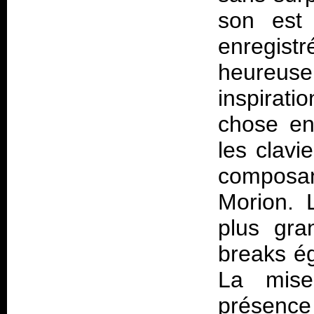
son est 
enregis
heureus
inspirati
chose en
les clavi
composa
Morion. 
plus gra
breaks é
La mise
présence