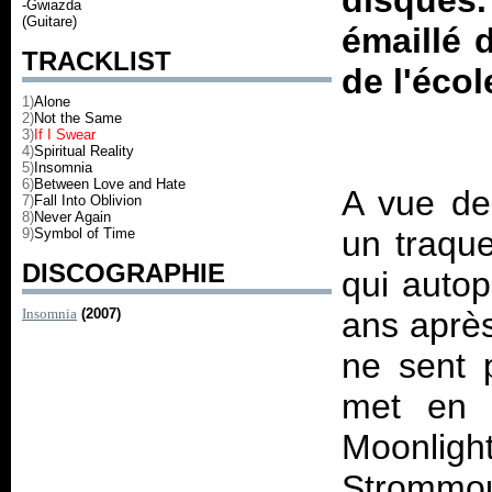
disques
-Gwiazda
(Guitare)
émaillé 
TRACKLIST
de l'écol
1)
Alone
2)
Not the Same
3)
If I Swear
4)
Spiritual Reality
5)
Insomnia
6)
Between Love and Hate
A vue de
7)
Fall Into Oblivion
8)
Never Again
un traqu
9)
Symbol of Time
DISCOGRAPHIE
qui autop
Insomnia
(2007)
ans après
ne sent 
met en 
Moonl
Strommou