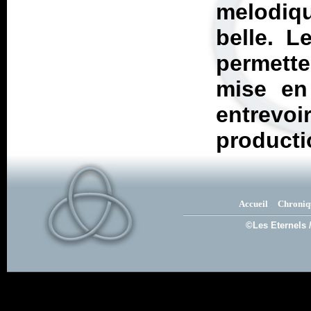
melodiq
belle. L
permett
mise en 
entrevoi
productio
Accueil
Chroniq
©Les Eternels 