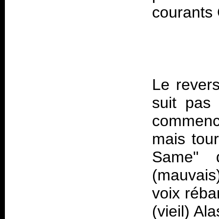
Le revers
suit pas
commence
mais tou
Same" 
(mauvais
voix réba
(vieil) Al