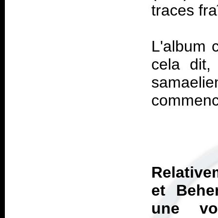
L'album c
cela dit
samaelien
Relative
et Behe
une vo