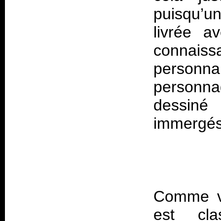
puisqu’
livrée a
connais
personnal
personna
dessiné
Comme vo
est cl