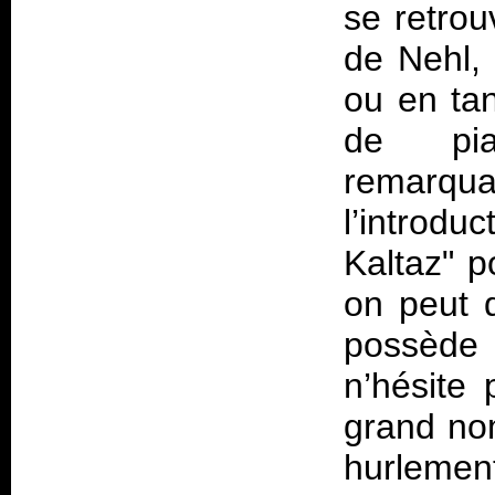
se retrou
de Nehl,
ou en tan
de pi
remarqua
l’introd
Kaltaz" p
on peut 
possède 
n’hésite 
grand nom
hurlement