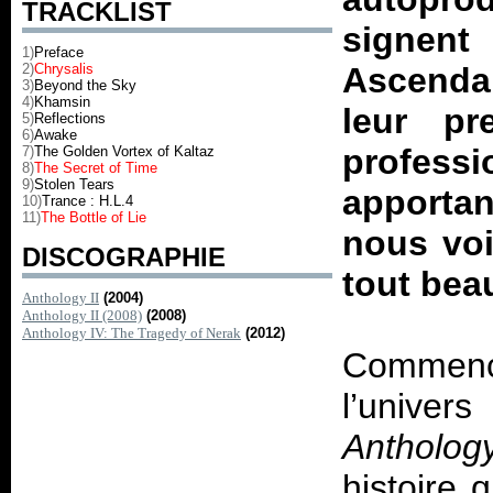
TRACKLIST
signen
1)
Preface
2)
Chrysalis
Ascenda
3)
Beyond the Sky
4)
Khamsin
leur p
5)
Reflections
6)
Awake
profess
7)
The Golden Vortex of Kaltaz
8)
The Secret of Time
9)
Stolen Tears
apporta
10)
Trance : H.L.4
11)
The Bottle of Lie
nous voi
DISCOGRAPHIE
tout beau
Anthology II
(2004)
Anthology II (2008)
(2008)
Anthology IV: The Tragedy of Nerak
(2012)
Commenço
l’univer
Antholog
histoire 