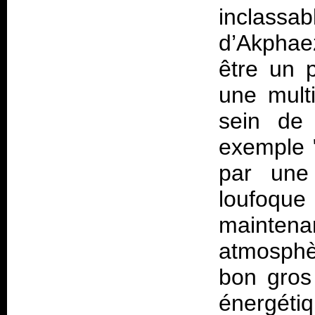
inclassa
d’Akphae
être un p
une mult
sein de 
exemple 
par une
loufoque
maintena
atmosphè
bon gros 
énergéti