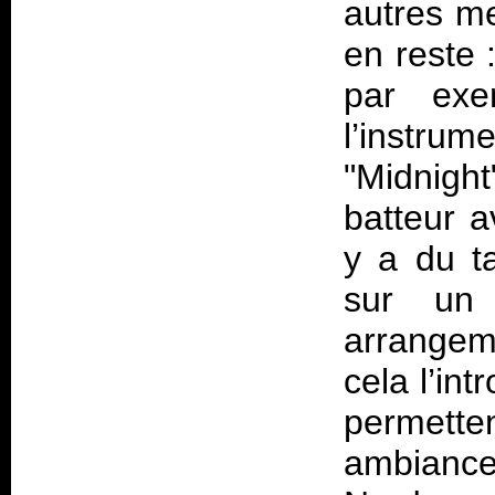
autres m
en reste 
par exe
l’instru
"Midnigh
batteur a
y a du ta
sur un 
arrangem
cela l’in
permet
ambiance