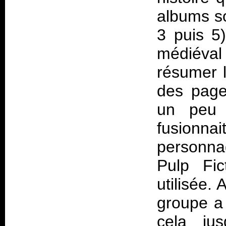
albums sor
3 puis 5)
médiéva
résumer l
des page
un peu c
fusion
personnag
Pulp Fic
utilisée.
groupe a 
cela ju