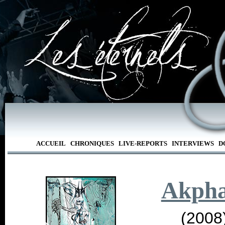
ACCUEIL
CHRONIQUES
LIVE-REPORTS
INTERVIEWS
D
Akpha
(2008