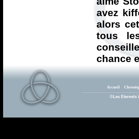
aimé Sto
avez kif
alors ce
tous l
conseill
chance et
Accueil
Chroniq
©Les Eternels 