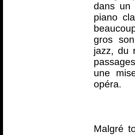
dans un f
piano cl
beaucoup
gros son
jazz, du
passages
une mise
Malgré to