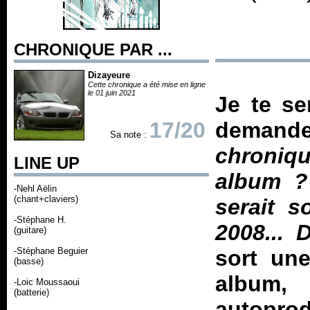
CHRONIQUE PAR ...
Dizayeure
Cette chronique a été mise en ligne
le 01 juin 2021
Je te se
17/20
demande
Sa note :
chroniq
LINE UP
album ? 
-Nehl Aëlin
(chant+claviers)
serait s
-Stéphane H.
2008... 
(guitare)
-Stéphane Beguier
sort un
(basse)
album
-Loic Moussaoui
(batterie)
autoprod