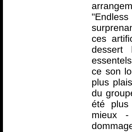
arrange
"Endles
surprena
ces artif
dessert 
essentel
ce son lo
plus plai
du groupe
été plus
mieux - 
dommage