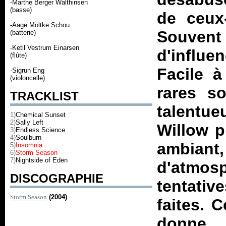
-Marthe Berger Walthinsen
(basse)
de ceux-
-Aage Moltke Schou
Souvent 
(batterie)
-Ketil Vestrum Einarsen
d'influ
(flûte)
Facile à
-Sigrun Eng
(violoncelle)
rares so
TRACKLIST
talentu
1)
Chemical Sunset
2)
Sally Left
Willow p
3)
Endless Science
4)
Soulburn
ambian
5)
Insomnia
6)
Storm Season
7)
Nightside of Eden
d'atmosp
DISCOGRAPHIE
tentativ
Storm Season
(2004)
faites. 
donne.