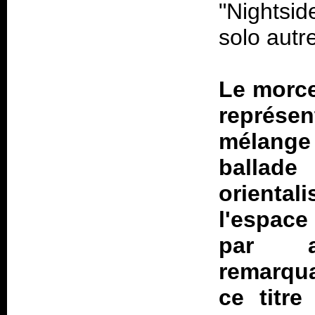
"Nightsi
solo autr
Le morce
représ
mélange 
ballade
oriental
l'espace
par a
remarqua
ce titre