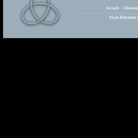
Accueil
Chroniq
©Les Eternels 