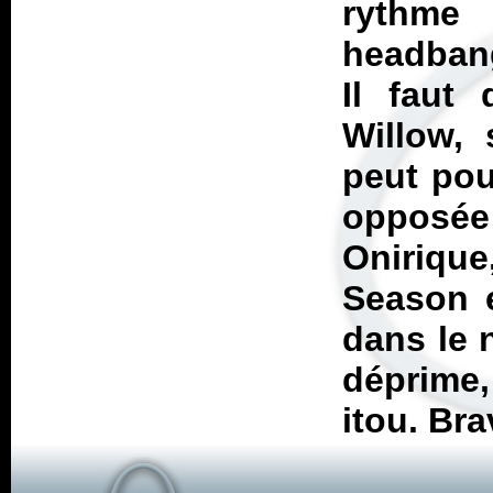
rythm
headbang
Il faut
Willow, 
peut pou
opposée 
Oniriqu
Season
e
dans le 
déprime,
itou. Bra