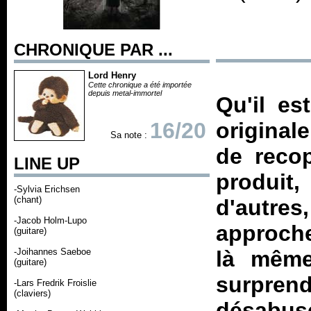
CHRONIQUE PAR ...
Lord Henry
Cette chronique a été importée
depuis metal-immortel
Qu'il es
16/20
original
Sa note :
de recop
LINE UP
produit,
-Sylvia Erichsen
(chant)
d'autres
-Jacob Holm-Lupo
approche
(guitare)
-Joihannes Saeboe
là même
(guitare)
surpren
-Lars Fredrik Froislie
(claviers)
désabusé