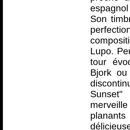
espagnol 
Son timbr
perfecti
compositi
Lupo. Peu
tour évo
Bjork ou
disconti
Sunset"
merveille
planant