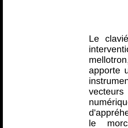
Le clavié
interve
mellotro
apporte 
instrum
vecteur
numéri
d'appréhe
le morc