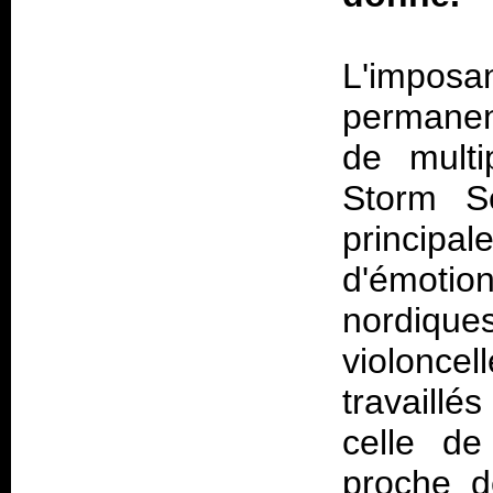
L'imposa
permanen
de multip
Storm S
princip
d'émotio
nordiques
violonce
travaill
celle de
proche d