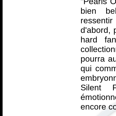
"Pearls O
bien be
ressenti
d'abord, 
hard fa
collection
pourra au
qui comme
embryon
Silent 
émotionne
encore c