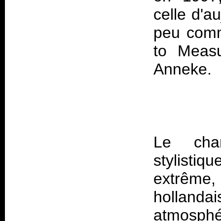
celle d'a
peu co
to Meas
Le cha
stylistiqu
extrême
holland
atmosphér