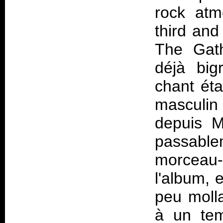
rock atm
third and
The Gath
déjà big
chant éta
masculin
depuis
M
passable
morceau-t
l'album, 
peu molla
à un tem