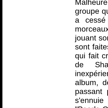
Malheur
groupe qu
a cessé
morceaux
jouant so
sont fait
qui fait 
de Sha
inexpéri
album, d
passant 
s'ennuie