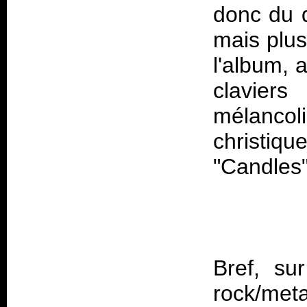
donc du d
mais plu
l'album, 
claviers
mélancoli
christiq
Bref, s
rock/m