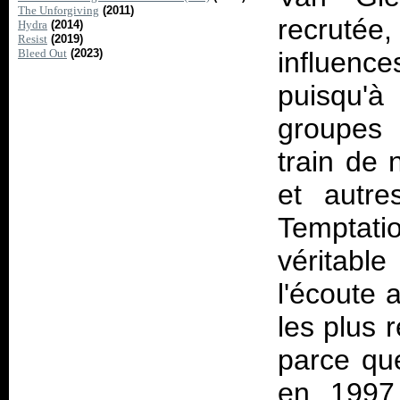
The Unforgiving
(2011)
recruté
Hydra
(2014)
Resist
(2019)
Bleed Out
(2023)
influen
puisqu'à
groupes 
train de
et autre
Temptati
véritable
l'écoute 
les plus 
parce qu
en 1997,