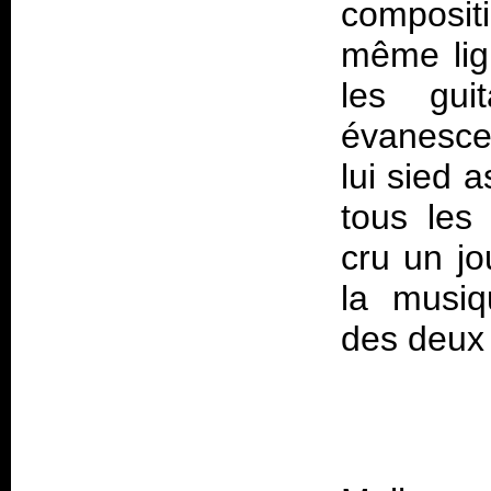
composit
même lig
les gui
évanesce
lui sied 
tous les
cru un jo
la musiq