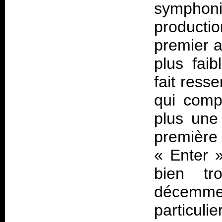
sympho
productio
premier a
plus fai
fait ress
qui com
plus une 
première
« Enter 
bien t
décemm
particuli