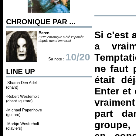
CHRONIQUE PAR ...
Si c'est
Beren
Cette chronique a été importée
depuis metal-immortel
a vrai
10/20
Temptati
Sa note :
ne faut 
LINE UP
était dé
-Sharon Den Adel
(chant)
Enter
et 
-Robert Westerholt
vraiment
(chant+guitare)
-Michael Papenhove
part da
(guitare)
groupe, 
-Martijn Westerholt
(claviers)