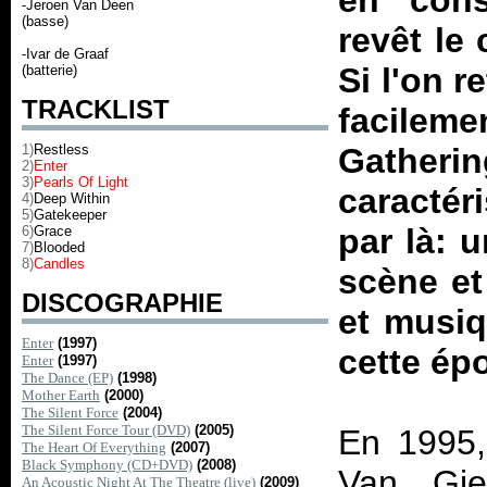
en cons
-Jeroen Van Deen
(basse)
revêt le
-Ivar de Graaf
Si l'on r
(batterie)
TRACKLIST
facileme
1)
Restless
Gatheri
2)
Enter
3)
Pearls Of Light
caracté
4)
Deep Within
5)
Gatekeeper
par là: 
6)
Grace
7)
Blooded
8)
Candles
scène et
DISCOGRAPHIE
et musiq
Enter
(1997)
cette ép
Enter
(1997)
The Dance (EP)
(1998)
Mother Earth
(2000)
The Silent Force
(2004)
The Silent Force Tour (DVD)
(2005)
En 1995,
The Heart Of Everything
(2007)
Black Symphony (CD+DVD)
(2008)
Van Gie
An Acoustic Night At The Theatre (live)
(2009)