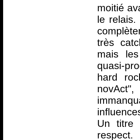
moitié a
le relais
complète
très cat
mais les
quasi-pro
hard roc
novAc
immanqu
influenc
Un titre
respect.