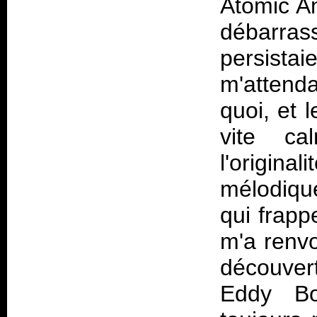
Atomic A
débarra
persist
m'attend
quoi, et 
vite ca
l'origina
mélodiqu
qui frapp
m'a renvo
découver
Eddy Bo