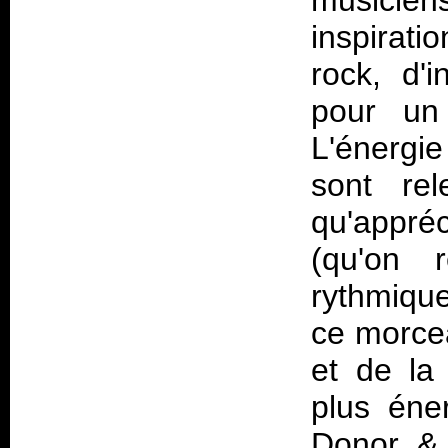
musicien
inspirati
rock, d'i
pour un 
L'énergi
sont rel
qu'appré
(qu'on r
rythmiqu
ce morcea
et de la 
plus éne
Donor & 