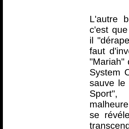
L'autre 
c'est qu
il "dérap
faut d'in
"Mariah" 
System O
sauve le
Sport
malheure
se révéle
transcen