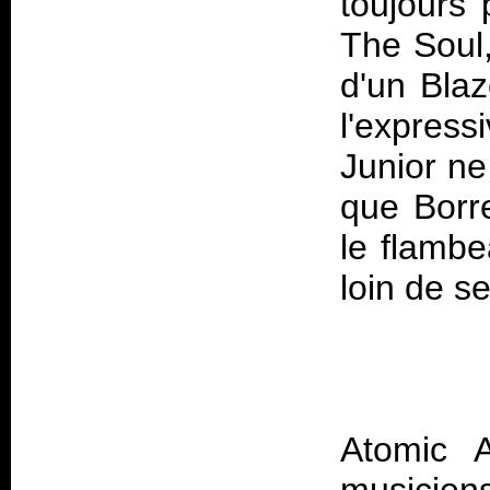
toujours 
The Soul
d'un Bla
l'express
Junior ne
que Borre
le flambe
Atomic 