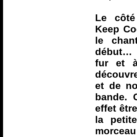
Le côté
Keep Co
le chan
début… E
fur et 
découvre
et de no
bande. C
effet êt
la peti
morceau 