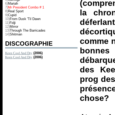
(compren
6)
Mariah
7)
Mr President Combo # 1
la chro
8)
Real Sport
9)
Cupid
10)
From Dusk 'Til Dawn
déferl
11)
Fidji
12)
Mirror
décorti
13)
Through The Barricades
14)
Shitman
comme no
DISCOGRAPHIE
bonnes
Keep Cool And Dry
(2006)
Keep Cool And Dry
(2006)
débarque
des Kee
prog des
présence
chose?