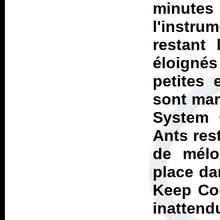
minutes
l'instru
restant 
éloigné
petites 
sont mar
System 
Ants res
de mélo
place da
Keep Co
inatten