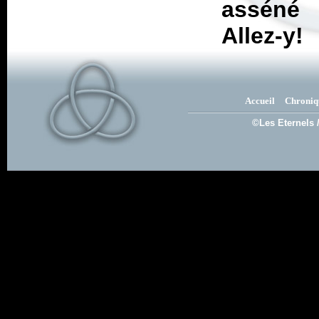
asséné 
Allez-y!
Accueil
Chroniq
©Les Eternels 