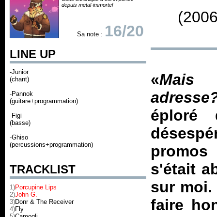
depuis metal-immortel
(2006
16/20
Sa note :
LINE UP
-Junior
«
Mais
(chant)
adresse
-Pannok
(guitare+programmation)
éploré 
-Figi
(basse)
désesp
-Ghiso
(percussions+programmation)
promos i
s'était a
TRACKLIST
sur moi.
1)
Porcupine Lips
2)
John G.
faire ho
3)
Donr & The Receiver
4)
Fly
5)
Camogli