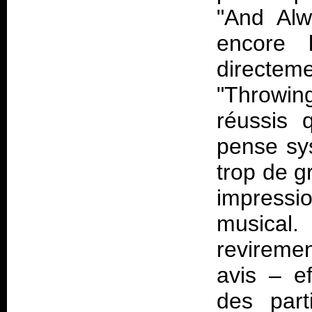
"And Alw
encore l
directeme
"Throwin
réussis 
pense sy
trop de g
impressi
musical.
revireme
avis – e
des part