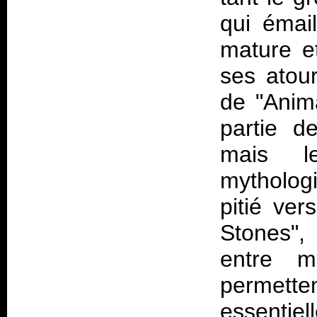
qui émail
mature e
ses atour
de "Anima
partie d
mais l
mytholog
pitié ve
Stones", 
entre m
permette
essenti