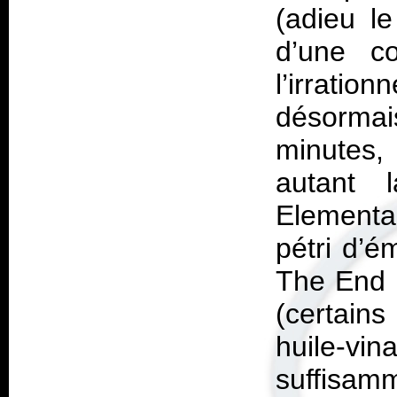
(adieu l
d’une co
l’irrati
désormai
minutes,
autant 
Elementa
pétri d’é
The End 
(certain
huile-vi
suffisam