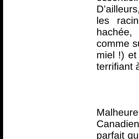
D’ailleur
les raci
hachée, 
comme su
miel !) e
Malheu
Canadie
parfait q