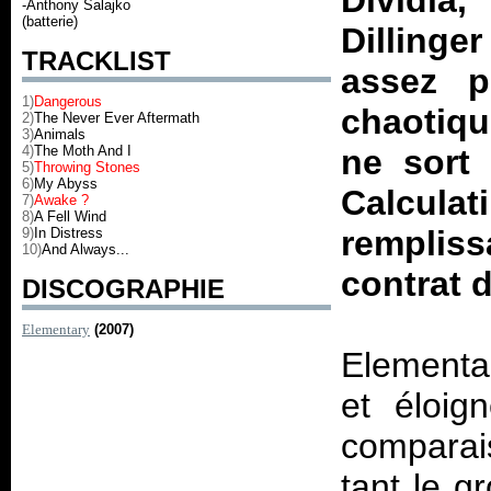
Dividia
,
-Anthony Salajko
(batterie)
Dilling
TRACKLIST
assez p
1)
Dangerous
chaotiqu
2)
The Never Ever Aftermath
3)
Animals
4)
The Moth And I
ne sort
5)
Throwing Stones
6)
My Abyss
Calculat
7)
Awake ?
8)
A Fell Wind
remplis
9)
In Distress
10)
And Always...
contrat 
DISCOGRAPHIE
Elementary
(2007)
Elementa
et éloig
comparai
tant le g