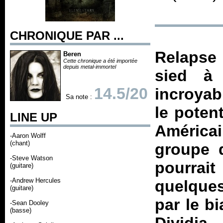
CHRONIQUE PAR ...
Relapse 
Beren
Cette chronique a été importée
depuis metal-immortel
sied à 
14.5/20
incroyab
Sa note :
le potent
LINE UP
América
-Aaron Wolff
(chant)
groupe d
-Steve Watson
pourrait
(guitare)
-Andrew Hercules
quelques
(guitare)
par le b
-Sean Dooley
(basse)