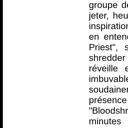
groupe d
jeter, he
inspirati
en enten
Priest",
shredder
réveille
imbuvabl
soudaine
présen
"Bloodsh
minutes 