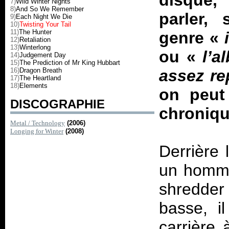
disque,
7)
Wild Winter Nights
8)
And So We Remember
parler,
9)
Each Night We Die
10)
Twisting Your Tail
11)
The Hunter
genre «
i
12)
Retaliation
13)
Winterlong
ou «
l’a
14)
Judgement Day
15)
The Prediction of Mr King Hubbart
16)
Dragon Breath
assez re
17)
The Heartland
18)
Elements
on peut
DISCOGRAPHIE
chroniqu
Metal / Technology
(2006)
Longing for Winter
(2008)
Derrière 
un homme
shredder 
basse, i
carrière 