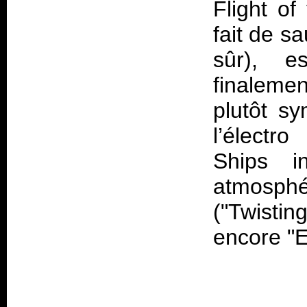
Flight of
fait de s
sûr), e
finalemen
plutôt sy
l’électr
Ships i
atmosph
("Twisti