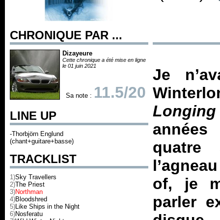
CHRONIQUE PAR ...
Dizayeure
Cette chronique a été mise en ligne
le 01 juin 2021
Je n’av
11.5/20
Winter
Sa note :
Longing 
LINE UP
années 
-Thorbjörn Englund
(chant+guitare+basse)
quatre
TRACKLIST
l’agneau
1)
Sky Travellers
of, je 
2)
The Priest
3)
Northman
parler 
4)
Bloodshred
5)
Like Ships in the Night
6)
Nosferatu