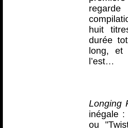
regarde 
compilat
huit tit
durée to
long, et
Longing 
inégale :
ou "Twist