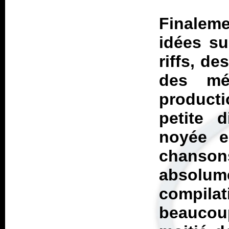
Finalem
idées s
riffs, d
des mé
producti
petite 
noyée e
chans
absolum
compil
beaucou