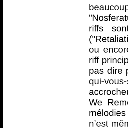
beauco
"Nosferat
riffs so
("Retalia
ou encore
riff princ
pas dire 
qui-vous
accroche
We Remem
mélodies
n’est mê