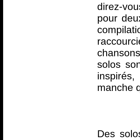
direz-vou
pour deux
compilat
raccourci
chansons
solos son
inspirés
Des solo