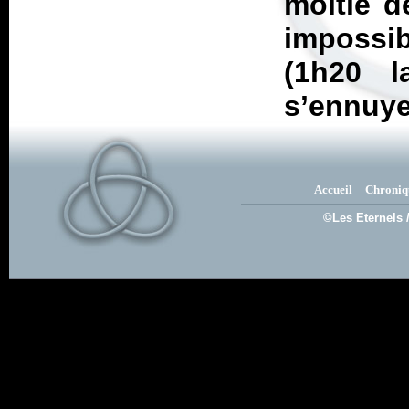
moitié d
impossi
(1h20 
s’ennuye
Accueil
Chroniq
©Les Eternels 