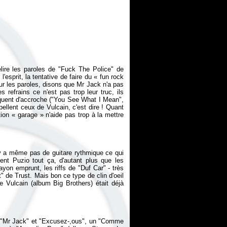
elire les paroles de "Fuck The Police" de
l'esprit, la tentative de faire du « fun rock
ur les paroles, disons que Mr Jack n'a pas
 refrains ce n'est pas trop leur truc, ils
quent d'accroche ("You See What I Mean",
lent ceux de Vulcain, c'est dire ! Quant
ion « garage » n'aide pas trop à la mettre
n'y a même pas de guitare rythmique ce qui
nt Puzio tout ça, d'autant plus que les
ayon emprunt, les riffs de "Duf Car" - très
t" de Trust. Mais bon ce type de clin d'oeil
 Vulcain (album Big Brothers) était déjà
e "Mr Jack" et "Excusez-,ous", un "Comme