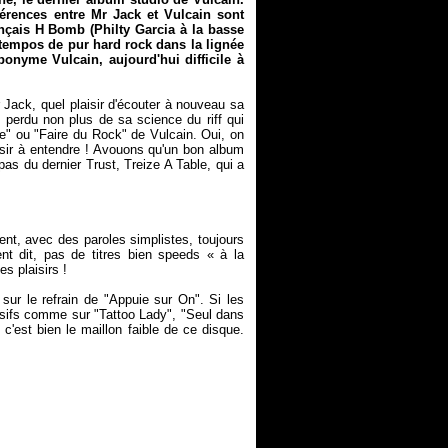
érences entre Mr Jack et Vulcain sont
çais H Bomb (Philty Garcia à la basse
-tempos de pur hard rock dans la lignée
 éponyme
Vulcain
, aujourd'hui difficile à
r Jack, quel plaisir d'écouter à nouveau sa
en perdu non plus de sa science du riff qui
e" ou "Faire du Rock" de Vulcain. Oui, on
laisir à entendre ! Avouons qu'un bon album
 pas du dernier Trust,
Treize A Table
, qui a
ent, avec des paroles simplistes, toujours
nt dit, pas de titres bien speeds « à la
sur le refrain de "Appuie sur On". Si les
issifs comme sur "Tattoo Lady", "Seul dans
 c'est bien le maillon faible de ce disque.