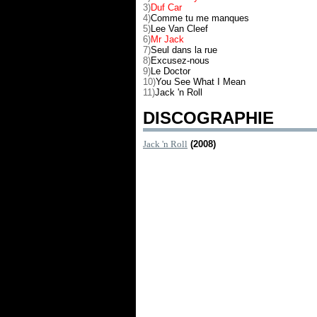
3)
Duf Car
4)
Comme tu me manques
5)
Lee Van Cleef
6)
Mr Jack
7)
Seul dans la rue
8)
Excusez-nous
9)
Le Doctor
10)
You See What I Mean
11)
Jack 'n Roll
DISCOGRAPHIE
Jack 'n Roll
(2008)