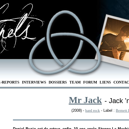
E-REPORTS
INTERVIEWS
DOSSIERS
TEAM
FORUM
LIENS
CONTAC
Mr Jack
- Jack '
(2008) -
hard rock
- Label :
Bernett
Daniel Puzio est de retour, enfin, 10 ans après
Stoppe La Machi