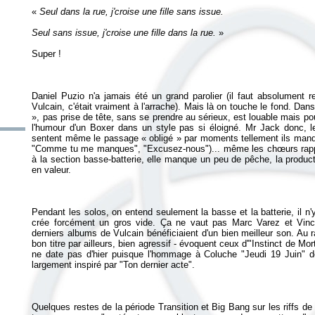
«
Seul sans issue, j'croise une fille dans la rue.
Daniel Puzio n'a jamais été un grand parolier (il faut absolument r
Vulcain, c'était vraiment à l'arrache). Mais là on touche le fond. Dans 
», pas prise de tête, sans se prendre au sérieux, est louable mais po
l'humour d'un Boxer dans un style pas si éloigné. Mr Jack donc, les
sentent même le passage « obligé » par moments tellement ils man
"Comme tu me manques", "Excusez-nous")... même les chœurs rappel
à la section basse-batterie, elle manque un peu de pêche, la product
Pendant les solos, on entend seulement la basse et la batterie, il 
crée forcément un gros vide. Ça ne vaut pas Marc Varez et Vince
derniers albums de Vulcain bénéficiaient d'un bien meilleur son. Au r
bon titre par ailleurs, bien agressif - évoquent ceux d'"Instinct de Mor
ne date pas d'hier puisque l'hommage à Coluche "Jeudi 19 Juin" de
Quelques restes de la période
Transition
et
Big Bang
sur les riffs d