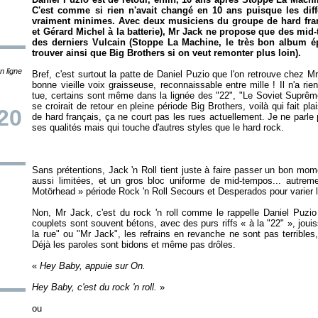
C'est comme si rien n'avait changé en 10 ans puisque les diff
vraiment minimes. Avec deux musiciens du groupe de hard fran
et Gérard Michel à la batterie), Mr Jack ne propose que des mid
des derniers Vulcain (
Stoppe La Machine
, le très bon album
trouver ainsi que
Big Brothers
si on veut remonter plus loin).
n ligne
Bref, c'est surtout la patte de Daniel Puzio que l'on retrouve chez M
bonne vieille voix graisseuse, reconnaissable entre mille ! Il n'a ri
tue, certains sont même dans la lignée des "22", "Le Soviet Suprêm
se croirait de retour en pleine période
Big Brothers
, voilà qui fait p
20
de hard français, ça ne court pas les rues actuellement. Je ne parle
Sans prétentions,
Jack 'n Roll
tient juste à faire passer un bon mom
aussi limitées, et un gros bloc uniforme de mid-tempos... autreme
Motörhead » période
Rock 'n Roll Secours
et
Desperados
Non, Mr Jack, c'est du rock 'n roll comme le rappelle Daniel Puzio 
couplets sont souvent bétons, avec des purs riffs « à la "22" », jou
la rue" ou "Mr Jack", les refrains en revanche ne sont pas terribles,
«
Hey Baby, c'est du rock 'n roll.