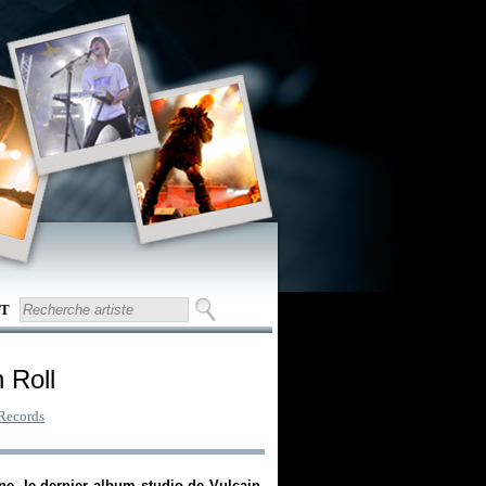
T
n Roll
 Records
ne
, le dernier album studio de Vulcain.