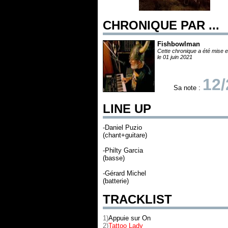
CHRONIQUE PAR ...
Fishbowlman
Cette chronique a été mise e
le 01 juin 2021
12/
Sa note :
LINE UP
-Daniel Puzio
(chant+guitare)
-Philty Garcia
(basse)
-Gérard Michel
(batterie)
TRACKLIST
1)
Appuie sur On
2)
Tattoo Lady