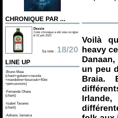
CHRONIQUE PAR ...
Dexxie
Cette chronique a été mise en ligne
le 01 juin 2021
Voilà q
18/20
heavy ce
Sa note :
Danaan,
LINE UP
un peu di
-Bruno Maia
(chant+guitare+craviola
Braia. 
+mandoline+bouzouki+flûte
+percussions)
différen
-Fernanda Ohara
(chant)
Irland
-Isabel Tavares
différen
(chant)
folk aux
-Adriano Jamaica