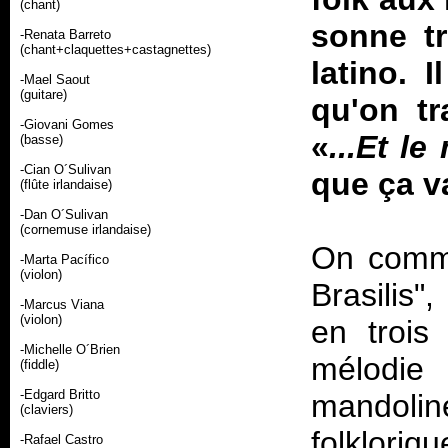
(chant)
sonne tr
-Renata Barreto
(chant+claquettes+castagnettes)
latino. 
-Mael Saout
(guitare)
qu'on tr
-Giovani Gomes
«
...Et l
(basse)
-Cian O´Sulivan
que ça v
(flûte irlandaise)
-Dan O´Sulivan
(cornemuse irlandaise)
On comme
-Marta Pacífico
(violon)
Brasilis
-Marcus Viana
(violon)
en trois
-Michelle O´Brien
mélodie 
(fiddle)
-Edgard Britto
mandolin
(claviers)
folkloriq
-Rafael Castro