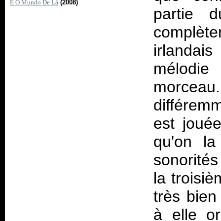
E O Mundo De Lá
(2008)
partie 
complète
irlanda
mélodie
morceau.
différem
est joué
qu'on la
sonorités
la troisi
très bien
à elle or