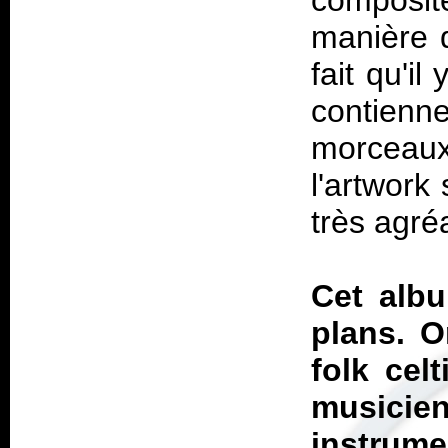
composit
manière d
fait qu'il
contien
morceaux
l'artwork
très agré
Cet albu
plans. 
folk cel
musicie
instru