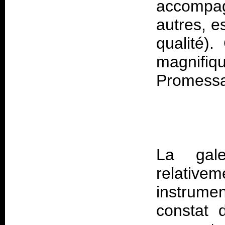
accompag
autres, es
qualité)
magnif
La gal
relativem
instrumen
constat 