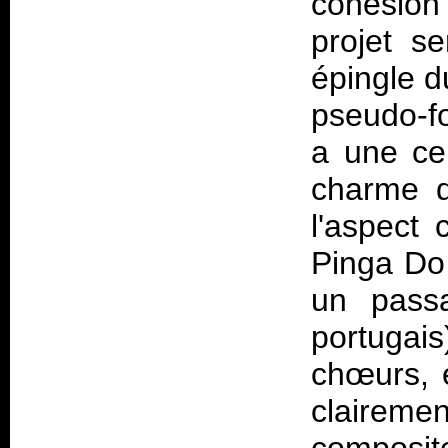
cohésion 
projet s
épingle d
pseudo-fo
a une cer
charme d
l'aspect
Pinga Do
un pass
portugais)
chœurs, e
claire