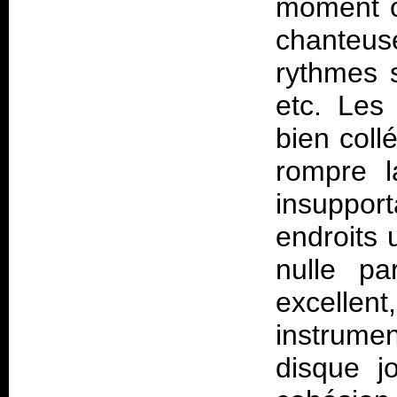
moment où
chanteu
rythmes s
etc. Les
bien coll
rompre l
insuppor
endroits 
nulle pa
excellent
instrume
disque j