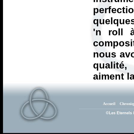
perfecti
quelques
'n roll 
composi
nous avo
qualité
aiment l
Accueil
Chroniq
©Les Eternels 