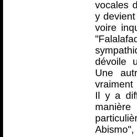
vocales d
y devien
voire inq
"Falalafa
sympathi
dévoile 
Une autr
vraiment t
Il y a di
manièr
particu
Abismo",