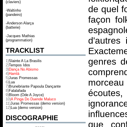
(claviers)
de quel fo
-Waltinho
(pandeiro)
façon fol
-Anderson Alarça
espagnole
(batterie)
-Jacques Mathias
d'autres 
(programmation)
Exactem
TRACKLIST
genres de
1)
Slainte A La Brasilis
2)
Tempos Idos
comprend 
3)
Dança No Abismo
4)
Hamlá
5)
Juras Promessas
morceau 
6)
Lua
7)
Brunebriante Papoula Dançante
écoutes
8)
Falalafada
9)
Bloom (Ode A Joyce)
10)
A Pinga Do Duende Maluco
ignoranc
11)
Juras Promessas (demo version)
12)
Lua (demo version)
influence
DISCOGRAPHIE
que con