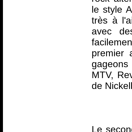
le style 
très à l'
avec des
facileme
premier 
gageons q
MTV, Rev
Le second