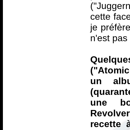
("Jugger
cette face
je préfèr
n'est pas
Quelqu
("Atomi
un alb
(quarant
une bo
Revolver
recette