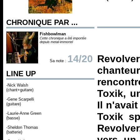
CHRONIQUE PAR ...
Fishbowlman
Cette chronique a été importée
depuis metal-immortel
14/20
Revolv
Sa note :
chanteur
LINE UP
rencont
-Nick Walsh
(chant+guitare)
Toxik, u
-Gene Scarpelli
Il n'avai
(guitare)
-Laurie-Anne Green
Toxik sp
(basse)
Revolver
-Sheldon Thomas
(batterie)
vers un 