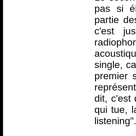
pas si é
partie de
c'est ju
radiopho
acoustiqu
single, c
premier s
représent
dit, c'es
qui tue, 