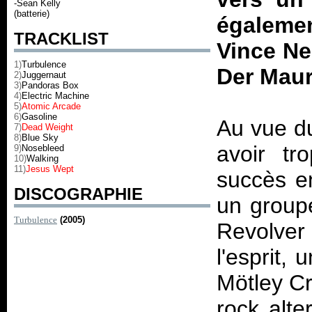
-Sean Kelly
(batterie)
égalemen
TRACKLIST
Vince Ne
1)
Turbulence
Der Maur
2)
Juggernaut
3)
Pandoras Box
4)
Electric Machine
5)
Atomic Arcade
6)
Gasoline
Au vue du
7)
Dead Weight
8)
Blue Sky
avoir tr
9)
Nosebleed
10)
Walking
11)
Jesus Wept
succès e
DISCOGRAPHIE
un groupe
Turbulence
(2005)
Revolver
l'esprit,
Mötley C
rock alte