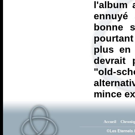
l'album 
ennuyé 
bonne s
pourtant
plus en
devrait 
"old-sch
alternat
mince ex
Accueil
Chroniq
©Les Eternels 