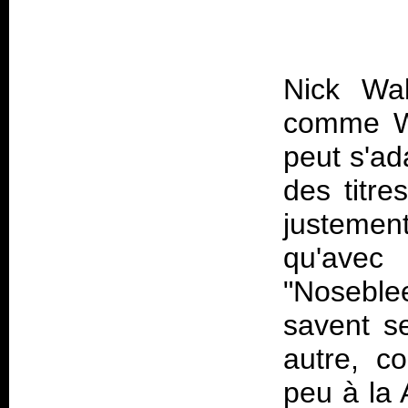
Nick Wal
comme Wh
peut s'ad
des titre
justement
qu'avec
"Noseblee
savent s
autre, c
peu à la 