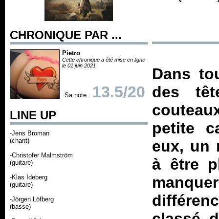
CHRONIQUE PAR ...
Pietro
Cette chronique a été mise en ligne
le 01 juin 2021
Dans tou
13.5/20
des têt
Sa note :
couteaux
LINE UP
petite c
-Jens Broman
(chant)
eux, un
-Christofer Malmström
à être p
(guitare)
-Klas Ideberg
manquera 
(guitare)
différen
-Jörgen Löfberg
(basse)
classé d