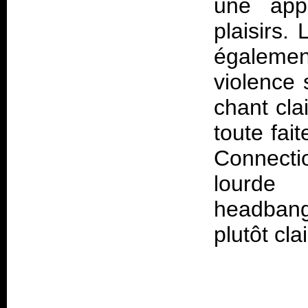
une appa
plaisirs. 
égaleme
violence 
chant cla
toute fai
Connecti
lourde
headbang