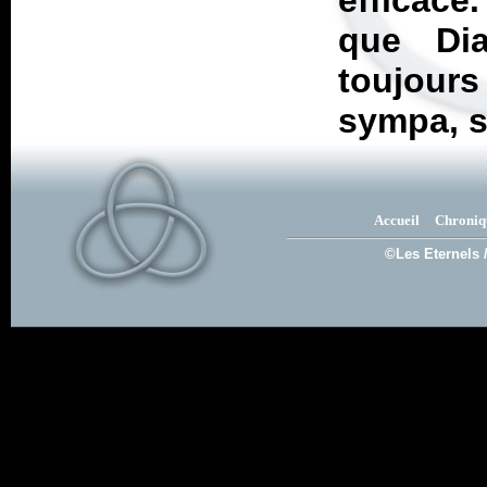
efficace
que Dia
toujour
sympa, s
Accueil
Chroniq
©Les Eternels 