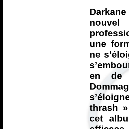
Darkane
nouve
professi
une form
ne s’élo
s’embour
en de 
Dommage
s’éloign
thrash »
cet alb