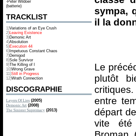
-Peter Wildoer
(batterie)
sympa, q
TRACKLIST
il la don
1)
Variations of an Eye Crush
2)
Leaving Existence
3)
Demonic Art
4)
Absolution
5)
Execution 44
6)
Impetuous Constant Chaos
7)
Demigod
8)
Sole Survivor
Le précé
9)
The Killing of I
10)
Wrong Grave
11)
Still in Progress
plutôt b
12)
Wrath Connection
critiques
DISCOGRAPHIE
entre te
Layers Of Lies
(2005)
Demonic Art
(2008)
départ d
The Sinister Supremacy
(2013)
vite ét
Broman (