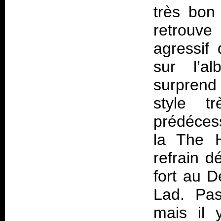
très bon
retrouv
agressif 
sur l’a
surpren
style 
prédéces
la The H
refrain d
fort au 
Lad. Pas
mais il 