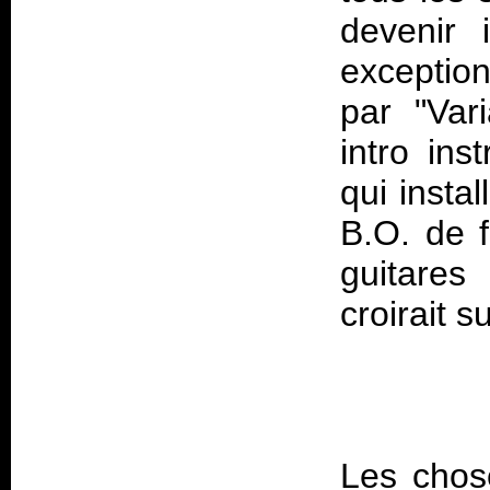
devenir 
exception
par "Var
intro in
qui inst
B.O. de f
guitares
Les chos