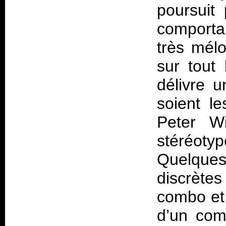
poursuit 
comportan
très mél
sur tout
délivre 
soient le
Peter Wi
stéréotyp
Quelqu
discrète
combo et 
d’un comp