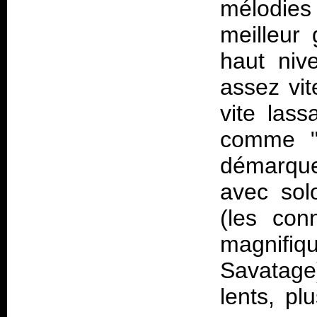
mélodies
meilleur 
haut niv
assez vit
vite lass
comme "E
démarque
avec sol
(les con
magnifi
Savatage
lents, pl