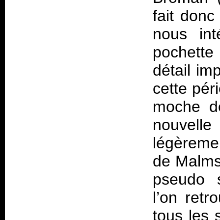
fait don
nous int
pochette
détail im
cette pér
moche de
nouvelle
légèreme
de Malms
pseudo 
l’on retr
tous les