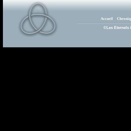
Accueil
Chroniq
©Les Eternels 