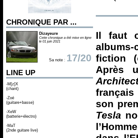
CHRONIQUE PAR ...
Il faut 
Dizayeure
Cette chronique a été mise en ligne
le 01 juin 2021
albums-
17/20
fiction
Sa note :
Après u
LINE UP
Architec
-M[z]X
(chant)
français
-Zoé
son prem
(guitare+basse)
-XeW
Tesla
nou
(batterie+électro)
l’Homme
-MaT
(2nde guitare live)