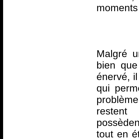
Malgré u
bien qu
énervé, i
qui perm
problème
restent
possèden
tout en é