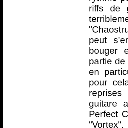
riffs de
terribl
"Chaostru
peut s’e
bouger e
partie de
en partic
pour cel
reprises
guitare 
Perfect C
"Vortex"