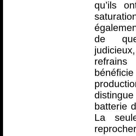
qu’ils o
saturatio
égalemen
de que
judicieu
refrains
bénéfici
producti
distingu
batterie 
La seul
reproche