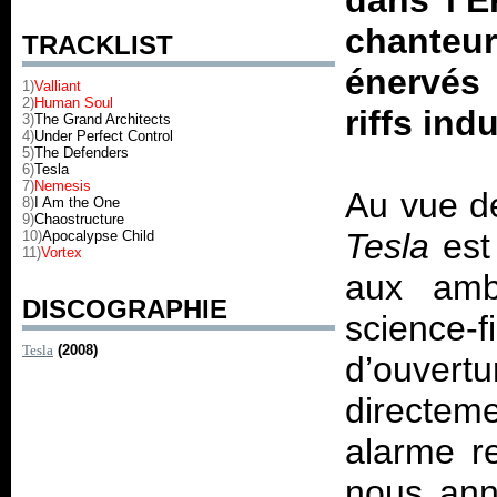
dans l’E
chanteu
TRACKLIST
énervés 
1)
Valliant
2)
Human Soul
riffs ind
3)
The Grand Architects
4)
Under Perfect Control
5)
The Defenders
6)
Tesla
7)
Nemesis
Au vue de
8)
I Am the One
9)
Chaostructure
Tesla
est 
10)
Apocalypse Child
11)
Vortex
aux ambi
DISCOGRAPHIE
science-
Tesla
(2008)
d’ouver
directem
alarme re
nous ann