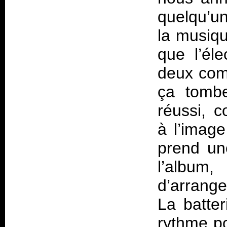
quelqu’un
la musiqu
que l’éle
deux comp
ça tombe
réussi, 
à l’imag
prend un
l’album
d’arrange
La batte
rythme p