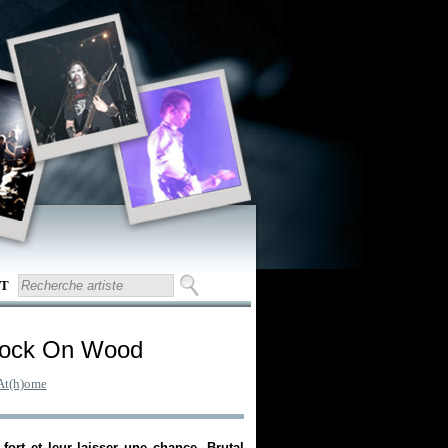
T
nock On Wood
At(h)ome
fort et leur laisser une chance. Brutal