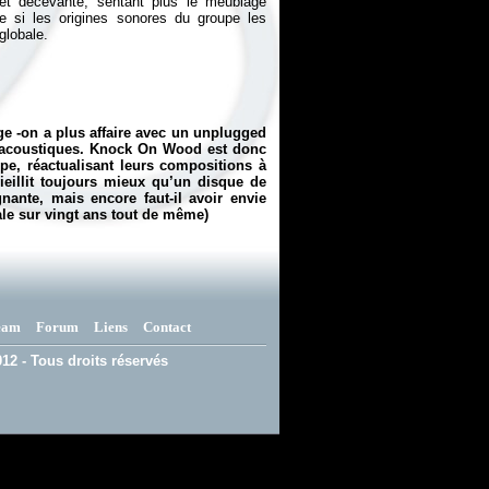
t décevante, sentant plus le meublage
e si les origines sonores du groupe les
e -on a plus affaire avec un unplugged
 acoustiques.
Knock On Wood
est donc
upe, réactualisant leurs compositions à
ieillit toujours mieux qu’un disque de
nante, mais encore faut-il avoir envie
tale sur vingt ans tout de même)
eam
Forum
Liens
Contact
12 - Tous droits réservés