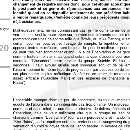
changement de registre sonore donc, pour cet album acoustique 
le post-punk et ce genre de réjouissances aux ambiances froi
identité quand on se dépouille totalement de son précédent hab
à rendre remarquable. Peut-être connaître leurs précédents disqu
déjà existantes.
n ligne
Malheureusement, ne les connaissant pas, je me contenterais de p
voir s’il tient seul la route. Bien sur, nombre des éléments qui ont re
(comptant certaines célébrités telle que Bowie, ou Mike Patton), à sav
certain pour les boucles, et l’usage de sample, la répétition et 
20
appuyer textes et mélodie, sont toujours là -pour le meilleur et pour
ça peut très bien fonctionner quand il y a de l’inspiration et ce g
somme toute simpliste, mais quand cela manque, d’aucuns pourraient
exemple, “Ghostrider”, cette reprise du groupe Suicide. Et bie
secondes, il faut avouer qu’elle peut provoquer son lot de bâille
l’album, reprend le même type de progression, par succession de bo
car plus courte et plus mélodique. A côté de ce genre de morceau
assez efficace (“Gasoline Man”) et des espèces de chansons à t
L’ensemble manque donc un peu de cohérence, ou tout du moins de
écoute de l’album dans son intégralité pas trop chiante. Un morceau v
commun et sans relief, et une écoute attentive de délires répétitifs 
Cependant, cela ne veut nullement dire que le groupe ne sait 
chansons comme “Everywhere” (qui laisse percussions et mandoline s
“She Rains”, parfait équilibre entre les prétentions de songwriting du 
sensation d’humidité noyée dans de l’écho assure un voyage de cinq