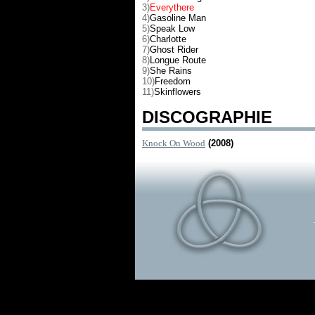
3)
Everythere
4)
Gasoline Man
5)
Speak Low
6)
Charlotte
7)
Ghost Rider
8)
Longue Route
9)
She Rains
10)
Freedom
11)
Skinflowers
DISCOGRAPHIE
Knock On Wood
(2008)