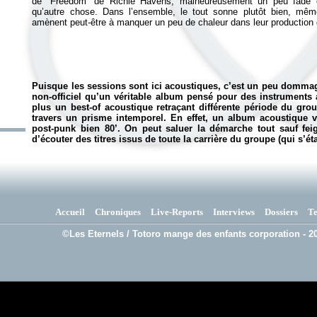
de “Freedom” de Richie Havens, malheureusement un peu fade e
qu’autre chose. Dans l’ensemble, le tout sonne plutôt bien, mêm
Puisque les sessions sont ici acoustiques, c’est un peu dommag
non-officiel qu’un véritable album pensé pour des instruments
plus un best-of acoustique retraçant différente période du gro
travers un prisme intemporel. En effet, un album acoustique v
post-punk bien 80’. On peut saluer la démarche tout sauf feig
d’écouter des titres issus de toute la carrière du groupe (qui s’é
Accueil
Chroniques
Live-Reports
Interviews
Dossiers
T
©Les Eternels / Totoro mange des enfants corporation - 20