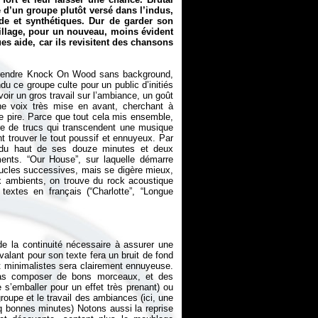
d’un groupe plutôt versé dans l’indus,
de et synthétiques. Dur de garder son
illage, pour un nouveau, moins évident
es aide, car ils revisitent des chansons
rendre
Knock On Wood
sans background,
ndu ce groupe culte pour un public d’initiés
oir un gros travail sur l’ambiance, un goût
une voix très mise en avant, cherchant à
 le pire. Parce que tout cela mis ensemble,
enre de trucs qui transcendent une musique
 trouver le tout poussif et ennuyeux. Par
n, du haut de ses douze minutes et deux
ments. “Our House”, sur laquelle démarre
ucles successives, mais se digère mieux,
x ambients, on trouve du rock acoustique
extes en français (“Charlotte”, “Longue
 la continuité nécessaire à assurer une
alant pour son texte fera un bruit de fond
et minimalistes sera clairement ennuyeuse.
pas composer de bons morceaux, et des
’emballer pour un effet très prenant) ou
groupe et le travail des ambiances (ici, une
 bonnes minutes) Notons aussi la reprise