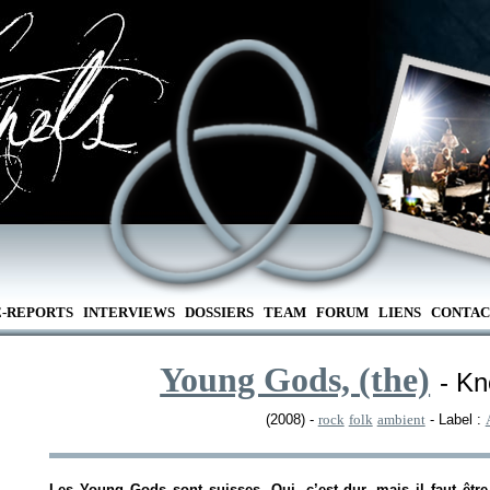
E-REPORTS
INTERVIEWS
DOSSIERS
TEAM
FORUM
LIENS
CONTAC
Young Gods, (the)
- K
(2008) -
rock
folk
ambient
- Label :
Les Young Gods sont suisses. Oui, c’est dur, mais il faut être 