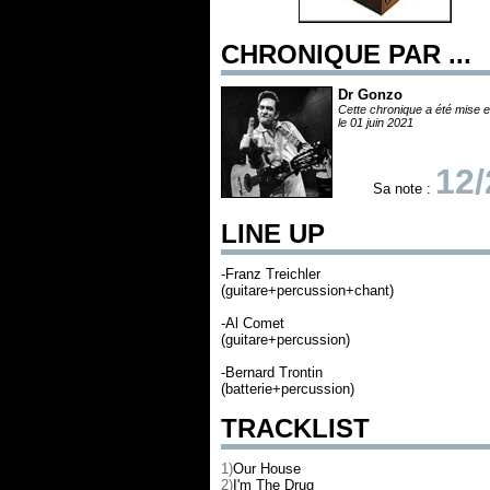
CHRONIQUE PAR ...
Dr Gonzo
Cette chronique a été mise e
le 01 juin 2021
12/
Sa note :
LINE UP
-Franz Treichler
(guitare+percussion+chant)
-Al Comet
(guitare+percussion)
-Bernard Trontin
(batterie+percussion)
TRACKLIST
1)
Our House
2)
I'm The Drug