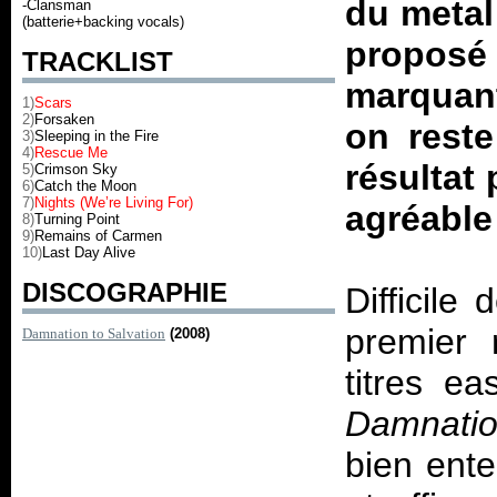
du metal
-Clansman
(batterie+backing vocals)
propos
TRACKLIST
marquan
1)
Scars
2)
Forsaken
on rest
3)
Sleeping in the Fire
4)
Rescue Me
résultat
5)
Crimson Sky
6)
Catch the Moon
7)
Nights (We’re Living For)
agréable
8)
Turning Point
9)
Remains of Carmen
10)
Last Day Alive
DISCOGRAPHIE
Difficile
premier 
Damnation to Salvation
(2008)
titres ea
Damnatio
bien ente