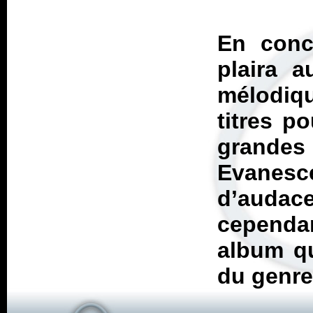
En conc
plaira 
mélodiqu
titres p
grandes
Evanesc
d’audac
cepend
album qu
du genre