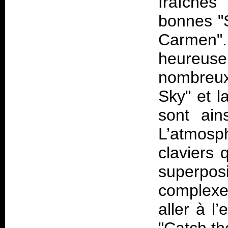
fraîches
bonnes "S
Carmen"
heureus
nombreux 
Sky" et l
sont ain
L’atmos
claviers 
superp
complexes
aller à l