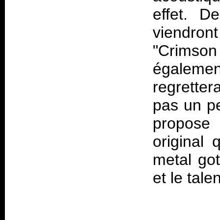
effet. D
viendront
"Crimson
égalemen
regrette
pas un pe
propose
original 
metal got