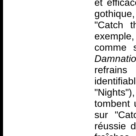
et effica
gothique
"Catch t
exemple,
comme su
Damnatio
refrain
identifi
"Nights"
tombent 
sur "Cat
réussie d