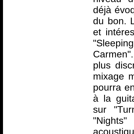
déjà évoq
du bon. L
et intére
"Sleepi
Carmen".
plus disc
mixage ma
pourra e
à la gui
sur "Tur
"Night
acoustiqu