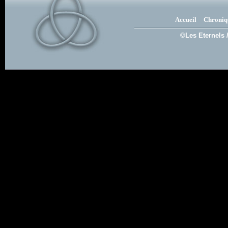
Accueil
Chroniq
©Les Eternels 