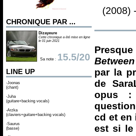
(2008) 
CHRONIQUE PAR ...
Dizayeure
Cette chronique a été mise en ligne
le 01 juin 2021
Presqu
15.5/20
Between
Sa note :
par la pr
LINE UP
de Sara
-Joonas
(chant)
opus 
-Juha
(guitare+backing vocals)
question
-Arzka
cd et en 
(claviers+guitare+backing vocals)
-Saurus
est si l
(basse)