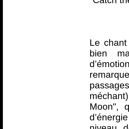
Le chant 
bien maî
d’émoti
remarqu
passage
méchant
Moon", q
d’énerg
niveau de