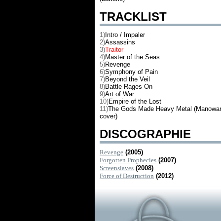
TRACKLIST
1)
Intro / Impaler
2)
Assassins
3)
Traitor
4)
Master of the Seas
5)
Revenge
6)
Symphony of Pain
7)
Beyond the Veil
8)
Battle Rages On
9)
Art of War
10)
Empire of the Lost
11)
The Gods Made Heavy Metal (Manowa
cover)
DISCOGRAPHIE
Revenge
(2005)
Forgotten Prophecies
(2007)
Screenslaves
(2008)
Force of Destruction
(2012)