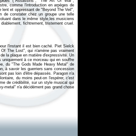
nsipides ("Assassins", "The Art Of War",
gistre, comme l'introduction en arpèges de
e lent et oppressant de "Beyond The Veil",
on de constater chez un groupe une telle
luant dans le même style,les musiciens
t diablement, fichtrement, tristement cruel.
our l'instant il est bien caché. Piet Sielck
re Of The Lost", qui n'amène pas vraiment
de la plaque en matière d'expressivité. Un
pas uniquement à ce morceau qui en souffre
utée, du "The Gods Made Heavy Metal" de
n, à savoir les guerriers sans concession
 sont pas loin d'être dépassés. Paragon n'a
ontaire, du moins peut-on l'espérer, c'est
rme de crédibilité, sur un style musical qui
avy-metal" n'a décidément pas grand chose