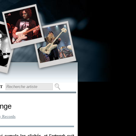
T
enge
 Records
i cumule les clichés, et l'artwork suit