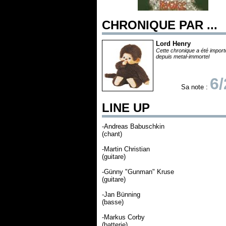
CHRONIQUE PAR ...
Lord Henry
Cette chronique a été impor
depuis metal-immortel
6/
Sa note :
LINE UP
-Andreas Babuschkin
(chant)
-Martin Christian
(guitare)
-Günny "Gunman" Kruse
(guitare)
-Jan Bünning
(basse)
-Markus Corby
(batterie)