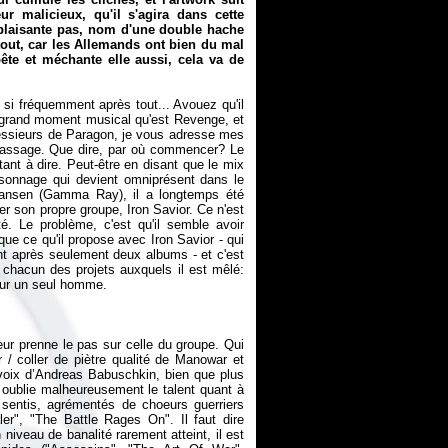
r malicieux, qu'il s'agira dans cette
e plaisante pas, nom d'une double hache
out, car les Allemands ont bien du mal
ête et méchante elle aussi, cela va de
 si fréquemment après tout... Avouez qu'il
e grand moment musical qu'est
Revenge
, et
essieurs de Paragon, je vous adresse mes
passage. Que dire, par où commencer? Le
tant à dire. Peut-être en disant que le mix
rsonnage qui devient omniprésent dans le
Hansen (Gamma Ray), il a longtemps été
er son propre groupe, Iron Savior. Ce n'est
té. Le problème, c'est qu'il semble avoir
e ce qu'il propose avec Iron Savior - qui
t après seulement deux albums - et c'est
 chacun des projets auxquels il est mêlé:
teur prenne le pas sur celle du groupe. Qui
r / coller de piètre qualité de Manowar et
voix d’Andreas Babuschkin, bien que plus
en oublie malheureusement le talent quant à
n sentis, agrémentés de choeurs guerriers
ler", "The Battle Rages On". Il faut dire
niveau de banalité rarement atteint, il est