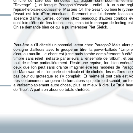
difficile de faire des étincelles. La plupart sont bourrins et i
"Revenge"...), et lorsque Paragon s'essaie - enfin! - à un autre re
l'épico-héroïco-ridiculissime "Masters Of The Seas", ou bien le rythm
l'essai est loin d'être concluant. Rarement me fut donnée l'occasi
absence d'âme. Certes, comme chez beaucoup d'autres combos évo
sont loin d'être de fins techniciens; mais ici le manque de feeling es
Peut-être a t’il décelé un potentiel latent chez Paragon? Mais alors p
co-signe d'ailleurs avec le groupe un titre, la power-ballade "Empi
d'eau au moulin. Le chant est juste mais tombe complètement à côté 
timbre sans relief, néfaste par ailleurs à l'ensemble de l'album, et 
tout de même particulièrement. Reste une reprise, fort bien exéc
r
ceux que l'on peut sans crainte imaginer être les modèles de Parago
de Manowar; et si l'on parle de ridicule et de clichés, les maîtres ne
pas peur du grotesque et s'y complaît. Et même si tout cela est vol
très certainement ce genre de formations qui jette le discrédit, en te
a vraisemblablement autre chose, plus, et mieux à dire. Le "true he
de "true". A part son absence totale d'intérêt.