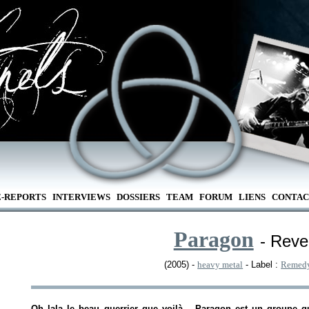
E-REPORTS
INTERVIEWS
DOSSIERS
TEAM
FORUM
LIENS
CONTAC
Paragon
- Rev
(2005) -
heavy metal
- Label :
Remedy
Oh lala le beau guerrier que voilà... Paragon est un groupe qu