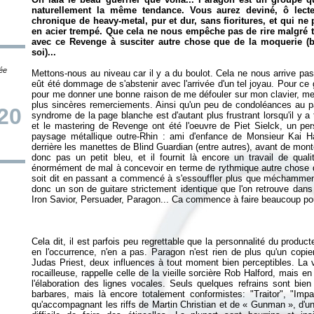
naturellement la même tendance. Vous aurez deviné, ô lecteu
chronique de heavy-metal, pur et dur, sans fioritures, et qui n
en acier trempé. Que cela ne nous empêche pas de rire malgré t
avec ce
Revenge
à susciter autre chose que de la moquerie (b
soi)...
tée
Mettons-nous au niveau car il y a du boulot. Cela ne nous arrive pas
eût été dommage de s'abstenir avec l'arrivée d'un tel joyau. Pour c
pour me donner une bonne raison de me défouler sur mon clavier, m
plus sincères remerciements. Ainsi qu'un peu de condoléances au 
20
syndrome de la page blanche est d'autant plus frustrant lorsqu'il y a 
et le mastering de
Revenge
ont été l'oeuvre de Piet Sielck, un pe
paysage métallique outre-Rhin : ami d'enfance de Monsieur Kai 
derrière les manettes de Blind Guardian (entre autres), avant de mont
donc pas un petit bleu, et il fournit là encore un travail de quali
énormément de mal à concevoir en terme de rythmique autre chose qu
soit dit en passant a commencé à s'essouffler plus que méchammen
donc un son de guitare strictement identique que l'on retrouve dans
Cela dit, il est parfois peu regrettable que la personnalité du produc
en l'occurrence, n'en a pas. Paragon n'est rien de plus qu'un copie
Judas Priest, deux influences à tout moment bien perceptibles. La 
rocailleuse, rappelle celle de la vieille sorcière Rob Halford, mais 
l'élaboration des lignes vocales. Seuls quelques refrains sont bie
barbares, mais là encore totalement conformistes: "Traitor", "Impa
qu'accompagnant les riffs de Martin Christian et de « Gunman », d'un 