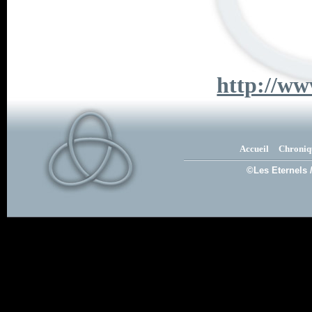
http://w
Accueil
Chroniq
©Les Eternels 