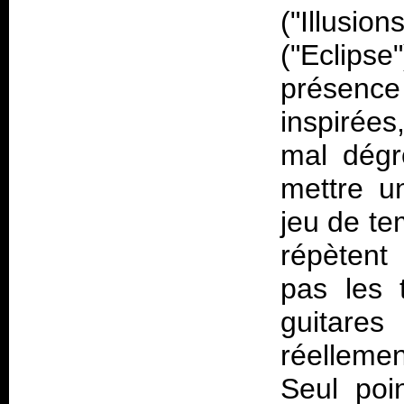
("Illusio
("Eclipse
présence
inspirées
mal dégr
mettre u
jeu de te
répètent
pas les 
guitare
réellemen
Seul poi