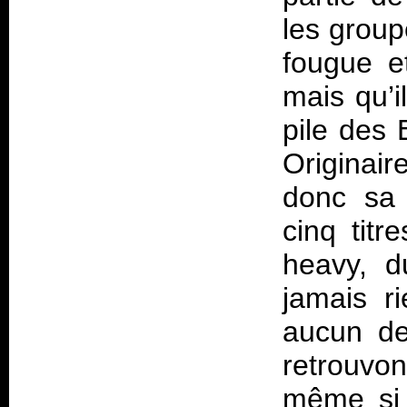
les group
fougue e
mais qu’i
pile des 
Originai
donc sa 
cinq titr
heavy, d
jamais r
aucun de
retrouvo
même si 