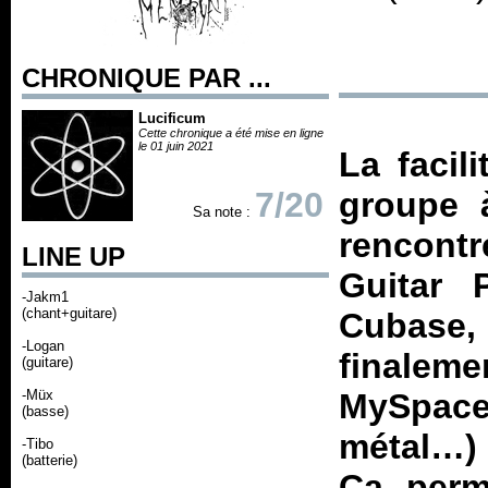
CHRONIQUE PAR ...
Lucificum
Cette chronique a été mise en ligne
le 01 juin 2021
La facil
7/20
groupe 
Sa note :
rencontr
LINE UP
Guitar P
-Jakm1
(chant+guitare)
Cubase,
-Logan
finalem
(guitare)
-Müx
MySpac
(basse)
métal…) 
-Tibo
(batterie)
Ça perm