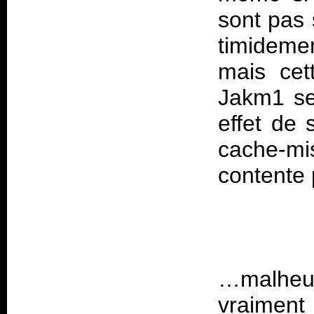
sont pas 
timidemen
mais cett
Jakm1 se
effet de 
cache-m
…malheur
vraiment