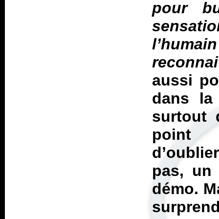
pour bu
sensati
l’huma
reconnai
aussi p
dans la 
surtout 
point 
d’oubli
pas, un
démo. Mai
surprend