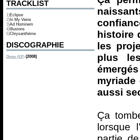
TRACKLIST
naissant
1)
Eclipse
2)
In My Veins
confian
3)
Ad Hominem
4)
Illusions
histoire 
5)
Chrysanthème
les proj
DISCOGRAPHIE
plus le
Demo (EP)
(2008)
émergés
myriade 
aussi se
Ça tombe
lorsque 
partie de