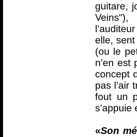
guitare, 
Veins"),
l’auditeu
elle, se
(ou le pe
n’en est 
concept d
pas l’air
fout un p
s’appuie 
«
Son mé