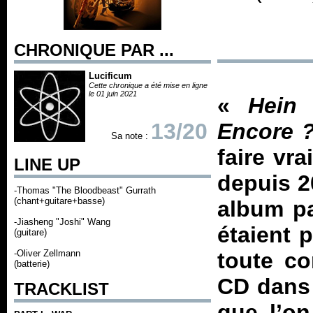
CHRONIQUE PAR ...
Lucificum
Cette chronique a été mise en ligne
le 01 juin 2021
«
Hein 
13/20
Encore 
Sa note :
faire vr
LINE UP
depuis 2
-Thomas "The Bloodbeast" Gurrath
(chant+guitare+basse)
album pa
-Jiasheng "Joshi" Wang
étaient 
(guitare)
-Oliver Zellmann
toute co
(batterie)
CD dans 
TRACKLIST
que l’on