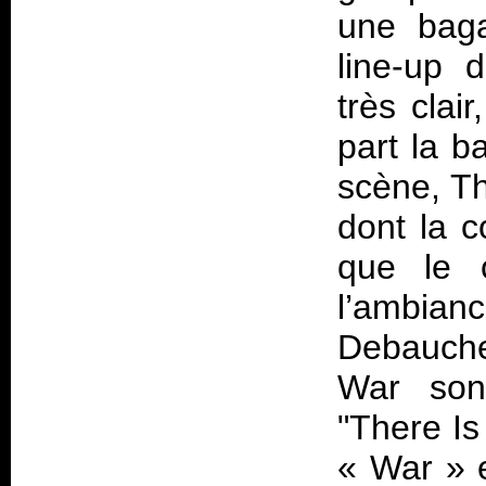
une bag
line-up 
très clai
part la b
scène, Th
dont la c
que le 
l’ambia
Debauche
War
son 
"There Is
« War » e