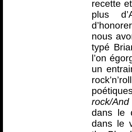
recette e
plus d
d’honorer
nous avon
typé Bri
l’on égor
un entrai
rock’n’r
poétiques
rock/And
dans le 
dans le 