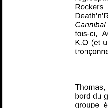
Rockers »
Death’n’R
Cannibal
fois-ci,
K.O (et u
Thomas, d
bord du g
groupe ét