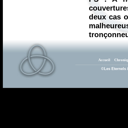
couverture
deux cas o
malheureus
tronçonne
Accueil
Chroniq
©Les Eternels 