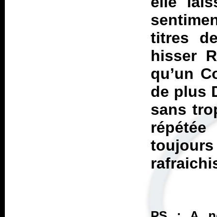
elle lai
sentime
titres d
hisser
R
qu’un
Co
de plus 
sans trop
répétée
toujour
rafraich
PS : A no