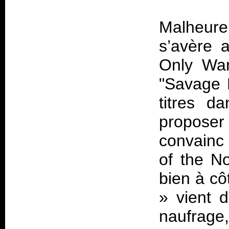
Malheureu
s’avère 
Only War
"Savage M
titres 
propose
convainc 
of the N
bien à cô
» vient 
naufrage