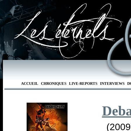
ACCUEIL
CHRONIQUES
LIVE-REPORTS
INTERVIEWS
D
Deba
(2009