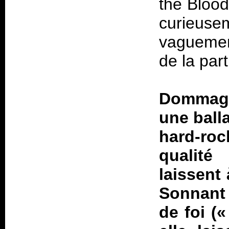
the Blood
curieus
vaguement
de la part
Dommage 
une ball
hard-ro
qualité
laissent 
Sonnant 
de foi («