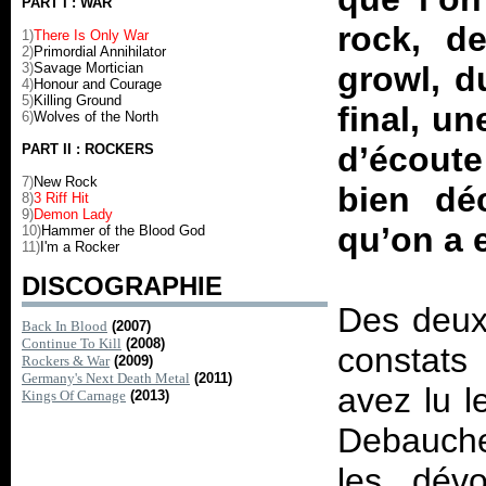
PART I : WAR
rock, d
1)
There Is Only War
2)
Primordial Annihilator
3)
Savage Mortician
growl, d
4)
Honour and Courage
5)
Killing Ground
final, u
6)
Wolves of the North
d’écoute
PART II : ROCKERS
7)
New Rock
bien déc
8)
3 Riff Hit
9)
Demon Lady
qu’on a 
10)
Hammer of the Blood God
11)
I'm a Rocker
DISCOGRAPHIE
Des deux 
Back In Blood
(2007)
Continue To Kill
(2008)
constats 
Rockers & War
(2009)
Germany's Next Death Metal
(2011)
avez lu 
Kings Of Carnage
(2013)
Debaucher
les dévo