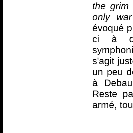
the grim 
only wa
évoqué pl
ci à qu
symphoni
s'agit ju
un peu de
à Debauc
Reste pa