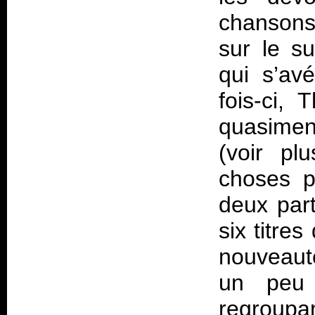
chansons
sur le su
qui s’avé
fois-ci,
quasimen
(voir pl
choses p
deux par
six titre
nouveaut
un peu 
regroupan