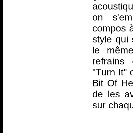
acoustiqu
on s'em
compos à 
style qui
le même,
refrains
"Turn It"
Bit Of He
de les av