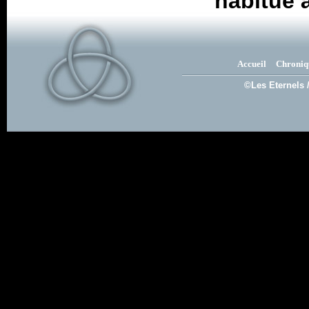
habitué 
Accueil
Chroniq
©Les Eternels 