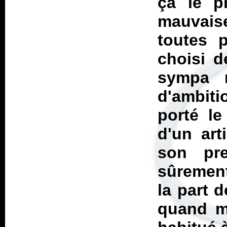
ça le p
mauvais
toutes p
choisi d
sympa 
d'ambit
porté le
d'un art
son pr
sûrement
la part 
quand mê