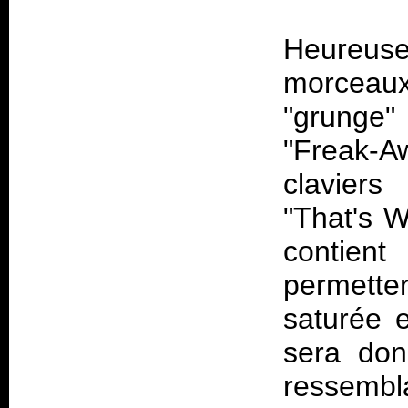
Heureus
morceaux
"grunge"
"Freak-A
claviers
"That's W
contient
permetten
saturée 
sera don
ressemb