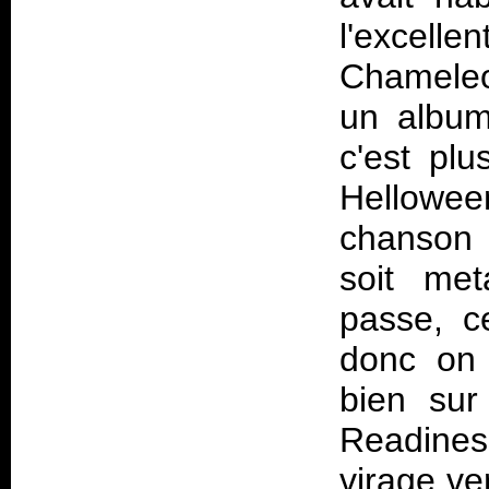
l'excelle
Chamele
un album
c'est pl
Hellowee
chanson 
soit met
passe, ce
donc on 
bien sur
Readines
virage ve