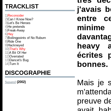
très dé
TRACKLIST
j'avais 
1)
Reconsider
entre c
2)
Can I Know Now?
3)
Let's Be Heroes
minime
4)
He pretends
5)
Freak-Away
6)
Hey
davantag
7)
Boilingpoints of No Ruburn
8)
Ride One
heavy
9)
Hackneyed
10)
That's Why
écrites 
11)
A Bit Of Her
12)
Overrated
13)
Dancet's Bug
bonnes.
14)
Turn It
DISCOGRAPHIE
Mais je 
Supared
(2002)
m'attend
preuve de
avait ha