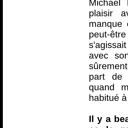
Michael 
plaisir
manque c
peut-êtr
s'agissai
avec son
sûrement
part de 
quand mê
habitué à
Il y a b