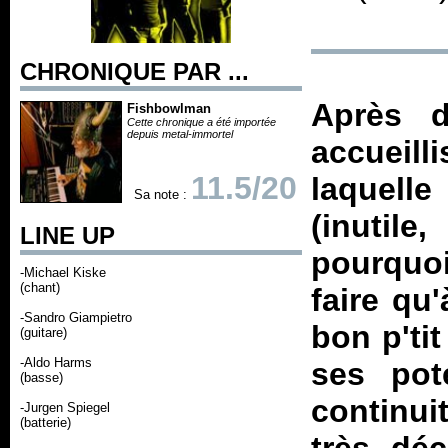
CHRONIQUE PAR ...
Après d
Fishbowlman
Cette chronique a été importée
depuis metal-immortel
accueil
11.5/20
laquell
Sa note :
(inutil
LINE UP
pourquoi
-Michael Kiske
(chant)
faire qu
-Sandro Giampietro
bon p'ti
(guitare)
-Aldo Harms
ses po
(basse)
continui
-Jurgen Spiegel
(batterie)