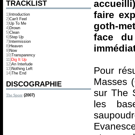
accueilli
TRACKLIST
faire ex
1)
Introduction
2)
Can't Feel
goth-meta
3)
Up To Me
4)
Drown
5)
Clean
face du
6)
Step Up
7)
Intermission
immédiat
8)
Heaven
9)
Now
10)
Transparency
11)
Dig It Up
12)
An Interlude
Pour rés
13)
Nothing Left
14)
The End
Masses (
DISCOGRAPHIE
sur The 
The Spore
(2007)
les bas
saupoudr
Evanescen