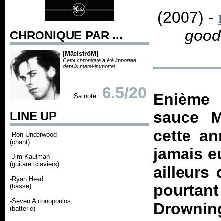
(2007) -
good
CHRONIQUE PAR ...
[MäelströM]
Cette chronique a été importée
depuis metal-immortel
6.5/20
Enième
Sa note :
sauce M
LINE UP
cette an
-Ron Underwood
(chant)
jamais e
-Jim Kaufman
(guitare+claviers)
ailleurs
-Ryan Head
pourtant
(basse)
-Seven Antonopoulos
Drownin
(batterie)