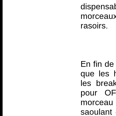
dispensab
morceaux
En fin de
que les h
les brea
pour OFM
morceau 
saoulant