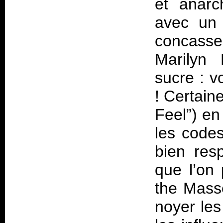
et anarc
avec un
concasse
Marilyn
sucre : 
! Certain
Feel”) en
les code
bien resp
que l’on
the Masse
noyer les