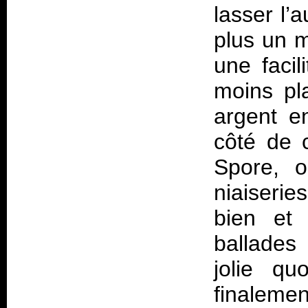
lasser l’
plus un 
une facil
moins pl
argent e
côté de c
Spore, o
niaiseri
bien et 
ballades
jolie qu
finaleme