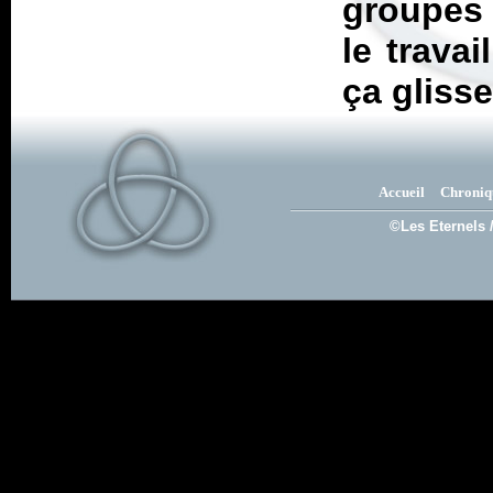
groupes :
le trava
ça gliss
Accueil
Chroniq
©Les Eternels 