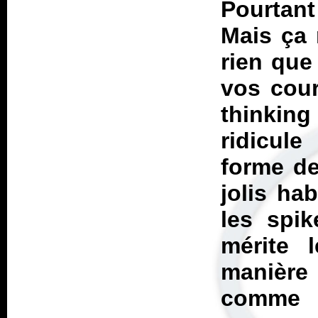
Pourtant
Mais ça 
rien que
vos cour
thinking
ridicul
forme de
jolis ha
les spi
mérite l
manière 
comme 