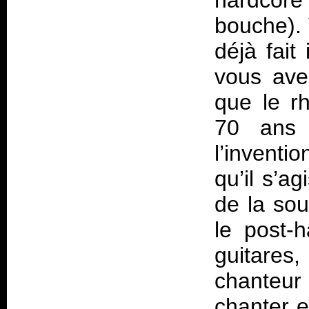
hardcore 
bouche). 
déjà fait
vous ave
que le rh
70 ans 
l’inventio
qu’il s’a
de la sou
le post-
guitares
chanteur
chanter e