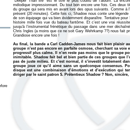
"Deeper Than life" est le titre le plus couillu de l’album. Là enc
mélodique impressionnant. Du tout bon encore une fois. Ces deux ti
du groupe qui sera mis en avant lors des opus suivants. Comme à 
présent (20 minutes). Cette fois ci, Shadow nous conte une légende a
de son équipage qui va bien évidemment disparaître. Tentative pou
histoire mille fois vue du bateau fantôme. Et c’est une vrai réussi
jusqu'à l’instrumental frénétique du passage dans une mer déchaîné
Chris Ingles (a moins que ce ne soit Gary Wehrkamp ??) nous fait pr
Grandiose encore une fois !
Au final, la bande a Carl Cadden-James nous fait bien plaisir a
groupe n’est pas encore en parfaite osmose, cherchant sa voie en
progressif plus calme. Il n’en reste pas moins que le groupe pos
inimitable. Shadow fait bel et bien partie de ces groupes que l’
pas de juste milieu. Et c’est normal, il s’investit totalement dan
groupe joue ce qu’il aime sans un quelconque consensus. Pour
disque est une combinaison d’émotions et d’exécution qui tent
diriger par le saint patron $. Prétentieux Shadow ? Non, sincère
efore