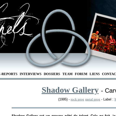
E-REPORTS
INTERVIEWS
DOSSIERS
TEAM
FORUM
LIENS
CONTAC
Shadow Gallery
- Car
(1995) -
rock prog
metal prog
- Label :
Shadow Gallery est un groupe pétri de talent. Cela ne fait, j