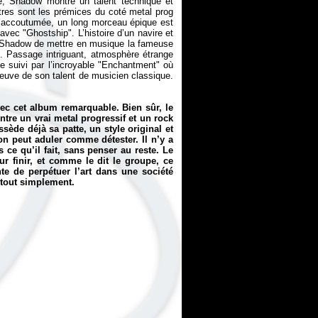
ore, Shadow montre un talent technique et
tres sont les prémices du coté metal prog
l’accoutumée, un long morceau épique est
vec "Ghostship". L’histoire d’un navire et
r Shadow de mettre en musique la fameuse
te. Passage intriguant, atmosphère étrange
e suivi par l’incroyable "Enchantment" où
euve de son talent de musicien classique.
vec cet album remarquable. Bien sûr, le
tre un vrai metal progressif et un rock
sède déjà sa patte, un style original et
on peut aduler comme détester. Il n’y a
s ce qu’il fait, sans penser au reste. Le
 finir, et comme le dit le groupe, ce
e de perpétuer l’art dans une société
, tout simplement.