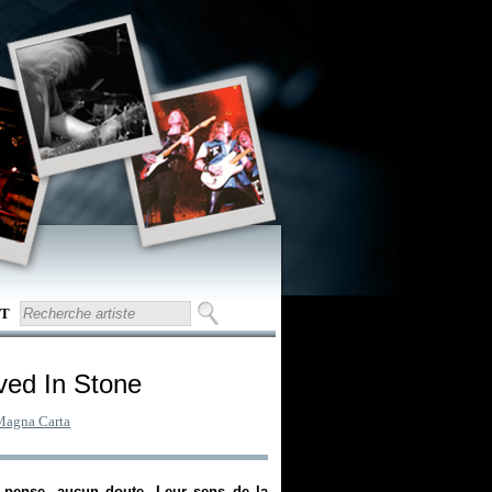
T
ved In Stone
Magna Carta
e pense, aucun doute. Leur sens de la