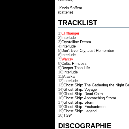
-Kevin Soffera
(batterie)
TRACKLIST
1)
Cliffhanger
2)
Interlude
3)
Crystalline Dream
4)
Interlude
5)
Don't Ever Cry, Just Remember
6)
Interlude
7)
Warcry
8)
Celtic Princess
9)
Deeper Than Life
10)
Interlude
11)
Alaska
12)
Interlude
13)
Ghost Ship: The Gathering the Night B
14)
Ghost Ship: Voyage
15)
Ghost Ship: Dead Calm
16)
Ghost Ship: Approaching Storm
17)
Ghost Ship: Storm
18)
Ghost Ship: Enchantment
19)
Ghost Ship: Legend
20)
TG94
DISCOGRAPHIE