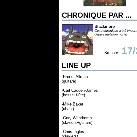
CHRONIQUE PAR ...
Blackmore
Cette chronique a été impor
depuis metal-immortel
17/
Sa note :
LINE UP
-Brendt Allman
(guitare)
-Carl Cadden-James
(basse+flûte)
-Mike Baker
(chant)
-Gary Wehrkamp
(claviers+guitare)
-Chris Ingles
(claviers)