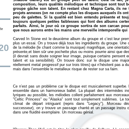
composition, leurs qualités mélodique et technique sont tout b
groupe gâche son talent. En restant chez Magna Carta, ils ne 
projets annexes (on ne compte plus les disques auxquels ils ont 
peu de galettes. Si la qualité est bien entendu présente et tou
toujours quelques petites faiblesses qui font des albums cert
parfaits. Ainsi, le jour où ce groupe sortira de son carcan pou
tée
que nous aurons entre les mains une merveille intemporelle qu
Carved In Stone
est le deuxième album du groupe et c’est leur premi
plus un essai. On y trouve déjà tous les ingrédients du groupe. Une o
20
de la mélodie (le chant comme la musique) magnifique, une orientati
présente,et bien sûr une pochette plus ou moins pourrie ainsi que des
(il devrait sans doute soigner leur image, puisque certains pensent e
talent et sa sensibilité). On trouve donc sur le disque une major
réellement metal progressif pur sur trois titres) qui n’hésitent pas a d
Ce n’est pas un problème car le disque est musicalement superbe. P
ensemble dans un harmonieux ballet. La plupart des intermèdes in
lyriques au possible, les mélodies collent parfaitement aux morceaux 
"Celtic Princess" ou "Alaska" sont tout simplement sublimes. Le to
climat de départ intriguant (repris dans "Legacy"). Morceau
successeur), on y trouve un passage chanté et un passage instru ou