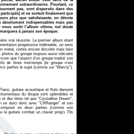
onnement extraordinaires. Pourtant, ce
tournent pas, sont dispersés dans des
participés) et ne sortent finalement que
jours plus que satisfaisante, on dénote
es absolument indispensables mais pas
r nous sortir l’album ultime, nul doute
i marquera à jamais son époque.
ère vrai réussite. Le premier album étant
rientation progressive indéniable, un sens
on metal, certes encore discrète mais bien
 photos du groupe toujours aussi ridicules
ncore que l’aspect d’un groupe traduit son
ité de titres mid-tempo (le groupe n’est
urcir parfois le sujet (comme sur "Warcry"),
iano, guitare acoustique et flute dansent
strumentaux du disque sont splendides et
et des titres tel que "Crystalline Dream",
n se durci donc avec "Cliffhanger" et son
 décomposé en deux parties (comme son
 la guitare combat un clavier prog’s 70s