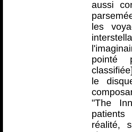
aussi co
parsemée
les voya
interstel
l'imagina
pointé 
classifié
le disqu
composan
"The In
patients
réalité, 