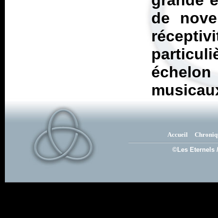
grande e
de nove
récep
particul
échelon
musicau
Accueil
Chroniq
©Les Eternels 