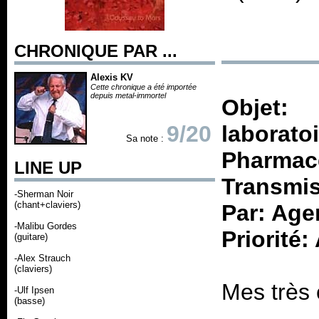
CHRONIQUE PAR ...
Alexis KV
Cette chronique a été importée
depuis metal-immortel
Objet
9/20
laborat
Sa note :
Pharmace
LINE UP
Transmis 
-Sherman Noir
(chant+claviers)
Par: Agen
-Malibu Gordes
Priorité:
(guitare)
-Alex Strauch
(claviers)
-Ulf Ipsen
(basse)