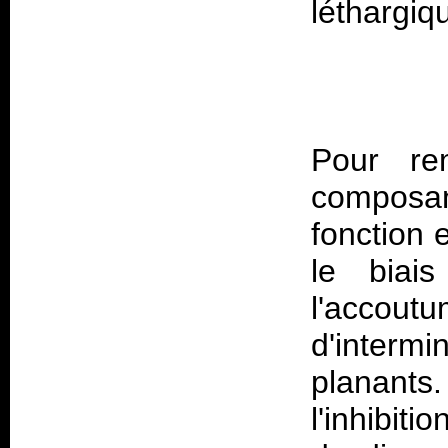
Pour re
composan
fonction e
le biais
l'acco
d'interm
planants. 
l'inhibitio