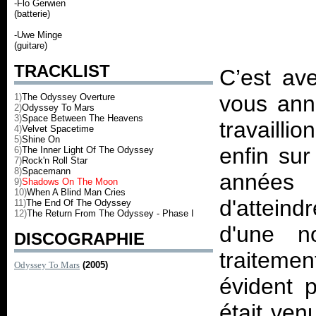
-Flo Gerwien
(batterie)
-Uwe Minge
(guitare)
TRACKLIST
C’est av
vous ann
1)
The Odyssey Overture
2)
Odyssey To Mars
3)
Space Between The Heavens
travailli
4)
Velvet Spacetime
5)
Shine On
enfin sur
6)
The Inner Light Of The Odyssey
7)
Rock'n Roll Star
8)
Spacemann
années 
9)
Shadows On The Moon
10)
When A Blind Man Cries
d'atteind
11)
The End Of The Odyssey
12)
The Return From The Odyssey - Phase I
d'une no
DISCOGRAPHIE
traiteme
Odyssey To Mars
(2005)
évident 
était ven