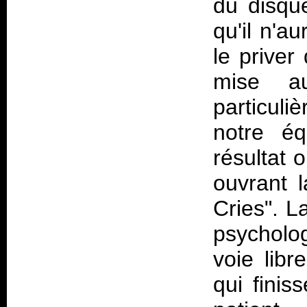
du disqu
qu'il n'a
le priver
mise a
particul
notre éq
résultat 
ouvrant 
Cries". L
psycholog
voie lib
qui finis