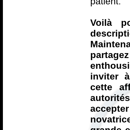
patient.
Voilà 
descrip
Mainten
parta
enthou
inviter 
cette af
autorité
accepter
novatric