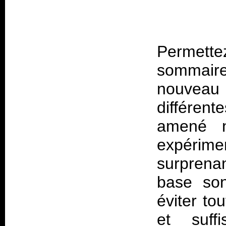
Permet
sommair
nouveau 
différent
amené n
expérime
surprenant
base son
éviter to
et suff