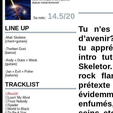
depuis metal-immortel
14.5/20
Sa note :
Tu n'es
LINE UP
d’avenir
-Matt Skeletor
(chant+guitare)
tu appré
-Thorben Gust
(basse)
intro tu
-Andy « Duke » Wenk
Skeletor
(guitare)
-Jan « Evil » Polter
rock fl
(batterie)
prétex
TRACKLIST
évidem
1)
Rockit!
2)
Losin' My Mind
enfumés, 
3)
Trust Nobody
4)
Spader
5)
World In Black
6)
To Be A Star