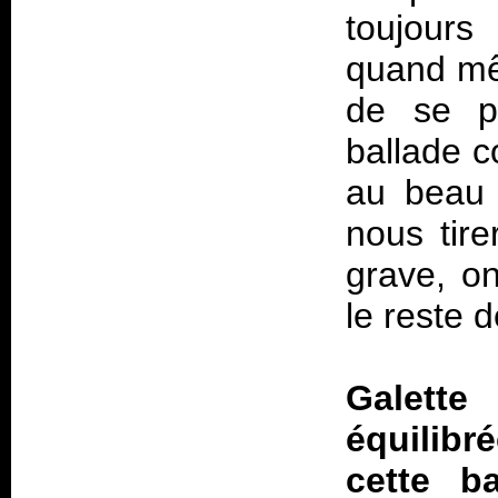
toujours 
quand mê
de se po
ballade 
au beau 
nous tire
grave, on
le reste d
Galette
équilibr
cette b