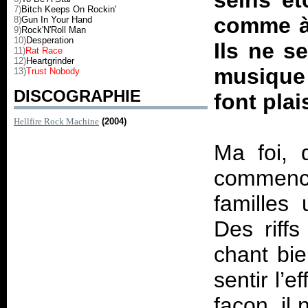
seins et
7)
Bitch Keeps On Rockin'
comme à 
8)
Gun In Your Hand
9)
Rock'N'Roll Man
10)
Desperation
Ils ne s
11)
Rat Race
12)
Heartgrinder
musique 
13)
Trust Nobody
DISCOGRAPHIE
font plais
Hellfire Rock Machine
(2004)
Ma foi, 
commence
familles 
Des riffs
chant bie
sentir l’
façon, il