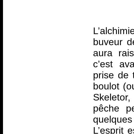
L’alchimi
buveur d
aura rai
c’est av
prise de
boulot (o
Skeletor,
pêche pe
quelque
L’esprit 