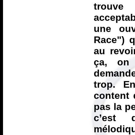
trouve
acceptab
une ouv
Race") q
au revoi
ça, on
demander
trop. En
content 
pas la p
c’est 
mélodiqu