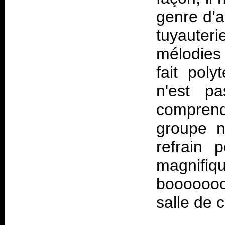
genre d’a
tuyaute
mélodies
fait pol
n'est pa
comprend
groupe n
refrain 
magnifi
booooooo