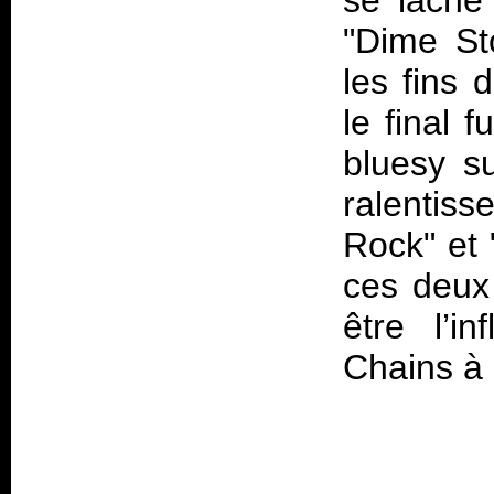
se lâche
"Dime St
les fins 
le final 
bluesy s
ralentis
Rock" et 
ces deux
être l’i