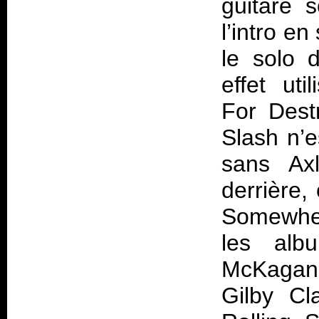
guitare 
l’intro e
le solo 
effet uti
For Dest
Slash n’e
sans Axl
derrière,
Somewhe
les albu
McKagan
Gilby Cl