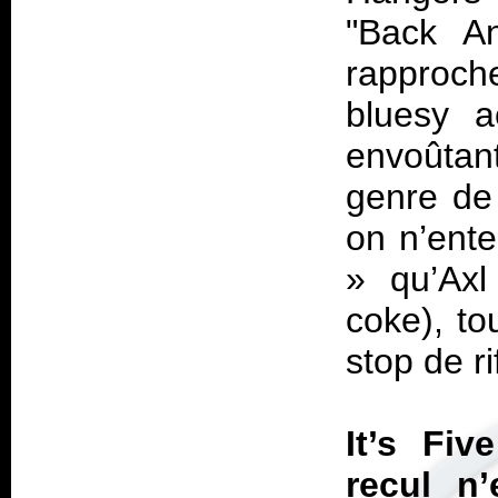
"Back An
rapproch
bluesy a
envoûtan
genre de 
on n’ent
» qu’Axl 
coke), to
stop de ri
It’s Fi
recul n