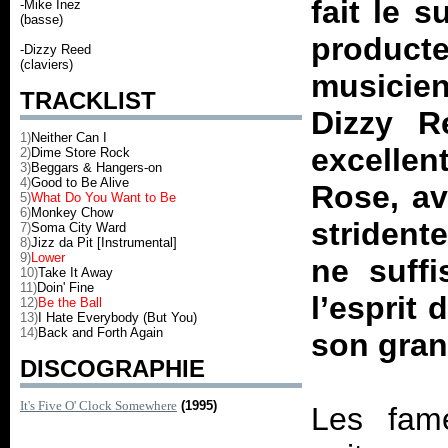
fait le 
-Mike Inez
(basse)
produc
-Dizzy Reed
(claviers)
musicie
TRACKLIST
Dizzy R
1)
Neither Can I
excellen
2)
Dime Store Rock
3)
Beggars & Hangers-on
4)
Good to Be Alive
Rose, a
5)
What Do You Want to Be
6)
Monkey Chow
strident
7)
Soma City Ward
8)
Jizz da Pit [Instrumental]
9)
Lower
ne suffi
10)
Take It Away
11)
Doin' Fine
l’esprit d
12)
Be the Ball
13)
I Hate Everybody (But You)
14)
Back and Forth Again
son gran
DISCOGRAPHIE
It's Five O' Clock Somewhere
(1995)
Les fame