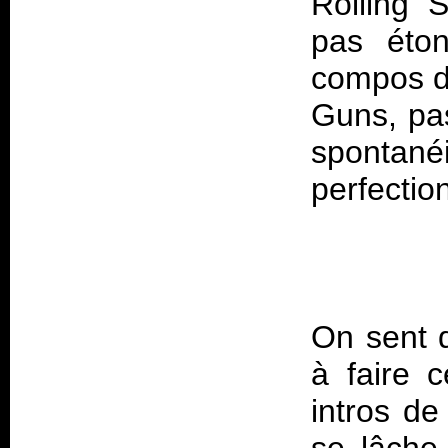
Rolling S
pas éton
compos d
Guns, pa
spontan
On sent q
à faire 
intros de