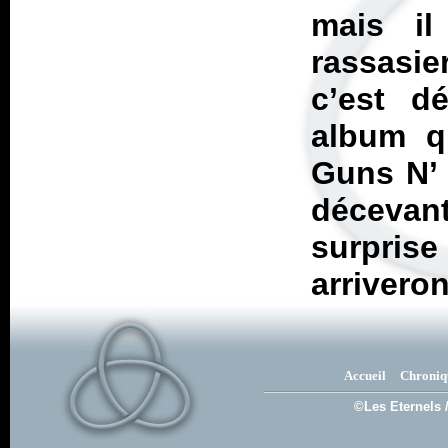
mais il
rassasie
c’est d
album q
Guns N’ 
déceva
surpris
arriveron
Accueil
Chroniq
©Les Eternels 