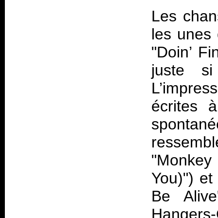
Les chans
les unes 
"Doin’ Fi
juste s
L’impres
écrites 
spontan
ressembl
"Monkey
You)") et
Be Aliv
Hangers-