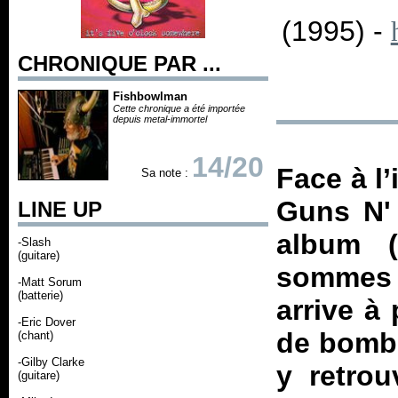
(1995) -
CHRONIQUE PAR ...
Fishbowlman
Cette chronique a été importée
depuis metal-immortel
14/20
Face à l
Sa note :
Guns N'
LINE UP
album 
-Slash
(guitare)
sommes 
-Matt Sorum
(batterie)
arrive à 
-Eric Dover
de bombe
(chant)
-Gilby Clarke
y retrou
(guitare)