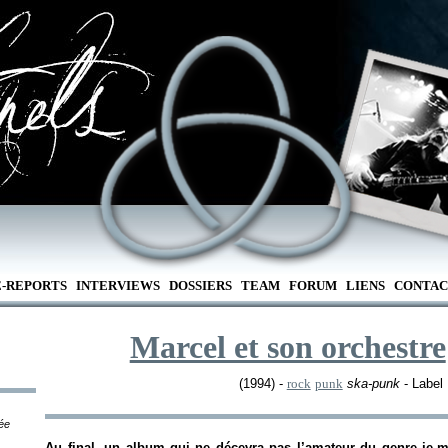
E-REPORTS
INTERVIEWS
DOSSIERS
TEAM
FORUM
LIENS
CONTAC
Marcel et son orchestre
(1994) -
rock
punk
ska-punk
- Label
tée
Au final, un album qui ne décevra pas l’amateur du genre je-me-co