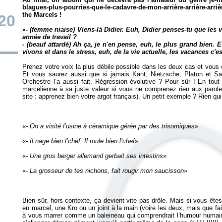
blagues-plus-pourries-que-le-cadavre-de-mon-arrière-arrière-arriè
the Marcels !
20
«
- (femme niaise) Viens-là Didier. Euh, Didier penses-tu que les
année de travail ?
- (beauf attardé) Ah ça, je n'en pense, euh, le plus grand bien.
vivons et dans le stress, euh, de la vie actuelle, les vacances c'e
Prenez votre voix la plus débile possible dans les deux cas et vous 
Et vous saurez aussi que si jamais Kant, Nietzsche, Platon et Sar
Orchestre l’a aussi fait. Régression évolutive ? Pour sûr ! En tou
marcelienne à sa juste valeur si vous ne comprenez rien aux parole
«
- On a visité l’usine à céramique gérée par des trisomiques
«
- Il nage bien l’chef, Il roule bien l’chef
«
- Une gros berger allemand gerbait ses intestins
«
- La grosseur de tes nichons, fait rougir mon saucisson
Bien sûr, hors contexte, ça devient vite pas drôle. Mais si vous êtes
en marcel, une Kro ou un joint à la main (voire les deux, mais que fai
à vous marrer comme un baleineau qui comprendrait l’humour humain s