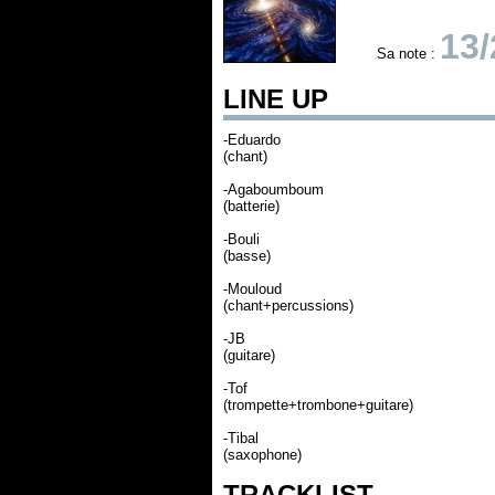
13/
Sa note :
LINE UP
-Eduardo
(chant)
-Agaboumboum
(batterie)
-Bouli
(basse)
-Mouloud
(chant+percussions)
-JB
(guitare)
-Tof
(trompette+trombone+guitare)
-Tibal
(saxophone)
TRACKLIST