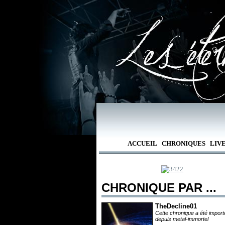
ACCUEIL
CHRONIQUES
LIV
CHRONIQUE PAR ...
TheDecline01
Cette chronique a été impor
depuis metal-immortel