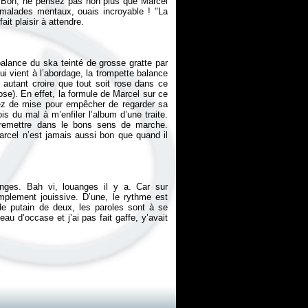
!). Bon, ne pensez pas non plus que Marcel
e malades mentaux, ouais incroyable ! "La
alance du ska teinté de grosse gratte par
qui vient à l’abordage, la trompette balance
utant croire que tout soit rose dans ce
ose). En effet, la formule de Marcel sur ce
sez de mise pour empêcher de regarder sa
s du mal à m’enfiler l’album d’une traite.
 remettre dans le bons sens de marche.
 Marcel n’est jamais aussi bon que quand il
anges. Bah vi, louanges il y a. Car sur
mplement jouissive. D’une, le rythme est
 de putain de deux, les paroles sont à se
au d’occase et j’ai pas fait gaffe, y’avait