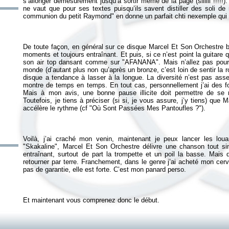
s’allonger démesurément jusqu’à sortir même de la page (siiiiii !!!!
ne vaut que pour ses textes puisqu’ils savent distiller des soli d
De toute façon, en général sur ce disque Marcel Et Son Orchestre b
moments et toujours entraînant. Et puis, si ce n’est point la guitare 
son air top dansant comme sur "AFANANA". Mais n’allez pas pour a
monde (d’autant plus non qu’après un bronze, c’est loin de sentir la r
disque a tendance à lasser à la longue. La diversité n’est pas as
montre de temps en temps. En tout cas, personnellement j’ai des foi
Mais à mon avis, une bonne pause illicite doit permettre de se
Toutefois, je tiens à préciser (si si, je vous assure, j’y tiens) que
Voilà, j’ai craché mon venin, maintenant je peux lancer les lou
"Skakaline", Marcel Et Son Orchestre délivre une chanson tout si
entraînant, surtout de part la trompette et un poil la basse. Mais
retourner par terre. Franchement, dans le genre j’ai acheté mon cerve
Et maintenant vous comprenez donc le début.