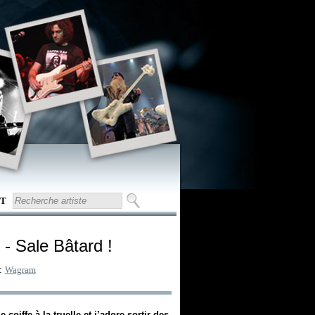
T
- Sale Bâtard !
 :
Wagram
iffe-à-la-truelle-et-j’adore-sortir-des-