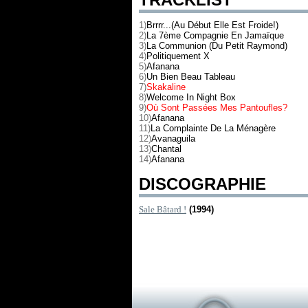
1)
Brrrr...(Au Début Elle Est Froide!)
2)
La 7ème Compagnie En Jamaïque
3)
La Communion (Du Petit Raymond)
4)
Politiquement X
5)
Afanana
6)
Un Bien Beau Tableau
7)
Skakaline
8)
Welcome In Night Box
9)
Où Sont Passées Mes Pantoufles?
10)
Afanana
11)
La Complainte De La Ménagère
12)
Avanaguila
13)
Chantal
14)
Afanana
DISCOGRAPHIE
Sale Bâtard !
(1994)