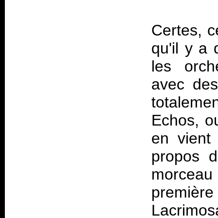
Certes, ce
qu'il y a
les orch
avec des
totalemen
Echos
, o
en vient
propos d
morceau 
premièr
Lacrimosa