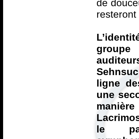
de douceu
resteront
L’identi
groupe
auditeur
Sehnsuc
ligne de
une seco
manière
Lacrimo
le pa