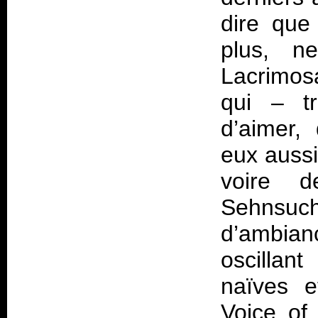
dire que
plus, n
Lacrimos
qui – tr
d’aimer,
eux aussi
voire 
Sehnsu
d’ambianc
oscillan
naïves e
Voice of 