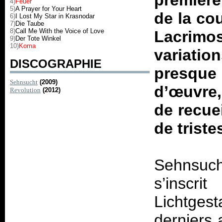
première
4)
Feuer
5)
A Prayer for Your Heart
de la cou
6)
I Lost My Star in Krasnodar
7)
Die Taube
8)
Call Me With the Voice of Love
Lacrimos
9)
Der Tote Winkel
10)
Koma
variati
DISCOGRAPHIE
presqu
Sehnsucht
(2009)
d’œuvre,
Revolution
(2012)
de recue
de triste
Sehnsuc
s’inscr
Lichtgesta
derniers 