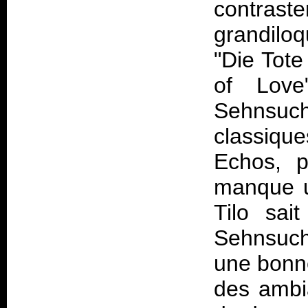
contras
grandiloq
"Die Tote
of Love
Sehnsuc
classiq
Echos
, p
manque u
Tilo sai
Sehnsuc
une bonn
des ambi