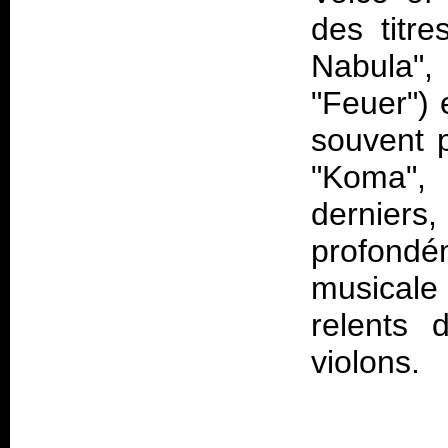
des titr
Nabula",
"Feuer") 
souvent p
"Koma",
derniers,
profond
musicale
relents 