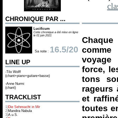
cla
CHRONIQUE PAR ...
Lucificum
Cette chronique a été mise en ligne
le 01 juin 2021
Chaque 
16.5/20
comme u
Sa note :
voyage 
LINE UP
force, l
-Tilo Wolff
(chant+piano+guitare+basse)
tons so
-Anne Nurmi
rageurs 
(chant)
TRACKLIST
et raffi
toutes e
1)
Die Sehnsucht in Mir
2)
Mandira Nabula
3)
A.u.S.