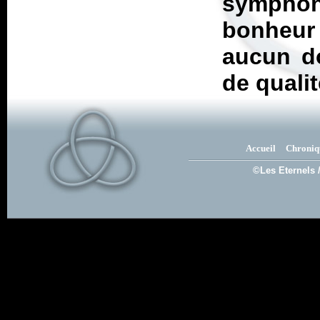
sympho
bonheur 
aucun do
de qualit
Accueil
Chroniq
©Les Eternels 