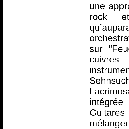
une appr
rock et
qu’aup
orchestr
sur "Feu
cuivres
instrume
Sehnsuc
Lacrimos
intégrée
Guitares
mélanger,