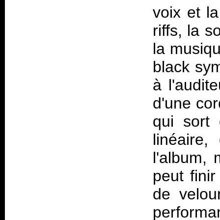
voix et l
riffs, la 
la musiqu
black sym
à l'audit
d'une cor
qui sort 
linéaire
l'album,
peut fini
de velou
performan