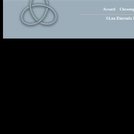
Accueil
Chroniq
©Les Eternels 