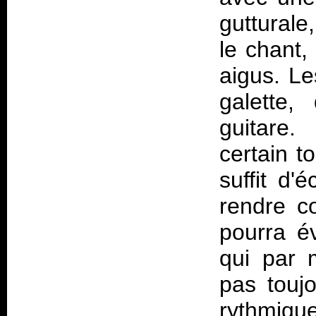
gutturale
le chant,
aigus. Le
galette,
guitare.
certain t
suffit d'
rendre c
pourra év
qui par 
pas touj
rythmique