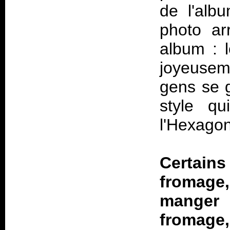
de l'alb
photo ar
album : 
joyeusem
gens se 
style qu
l'Hexagon
Certain
fromage,
manger
fromage,