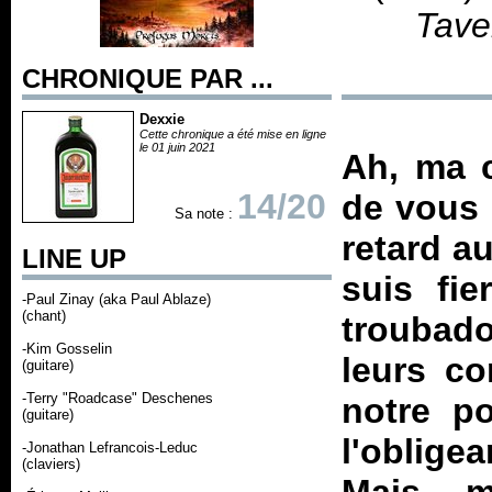
Tave
CHRONIQUE PAR ...
Dexxie
Cette chronique a été mise en ligne
le 01 juin 2021
Ah, ma c
14/20
de vous 
Sa note :
retard au
LINE UP
suis fie
-Paul Zinay (aka Paul Ablaze)
(chant)
troubado
-Kim Gosselin
leurs co
(guitare)
-Terry "Roadcase" Deschenes
notre po
(guitare)
l'oblige
-Jonathan Lefrancois-Leduc
(claviers)