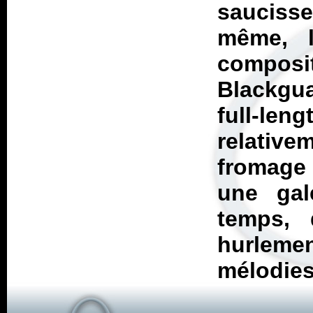
sauciss
même, l
compos
Blackgua
full-l
relativ
fromage
une gal
temps,
hurlem
mélodies