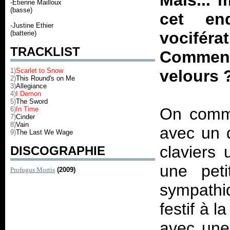
Mais... m
-Étienne Mailloux
(basse)
cet en
-Justine Ethier
vocifér
(batterie)
TRACKLIST
Comment 
1)
Scarlet to Snow
velours 
2)
This Round's on Me
3)
Allegiance
4)
I Demon
5)
The Sword
On comme
6)
In Time
7)
Cinder
8)
Vain
avec un 
9)
The Last We Wage
claviers
DISCOGRAPHIE
une peti
Profugus Mortis
(2009)
sympathi
festif à l
avec une 