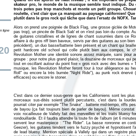
skateur pro, le monde de la musique semble tout indiqué. Du 
trois potes pas trop manchots et monte un petit groupe. Choue
roulette, c'est clair que ça manquait au paysage californien! Que
plutôt dans le gros rock qui tâche que dans l'ersatz de NOFX. T
Alors on prend une poignée de Black Flag, une grosse giclée de M
n ligne
pas trop), un pincée de Black Sab' et on n'est pas loin du compte. Aut
de guitares cristallines et de lignes de chant susurrées dans ce
Ro
affaire à du gros riff bien baveux, servis par des guitares au son bien 
précédent), un duo basse/batterie bien présent et un chant qui brai
/20
petit hardcore old school qui colle plutôt bien aux compos, le 
Revolution Mother une identité sonore assez marquée, sans pour autant
groupe : pour notre plus grand plaisir, la douzaine de morceaux qui pe
tout en oscillant autour du point fixe « gros rock avec des burnes » 
musique, les Revolution Mother feront tour à tour allégeance au h
Roll" ou encore la très burnée "Night Ride"), au punk rock énervé 
C'est dans ce dernier sous-genre que les Californiens sont les plus 
morceaux sus-dités soient plutôt percutants, c'est dans la lourd
pourrait citer par exemple "The Snake" : batterie mid-tempo, riffs 
de bayou (ça fait toujours bien de parler de bayou). Même constat 
voix rocailleuse de Vallely fait des merveilles et les traits bluesy 
rondouillarde. Et il faudra attendre la toute fin de l'album (et 6 minu
servent leur masterpiece : "The Rider". La basse ronronne en conti
Geezer), les guitares tendent vers le fuzzy psyché et hypnotisent l'
de lead bluesy. Mention spéciale à Vallely qui dans un registre plus