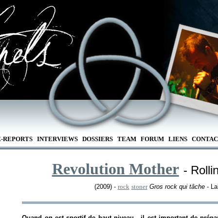
E-REPORTS
INTERVIEWS
DOSSIERS
TEAM
FORUM
LIENS
CONTAC
Revolution Mother
- Roll
(2009) -
rock
stoner
Gros rock qui tâche
- La
Quand on est sportif de haut niveau , il est important de prép