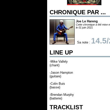
CHRONIQUE PAR ...
Joe Le Hareng
Cette chronique a été mise e
le 01 juin 2021
14.5
Sa note :
LINE UP
-Mike Vallely
(chant)
-Jason Hampton
(guitare)
-Colin Buis
(basse)
-Brendan Murphy
(batterie)
TRACKLIST