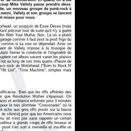
coup Mike Vallely passe prendre deux-
tte, un nouveau groupe de punk-rock à
 nenni, Vallely et son groupe se lancent
ant mieux pour nous.
otorhead, un soupçon de Esse Desse (mais
ant préciser tout de suite qu'il n'y a guère
llin With Your Mutha
. Non. Là on a plutôt
garage comme il faut (exit la prod' frigo du
lle comme si sa voix en dépendait. Avec un
chant de Vallely impose à la musique de
 freiner la créativité et l'originalité du
uplent cet album savent varier les plaisirs
Tout au long de ces trois quarts d'heure de
eavy rock de Motörhead ("Born to Rock N'
("Hit List", "Time Machine", simples mais
efficaces. Bien que les riffs effrénés des
eur que Revolution Mother s'épanouit. On
pesants et ambiance enfumée pour 3 minutes
pour la très plombée "Crossroader" où la
font echo aux gros riffs posés sur la basse
tes de silence) pour que les Americains nous
nu (et n'est pas sans rappeler un certain
auditeur à grands coups de riffs boueux et
 posé s'en sort à merveille et insuffle un