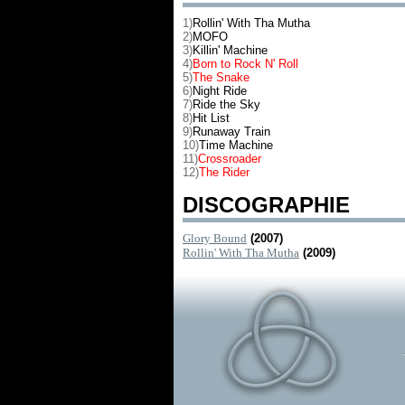
1)
Rollin' With Tha Mutha
2)
MOFO
3)
Killin' Machine
4)
Born to Rock N' Roll
5)
The Snake
6)
Night Ride
7)
Ride the Sky
8)
Hit List
9)
Runaway Train
10)
Time Machine
11)
Crossroader
12)
The Rider
DISCOGRAPHIE
Glory Bound
(2007)
Rollin' With Tha Mutha
(2009)