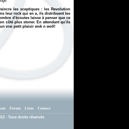
udge.
aincre les sceptiques : les Revolution
s leur rock qui en a, ils distribuent les
 nombre d'écoutes laisse à penser que ce
n côté plus stoner. En attendant qu'ils
n vrai petit plaisir wok n woll!
eam
Forum
Liens
Contact
12 - Tous droits réservés