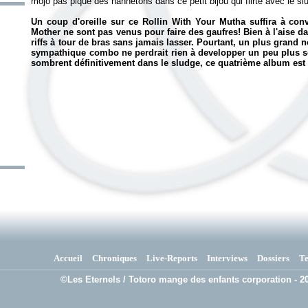
mojo pas piqué des hannetons dans ce petit bijou qui flirte avec le sl
Un coup d'oreille sur ce
Rollin With Your Mutha
suffira à conv
Mother ne sont pas venus pour faire des gaufres! Bien à l'aise dan
riffs à tour de bras sans jamais lasser. Pourtant, un plus grand
sympathique combo ne perdrait rien à developper un peu plus so
sombrent définitivement dans le sludge, ce quatrième album est u
Accueil
Chroniques
Live-Reports
Interviews
Dossiers
T
©Les Eternels / Totoro mange des enfants corporation - 20