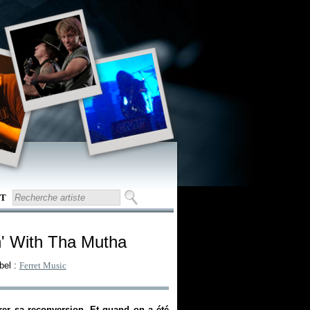
T
in' With Tha Mutha
bel :
Ferret Music
arer sa reconversion. Et quand on a été