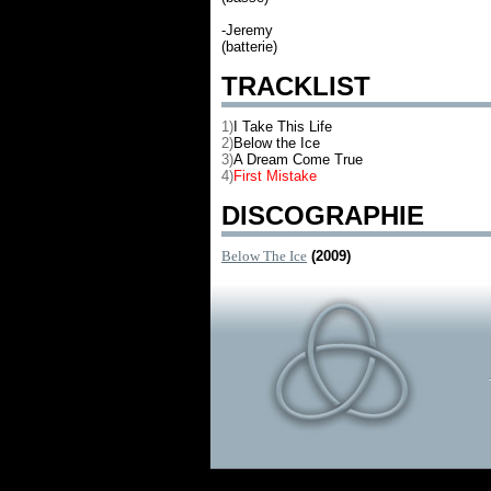
-Jeremy
(batterie)
TRACKLIST
1)
I Take This Life
2)
Below the Ice
3)
A Dream Come True
4)
First Mistake
DISCOGRAPHIE
Below The Ice
(2009)