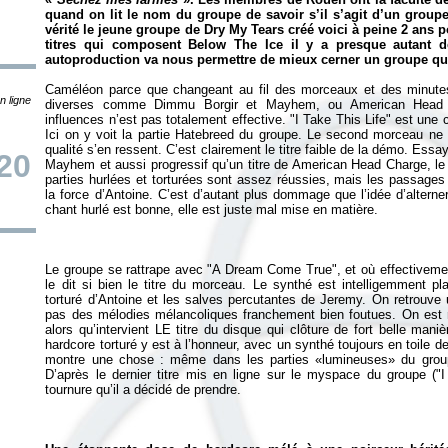
quand on lit le nom du groupe de savoir s’il s’agit d’un groupe
vérité le jeune groupe de Dry My Tears créé voici à peine 2 ans 
titres qui composent
Below The Ice
il y a presque autant d
autoproduction va nous permettre de mieux cerner un groupe qu
Caméléon parce que changeant au fil des morceaux et des minutes
n ligne
diverses comme Dimmu Borgir et Mayhem, ou American Head C
influences n’est pas totalement effective. "I Take This Life" est une
Ici on y voit la partie Hatebreed du groupe. Le second morceau ne s
qualité s’en ressent. C’est clairement le titre faible de la démo. Es
20
Mayhem et aussi progressif qu’un titre de American Head Charge, le
parties hurlées et torturées sont assez réussies, mais les passages
la force d’Antoine. C’est d’autant plus dommage que l’idée d’altern
Le groupe se rattrape avec "A Dream Come True", et où effectiveme
le dit si bien le titre du morceau. Le synthé est intelligemment p
torturé d’Antoine et les salves percutantes de Jeremy. On retrouve
pas des mélodies mélancoliques franchement bien foutues. On est r
alors qu’intervient LE titre du disque qui clôture de fort belle ma
hardcore torturé y est à l’honneur, avec un synthé toujours en toile de 
montre une chose : même dans les parties «lumineuses» du groupe,
D’après le dernier titre mis en ligne sur le myspace du groupe ("