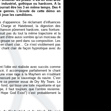
 industriel, gothique ou hardcore. A la
pourrait être les 3 en même temps. Des 4
e genres. L’écoute de cette démo en
i joue les caméléons.
 d’apparence. Se réclamant d’influences
harge et Hatebreed, la digestion des
 chanson pûrement hardcore, sans fioriture.
uit pas du tout la même trajectoire et la
sayant d’être aussi sombre qu’un morceau de
 groupe se perd dans sa composition. Les
 en chant clair… Ce n’est visiblement pas
er chant clair de façon hypnotique avec du
nt l’idée est réalisée avec succès comme
lacé, il accompagne parfaitement le chant
 une vraie rage à la Mayhem en n’oubliant
assuré par le sauvetage du navire. C’est
nière ce premier essai de Dry My Tears. Le
fond, qui tisse une toile inquiétante et qui
 il faut toujours que l’ombre revienne.
I Hope God Exist") c’est probablement la