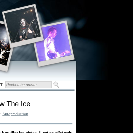
T
ow The Ice
 :
Autoproduction
rouiller les pistes. Il est en effet ardu