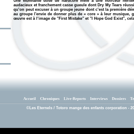
Une étonnante dose de hardcore mélé à une noirceur héritée 
audacieux et franchement casse gueule dont Dry My Tears réussi
qu’on peut excuser à un groupe jeune dont c’est la première dé
au groupe l'envie de donner plus de « core » à leur musique, g
œuvre est à l’image de "First Mistake" et "I Hope God Exist", ce
Accueil
Chroniques
Live-Reports
Interviews
Dossiers
T
©Les Eternels / Totoro mange des enfants corporation - 20