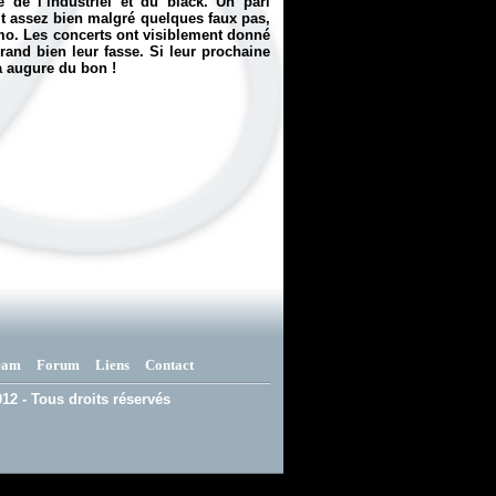
de l’industriel et du black. Un pari
t assez bien malgré quelques faux pas,
mo. Les concerts ont visiblement donné
rand bien leur fasse. Si leur prochaine
la augure du bon !
eam
Forum
Liens
Contact
12 - Tous droits réservés