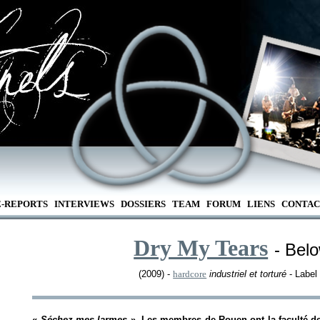
E-REPORTS
INTERVIEWS
DOSSIERS
TEAM
FORUM
LIENS
CONTAC
Dry My Tears
- Bel
(2009) -
hardcore
industriel et torturé
- Label
«
Séchez mes larmes
». Les membres de Rouen ont la faculté de b