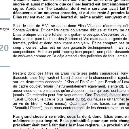
sucrée et aussi médiocre que ce
Fire-Hearted
est tout simplement
signe. Après un
The Leadstar
dont votre serviteur avait fait 
découverte d’un nouveau shredder, et qui est resté à prendre l
Elias revient avec un
Fire-Hearted
du même acabit, ennuyeux et p
Sous le nom de E.Vil se cache donc Elias Viljanen, récemment déb
n ligne
Sonata Arctica. Et derrière cette couverture ridicule et flashy se c
Elias pratique un style totalement guitar-heroesque, c'est-à-dire oscill
dans la plus pure tradition des Satriani et Vai mais sans le génie de l’
formaté, policé et donc résolument ennuyeux. Et ne comptez pas sur 
20
coup : certes, Elias est un bon guitariste techniquement, mais s
compositions. Entre un petit tapping bien propret, une petite desce
Restent donc des titres ou Elias invite ses petits camarades Tony
(bassiste chez Nightwish et Tarot) à pousser la chansonnette, rajo
sur les deux titres concernés, "Kiss of Rain" et "Last Breath of Love
du cadre couplet/refrain (instrumentalement également, s’entend), Eli
aussi vides et inconsistants qu’un Zeppelin, mais qui eux, contrairem
jamais. On retiendra peut être vaguement "One Tonight", faisant montr
"Cruel Groove", le titre le plus métal du lot, qui hausse un tantinet 
au vu du titre, il valait mieux). Quant aux titres basés sur une g
"Beautiful Piece"), nous nous contenterons de les écouter avec un sour
Pas grand-chose à se mettre sous la dent, donc. Elias ennuie
médiocre et peu inspiré. Et la probabilité pour que cela cha
précédent était tout à fait dans le même registre. Le prochain n