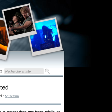
T
rted
el :
Spinefarm
te et ramper dans une fange mielleuse,