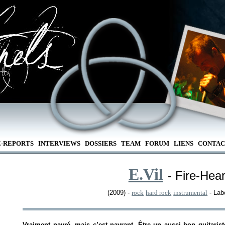
E-REPORTS
INTERVIEWS
DOSSIERS
TEAM
FORUM
LIENS
CONTAC
E.Vil
- Fire-Hea
(2009) -
rock
hard rock
instrumental
- Lab
Vraiment navré, mais c’est navrant. Être un aussi bon guitaris