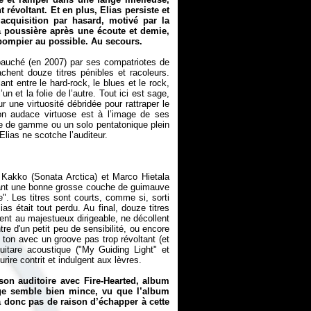
 révoltant. Et en plus, Elias persiste et
l’acquisition par hasard, motivé par la
a poussière après une écoute et demie,
ompier au possible. Au secours.
auché (en 2007) par ses compatriotes de
achent douze titres pénibles et racoleurs.
ant entre le hard-rock, le blues et le rock,
un et la folie de l’autre. Tout ici est sage,
une virtuosité débridée pour rattraper le
on audace virtuose est à l’image de ses
nte de gamme ou un solo pentatonique plein
 Kakko (Sonata Arctica) et Marco Hietala
utant une bonne grosse couche de guimauve
". Les titres sont courts, comme si, sorti
as était tout perdu. Au final, douze titres
ent au majestueux dirigeable, ne décollent
e d'un petit peu de sensibilité, ou encore
le ton avec un groove pas trop révoltant (et
uitare acoustique ("My Guiding Light" et
ire contrit et indulgent aux lèvres.
 son auditoire avec
Fire-Hearted
, album
nge semble bien mince, vu que l’album
’a donc pas de raison d’échapper à cette