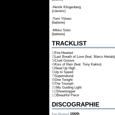
-Henrik Klingenberg
(claviers)
-Tomi Ylönen
(batterie)
-Mikko Sirén
(batterie)
TRACKLIST
1)
Fire-Hearted
2)
Last Breath of Love (feat. Marco Hietala
3)
Cruel Groove
4)
Kiss of Rain (feat. Tony Kakko)
5)
Head Up High
6)
Up to Speed
7)
Supernatural
8)
One Tonight
9)
The Triumph
10)
My Guiding Light
11)
Showstopper
12)
Beautiful Piece
DISCOGRAPHIE
Fire-Hearted
(2009)