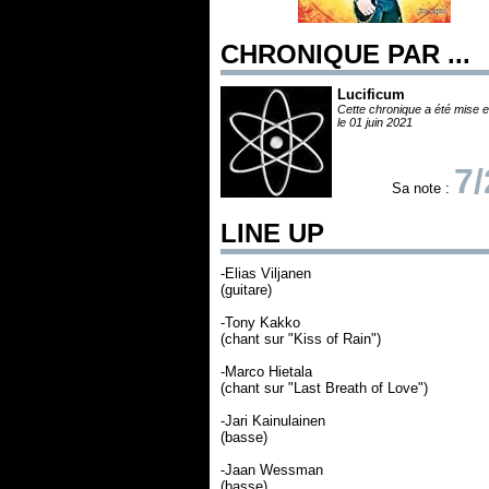
CHRONIQUE PAR ...
Lucificum
Cette chronique a été mise e
le 01 juin 2021
7/
Sa note :
LINE UP
-Elias Viljanen
(guitare)
-Tony Kakko
(chant sur "Kiss of Rain")
-Marco Hietala
(chant sur "Last Breath of Love")
-Jari Kainulainen
(basse)
-Jaan Wessman
(basse)